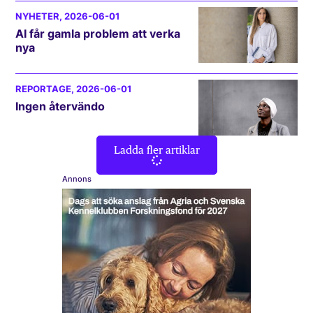
NYHETER
, 2026-06-01
AI får gamla problem att verka
nya
REPORTAGE
, 2026-06-01
Ingen återvändo
Ladda fler artiklar
Annons