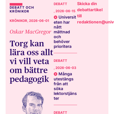
Skicka din
DEBATT
DEBATT OCH
debattartikel
, 2026-06-15
KRÖNIKOR
till
Universit
KRÖNIKOR
, 2026-06-01
redaktionen@unive
eten har
nått
Oskar MacGregor
mättnad
och
Torg kan
behöver
prioritera
lära oss allt
vi vill veta
DEBATT
om bättre
, 2026-06-03
Många
pedagogik
utestängs
från att
söka
lektorstjäns
ter
DEBATT