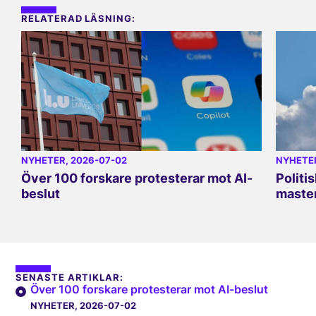
RELATERAD LÄSNING:
NYHETER
, 2026-07-02
NYHETE
Över 100 forskare protesterar mot AI-
Politi
beslut
master
SENASTE ARTIKLAR:
Över 100 forskare protesterar mot AI-beslut
NYHETER
, 2026-07-02