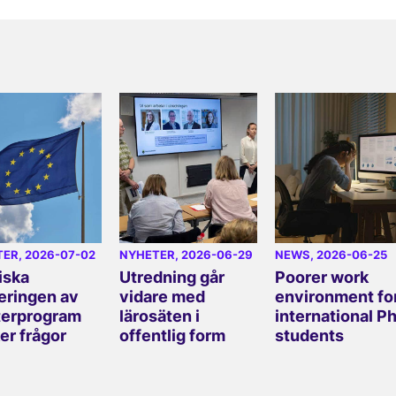
TER
, 2026-07-02
NYHETER
, 2026-06-29
NEWS
, 2026-06-25
iska
Utredning går
Poorer work
eringen av
vidare med
environment fo
erprogram
lärosäten i
international P
er frågor
offentlig form
students