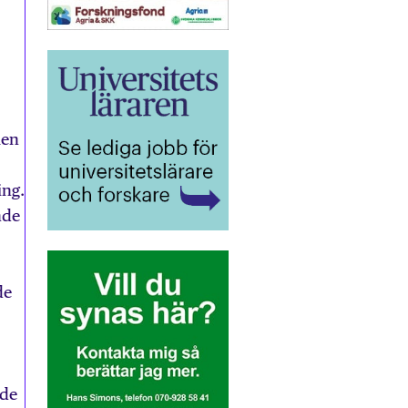
men
ing.
nde
de
ade