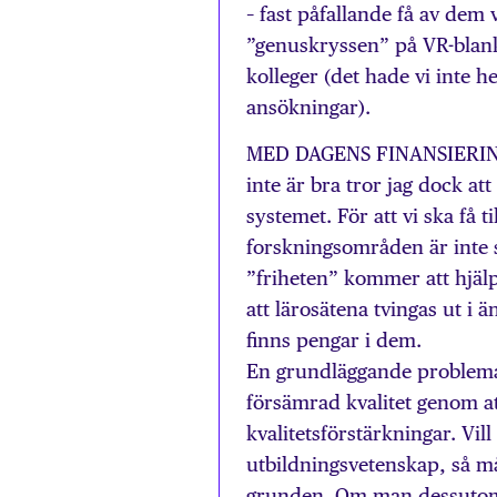
– fast påfallande få av dem
”genuskryssen” på VR-blanke
kolleger (det hade vi inte 
ansökningar).
MED DAGENS FINANSIERINGS
inte är bra tror jag dock at
systemet. För att vi ska få ti
forskningsområden är inte 
”friheten” kommer att hjälpa.
att lärosätena tvingas ut i ä
finns pengar i dem.
En grundläggande problematik
försämrad kvalitet genom att
kvalitetsförstärkningar. Vi
utbildningsvetenskap, så må
grunden. Om man dessutom –