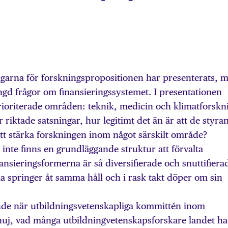
garna för forskningspropositionen har presenterats, 
ngd frågor om finansieringssystemet. I presentationen
rioriterade områden: teknik, medicin och klimatforskn
 riktade satsningar, hur legitimt det än är att de styra
att stärka forskningen inom något särskilt område?
 inte finns en grundläggande struktur att förvalta
nansieringsformerna är så diversifierade och snuttifiera
alla springer åt samma håll och i rask takt döper om sin
nde när utbildningsvetenskapliga kommittén inom
huj, vad många utbildningvetenskapsforskare landet h