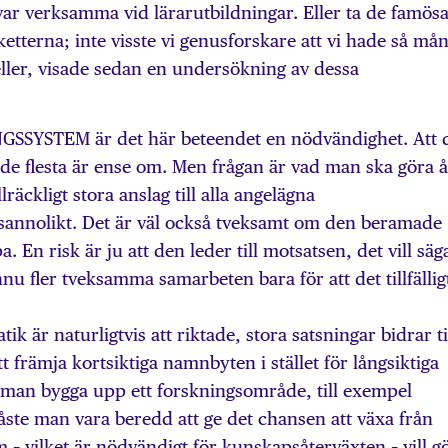
 var verksamma vid lärarutbildningar. Eller ta de famös
tterna; inte visste vi genusforskare att vi hade så må
heller, visade sedan en undersökning av dessa
SYSTEM är det här beteendet en nödvändighet. Att 
t de flesta är ense om. Men frågan är vad man ska göra å
llräckligt stora anslag till alla angelägna
sannolikt. Det är väl också tveksamt om den beramade
 En risk är ju att den leder till motsatsen, det vill säg
nnu fler tveksamma samarbeten bara för att det tillfällig
 är naturligtvis att riktade, stora satsningar bidrar ti
 främja kortsiktiga namnbyten i stället för långsiktiga
ll man bygga upp ett forskningsområde, till exempel
ste man vara beredd att ge det chansen att växa från
 vilket är nödvändigt för kunskapsåterväxten – vill g