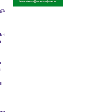
a
nga
det
t
a
t
ll
öra