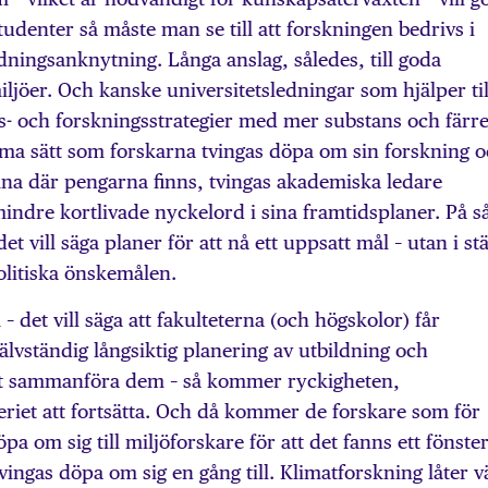
studenter så måste man se till att forskningen bedrivs i
ningsanknytning. Långa anslag, således, till goda
iljöer. Och kanske universitetsledningar som hjälper til
s- och forskningsstrategier med mer substans och färr
ma sätt som forskarna tvingas döpa om sin forskning 
mna där pengarna finns, tvingas akademiska ledare
mindre kortlivade nyckelord i sina framtidsplaner. På s
 det vill säga planer för att nå ett uppsatt mål – utan i stä
olitiska önskemålen.
et vill säga att fakulteterna (och högskolor) får
jälvständig långsiktig planering av utbildning och
att sammanföra dem – så kommer ryckigheten,
iet att fortsätta. Och då kommer de forskare som för
pa om sig till miljöforskare för att det fanns ett fönste
ingas döpa om sig en gång till. Klimatforskning låter v