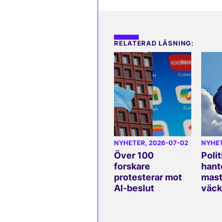
RELATERAD LÄSNING:
NYHETER
, 2026-07-02
NYHE
Över 100
Polit
forskare
hant
protesterar mot
mast
AI-beslut
väck