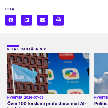
DELA:
RELATERAD LÄSNING:
NYHETER
, 2026-07-02
NYHETE
Över 100 forskare protesterar mot AI-
Politi