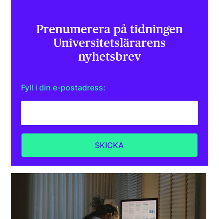
Prenumerera på tidningen
Universitets­lärarens
nyhetsbrev
Fyll i din e-postadress: