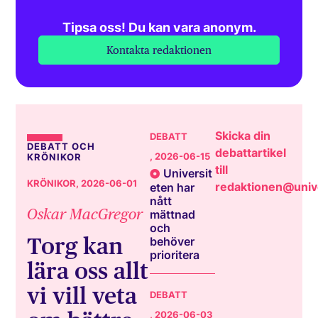
Tipsa oss! Du kan vara anonym.
Kontakta redaktionen
Skicka din
DEBATT
DEBATT OCH
debattartikel
, 2026-06-15
KRÖNIKOR
till
Universit
KRÖNIKOR
, 2026-06-01
redaktionen@unive
eten har
nått
Oskar MacGregor
mättnad
och
Torg kan
behöver
prioritera
lära oss allt
vi vill veta
DEBATT
, 2026-06-03