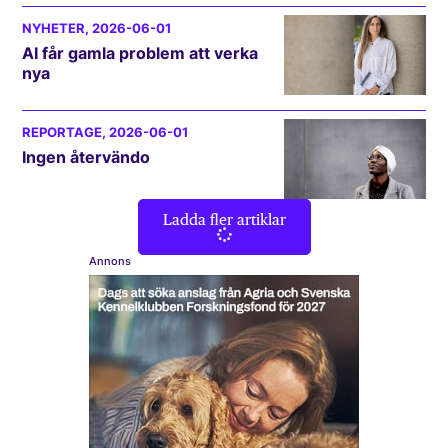
NYHETER
, 2026-06-01
AI får gamla problem att verka
nya
REPORTAGE
, 2026-06-01
Ingen återvändo
Ladda fler artiklar
Annons