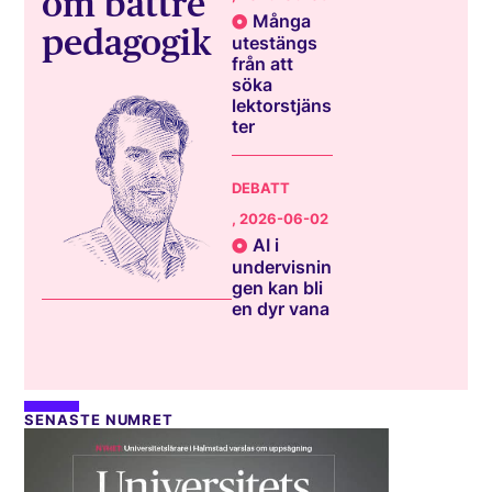
om bättre
Många
pedagogik
utestängs
från att
söka
lektorstjäns
ter
DEBATT
, 2026-06-02
AI i
undervisnin
gen kan bli
en dyr vana
SENASTE NUMRET