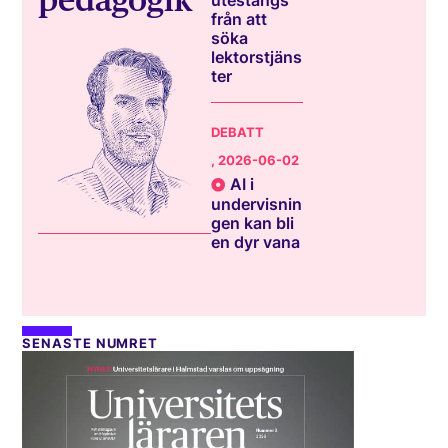
utestängs
från att
söka
lektorstjäns
ter
DEBATT
, 2026-06-02
AI i
undervisnin
gen kan bli
en dyr vana
SENASTE NUMRET