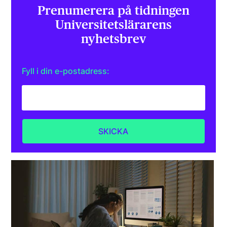
Prenumerera på tidningen
Universitets­lärarens
nyhetsbrev
Fyll i din e-postadress: