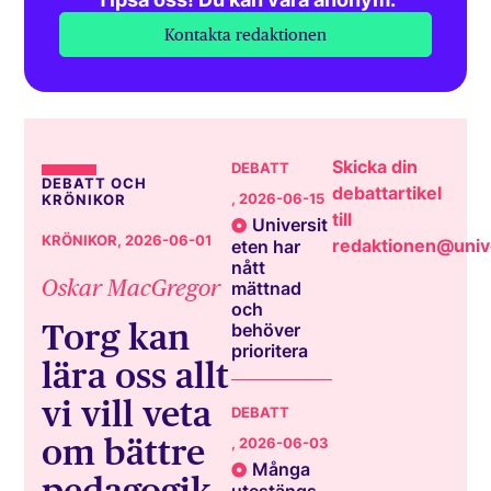
Kontakta redaktionen
Skicka din
DEBATT
DEBATT OCH
debattartikel
, 2026-06-15
KRÖNIKOR
till
Universit
KRÖNIKOR
, 2026-06-01
redaktionen@unive
eten har
nått
Oskar MacGregor
mättnad
och
Torg kan
behöver
prioritera
lära oss allt
vi vill veta
DEBATT
om bättre
, 2026-06-03
Många
pedagogik