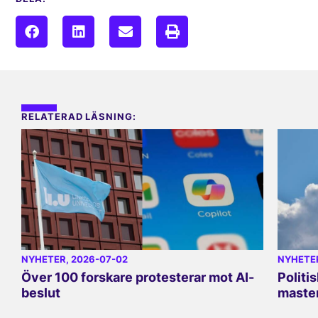
RELATERAD LÄSNING:
NYHETER
, 2026-07-02
NYHETE
Över 100 forskare protesterar mot AI-
Politi
beslut
master