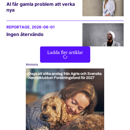
AI får gamla problem att verka
nya
REPORTAGE
, 2026-06-01
Ingen återvändo
Ladda fler artiklar
Annons