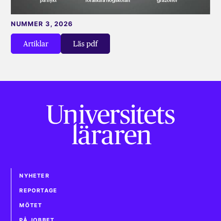
NUMMER 3, 2026
Artiklar
Läs pdf
NYHETER
REPORTAGE
MÖTET
PÅ JOBBET