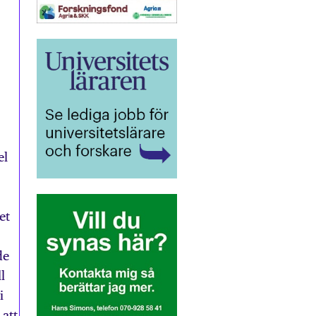
el
et
de
l
i
 att