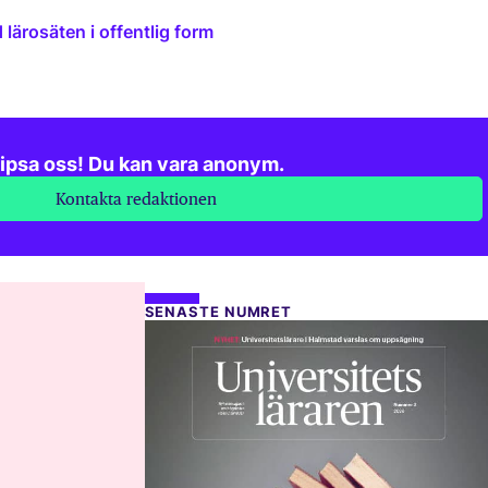
lärosäten i offentlig form
ipsa oss! Du kan vara anonym.
Kontakta redaktionen
SENASTE NUMRET