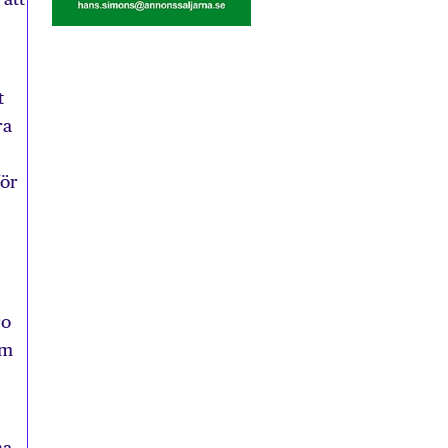
t
ra
för
ro
om
na