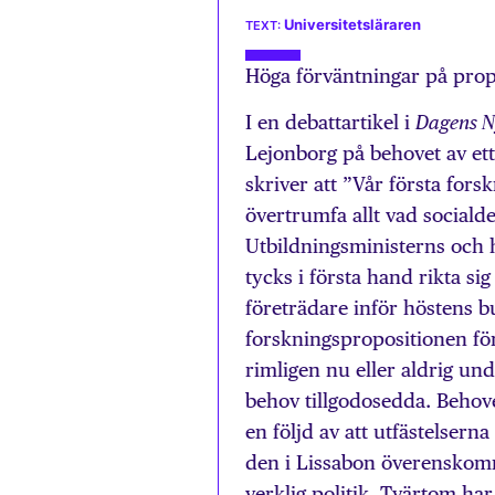
Universitetsläraren
Höga förväntningar på prop
I en debattartikel i
Dagens N
Lejonborg på behovet av ett 
skriver att ”Vår första fors
övertrumfa allt vad social
Utbildningsministerns och 
tycks i första hand rikta sig
företrädare inför höstens b
forskningspropositionen för 
rimligen nu eller aldrig u
behov tillgodosedda. Behov
en följd av att utfästelserna
den i Lissabon överenskomn
verklig politik. Tvärtom har