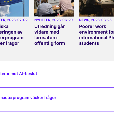
TER
, 2026-07-02
NYHETER
, 2026-06-29
NEWS
, 2026-06-25
iska
Utredning går
Poorer work
eringen av
vidare med
environment fo
erprogram
lärosäten i
international P
er frågor
offentlig form
students
terar mot AI-beslut
 masterprogram väcker frågor