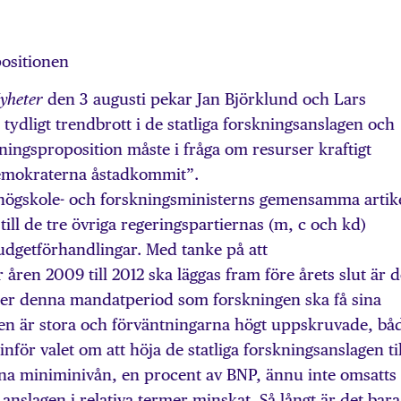
ositionen
den 3 augusti pekar Jan Björklund och Lars
yheter
tydligt trendbrott i de statliga forskningsanslagen och
kningsproposition måste i fråga om resurser kraftigt
demokraterna åstadkommit”.
högskole- och forskningsministerns gemensamma artik
 till de tre övriga regeringspartiernas (m, c och kd)
udgetförhandlingar. Med tanke på att
åren 2009 till 2012 ska läggas fram före årets slut är d
nder denna mandatperiod som forskningen ska få sina
en är stora och förväntningarna högt uppskruvade, bå
 inför valet om att höja de statliga forskningsanslagen til
a miniminivån, en procent av BNP, ännu inte omsatts 
 anslagen i relativa termer minskat. Så långt är det bara