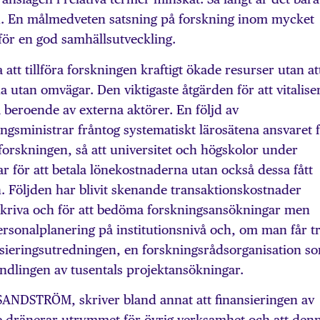
töd. En målmedveten satsning på forskning inom mycket
för en god samhällsutveckling.
t tillföra forskningen kraftigt ökade resurser utan at
ena utan omvägar. Den viktigaste åtgärden för att vitalise
a beroende av externa aktörer. En följd av
ngsministrar fråntog systematiskt lärosätena ansvaret 
forskningen, så att universitet och högskolor under
ar för att betala lönekostnaderna utan också dessa fått
. Följden har blivit skenande transaktionskostnader
t skriva och för att bedöma forskningsansökningar men
ersonalplanering på institutionsnivå och, om man får t
ansieringsutredningen, en forskningsrådsorganisation s
ndlingen av tusentals projektansökningar.
STRÖM, skriver bland annat att finansieringen av
re dränerar utrymmet för övrig verksamhet och att den