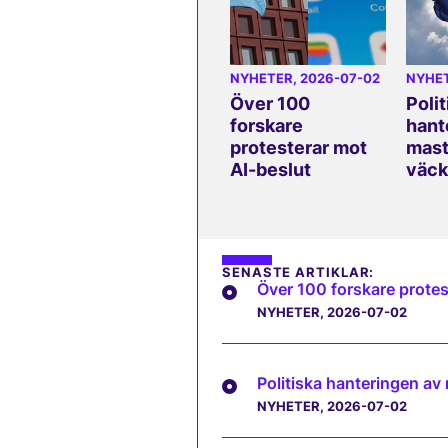
NYHETER
, 2026-07-02
NYHE
Över 100
Polit
forskare
hant
protesterar mot
mast
AI-beslut
väck
SENASTE ARTIKLAR:
Över 100 forskare protes
NYHETER
, 2026-07-02
Politiska hanteringen av
NYHETER
, 2026-07-02