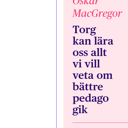
Oskar
MacGregor
Torg
kan lära
oss allt
vi vill
veta om
bättre
pedago
gik