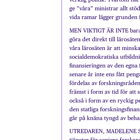
ge ”våra” ministrar allt s
vida ramar lägger grunden 
MEN VIKTIGT ÄR INTE bara at
göra det direkt till lärosät
våra lärosäten är att minsk
socialdemokratiska utbildni
finansieringen av den egna 
senare år inte ens fått peng
fördelas av forskningsråden
främst i form av tid för at
också i form av en ryckig p
den statliga forskningsfin
går på knäna tyngd av beha
UTREDAREN, MADELENE SAND
tjänster för seniora forska