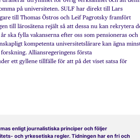
omma på universiteten. SULF har direkt till Lars
gare till Thomas Östros och Leif Pagrotsky framfört
gen till lärosätena rejält så att dessa nu kan rekrytera d
år ska fylla vakanserna efter oss som pensioneras och
tenskapligt kompetenta universitetslärare kan ägna mins
ll forskning. Alliansregeringens första
r ett gyllene tillfälle för att på det viset satsa för
mas enligt journalistiska principer och följer
ets- och yrkesetiska regler. Tidningen har en fri och