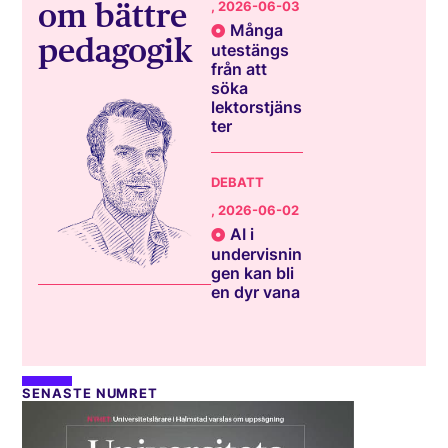
om bättre
, 2026-06-03
Många
pedagogik
utestängs
från att
söka
lektorstjäns
ter
DEBATT
, 2026-06-02
AI i
undervisnin
gen kan bli
en dyr vana
SENASTE NUMRET