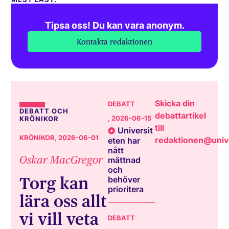
Tipsa oss! Du kan vara anonym.
Kontakta redaktionen
Skicka din
DEBATT
DEBATT OCH
debattartikel
, 2026-06-15
KRÖNIKOR
till
Universit
KRÖNIKOR
, 2026-06-01
redaktionen@unive
eten har
nått
Oskar MacGregor
mättnad
och
Torg kan
behöver
prioritera
lära oss allt
vi vill veta
DEBATT