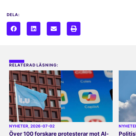
DELA:
RELATERAD LÄSNING:
NYHETER
, 2026-07-02
NYHETE
Över 100 forskare protesterar mot AI-
Politi