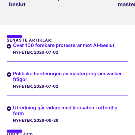
beslut
master
SENASTE ARTIKLAR:
Över 100 forskare protesterar mot AI-beslut
NYHETER
, 2026-07-02
Politiska hanteringen av masterprogram väcker
frågor
NYHETER
, 2026-07-02
Utredning går vidare med lärosäten i offentlig
form
NYHETER
, 2026-06-29
MEST LÄST: