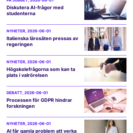
PÅ JOBBET
, 2026-06-01
Diskutera AI-frågor med
studenterna
NYHETER
, 2026-06-01
Italienska lärosäten pressas av
regeringen
NYHETER
, 2026-06-01
Högskolefrågorna som kan ta
plats i valrörelsen
DEBATT
, 2026-06-01
Processen för GDPR hindrar
forskningen
NYHETER
, 2026-06-01
AI får gamla problem att verka