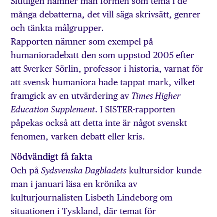
Slutligen nämner man formen som tema i de
många debatterna, det vill säga skrivsätt, genrer
och tänkta målgrupper.
Rapporten nämner som exempel på
humanioradebatt den som uppstod 2005 efter
att Sverker Sörlin, professor i historia, varnat för
att svensk humaniora hade tappat mark, vilket
framgick av en utvärdering av
Times Higher
. I SISTER-rapporten
Education
Supplement
påpekas också att detta inte är något svenskt
fenomen, varken debatt eller kris.
Nödvändigt få fakta
Och på
kultursidor kunde
Sydsvenska Dagbladets
man i januari läsa en krönika av
kulturjournalisten Lisbeth Lindeborg om
situationen i Tyskland, där temat för