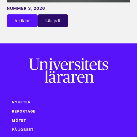
NUMMER 3, 2026
Artiklar
Läs pdf
NYHETER
REPORTAGE
MÖTET
PÅ JOBBET