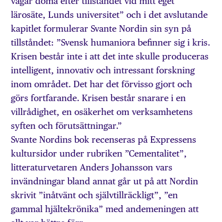
vågar döma efter tillståndet vid mitt eget
lärosäte, Lunds universitet” och i det avslutande
kapitlet formulerar Svante Nordin sin syn på
tillståndet: ”Svensk humaniora befinner sig i kris.
Krisen består inte i att det inte skulle produceras
intelligent, innovativ och intressant forskning
inom området. Det har det förvisso gjort och
görs fortfarande. Krisen består snarare i en
villrådighet, en osäkerhet om verksamhetens
syften och förutsättningar.”
Svante Nordins bok recenseras på Expressens
kultursidor under rubriken ”Cementalitet”,
litteraturvetaren Anders Johansson vars
invändningar bland annat går ut på att Nordin
skrivit ”inåtvänt och självtillräckligt”, ”en
gammal hjältekrönika” med andemeningen att