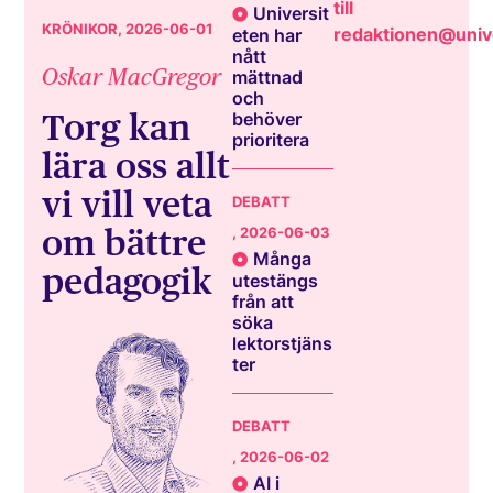
till
Universit
KRÖNIKOR
, 2026-06-01
redaktionen@unive
eten har
nått
Oskar MacGregor
mättnad
och
Torg kan
behöver
prioritera
lära oss allt
vi vill veta
DEBATT
om bättre
, 2026-06-03
Många
pedagogik
utestängs
från att
söka
lektorstjäns
ter
DEBATT
, 2026-06-02
AI i