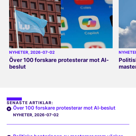
NYHETER
, 2026-07-02
NYHETE
Över 100 forskare protesterar mot AI-
Politi
beslut
master
SENASTE ARTIKLAR:
Över 100 forskare protesterar mot AI-beslut
NYHETER
, 2026-07-02