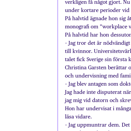
verkligen få något gjort. Nu
under kortare perioder vid 
På halvtid ägnade hon sig å
monografi om ”workplace va
På halvtid har hon dessutom
– Jag tror det är nödvändig
till kvinnor. Universitetsvär
talet fick Sverige sin första
Christina Garsten berättar 
och undervisning med familj
– Jag blev antagen som dokt
Jag hade inte disputerat när
jag mig vid datorn och skrev
Hon har undervisat i många 
läsa vidare.
– Jag uppmuntrar dem. Det är