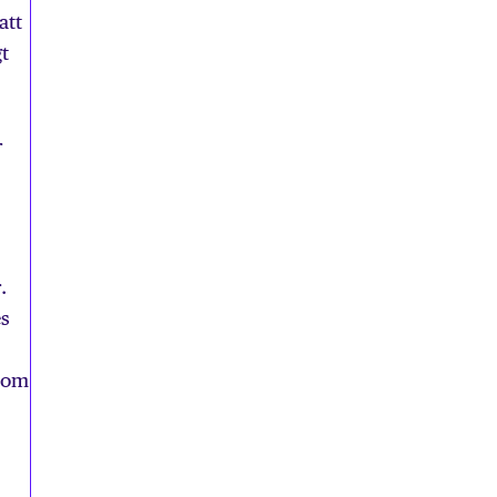
att
gt
r
.
es
n om