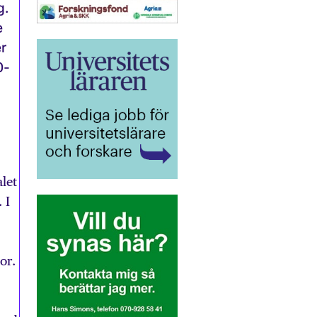
g.
e
r
0-
let
 I
or.