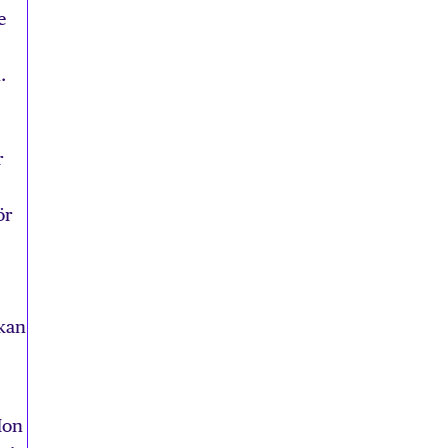
e
.
r
ör
kan
Hon