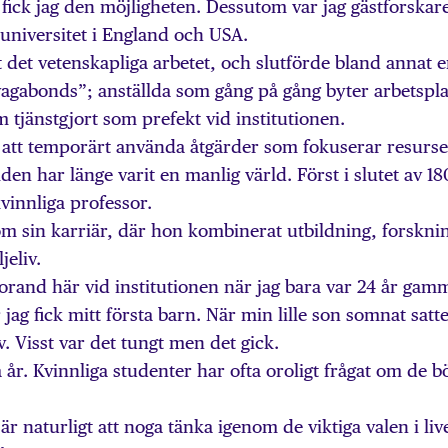
 fick jag den möjligheten. Dessutom var jag gästforskar
universitet i England och USA.
t det vetenskapliga arbetet, och slutförde bland annat 
gabonds”; anställda som gång på gång byter arbetspla
 tjänstgjort som prefekt vid institutionen.
t att temporärt använda åtgärder som fokuserar resurse
lden har länge varit en manlig värld. Först i slutet av 1
 kvinnliga professor.
om sin karriär, där hon kombinerat utbildning, forskni
eliv.
orand här vid institutionen när jag bara var 24 år gamm
 jag fick mitt första barn. När min lille son somnat satt
. Visst var det tungt men det gick.
år. Kvinnliga studenter har ofta oroligt frågat om de b
 naturligt att noga tänka igenom de viktiga valen i live