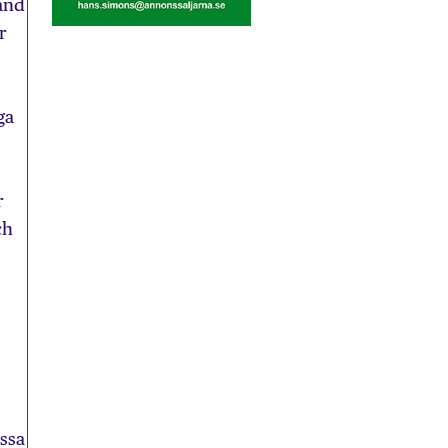
land
r
ga
r
ch
essa