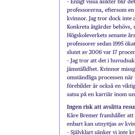
– Enligt vissa åsikter blir 
professorerna, eftersom en
kvinnor. Jag tror dock inte a
Konkreta åtgärder behövs, 
Högskoleverkets senaste års
professorer sedan 1995 ökat
slutet av 2006 var 17 proce
– Jag tror att det i huvudsak
jämställdhet. Kvinnor miss
omständliga processen när 
förebilder är också en vikti
satsa på en karriär inom un
Ingen risk att avsätta resu
Kåre Bremer framhåller att 
enbart kan utnyttjas av kvin
– Självklart sänker vi inte k