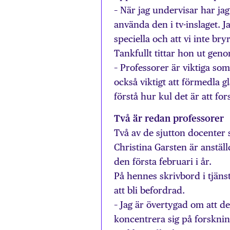
– När jag undervisar har ja
använda den i tv-inslaget. J
speciella och att vi inte br
Tankfullt tittar hon ut gen
– Professorer är viktiga som f
också viktigt att förmedla 
förstå hur kul det är att for
Två är redan professorer
Två av de sjutton docenter 
Christina Garsten är anstäl
den första februari i år.
På hennes skrivbord i tjän
att bli befordrad.
– Jag är övertygad om att de
koncentrera sig på forskni