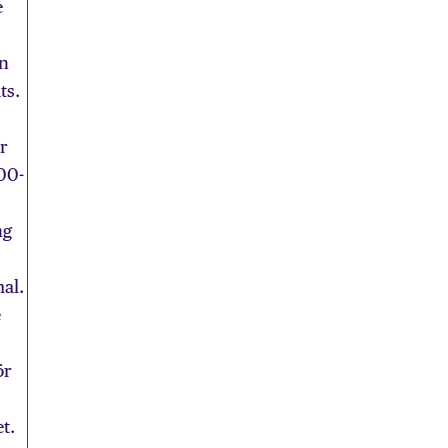
e
en
ts.
r
800-
ng
al.
e
ör
t.