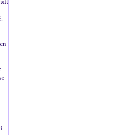
sitt
é.
ten
t
se
i