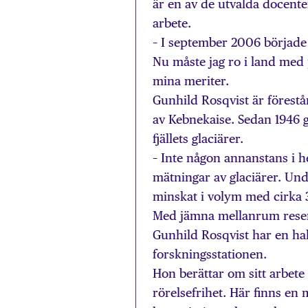
är en av de utvalda docente
arbete.
– I september 2006 började j
Nu måste jag ro i land med
mina meriter.
Gunhild Rosqvist är förestå
av Kebnekaise. Sedan 1946 
fjällets glaciärer.
– Inte någon annanstans i h
mätningar av glaciärer. Und
minskat i volym med cirka 
Med jämna mellanrum reser s
Gunhild Rosqvist har en hal
forskningsstationen.
Hon berättar om sitt arbet
rörelsefrihet. Här finns en 