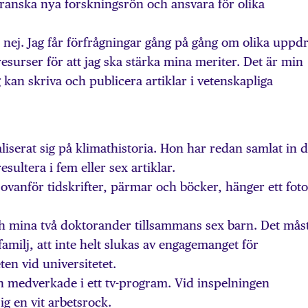
ranska nya forskningsrön och ansvara för olika
a nej. Jag får förfrågningar gång på gång om olika uppdr
resurser för att jag ska stärka mina meriter. Det är min
jag kan skriva och publicera artiklar i vetenskapliga
liserat sig på klimathistoria. Hon har redan samlat in d
sultera i fem eller sex artiklar.
ovanför tidskrifter, pärmar och böcker, hänger ett foto
ch mina två doktorander tillsammans sex barn. Det mås
 familj, att inte helt slukas av engagemanget för
en vid universitetet.
n medverkade i ett tv-program. Vid inspelningen
g en vit arbetsrock.