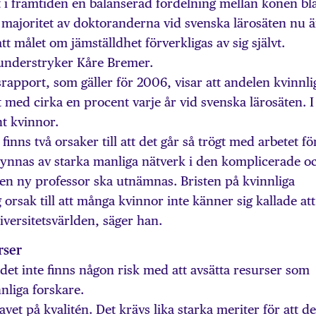
det i framtiden en balanserad fördelning mellan könen b
 majoritet av doktoranderna vid svenska lärosäten nu ä
tt målet om jämställdhet förverkligas av sig självt.
understryker Kåre Bremer.
rapport, som gäller för 2006, visar att andelen kvinnli
 med cirka en procent varje år vid svenska lärosäten. I
nt kvinnor.
 finns två orsaker till att det går så trögt med arbetet fö
gynnas av starka manliga nätverk i den komplicerade o
en ny professor ska utnämnas. Bristen på kvinnliga
g orsak till att många kvinnor inte känner sig kallade att
iversitetsvärlden, säger han.
rser
det inte finns någon risk med att avsätta resurser som
nliga forskare.
ravet på kvalitén. Det krävs lika starka meriter för att d