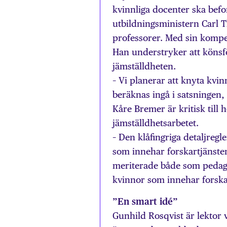
kvinnliga docenter ska befo
utbildningsministern Carl T
professorer. Med sin kompe
Han understryker att könsf
jämställdheten.
– Vi planerar att knyta kvinn
beräknas ingå i satsningen,
Kåre Bremer är kritisk till
jämställdhetsarbetet.
– Den klåfingriga detaljregl
som innehar forskartjänster 
meriterade både som pedag
kvinnor som innehar forskar
”En smart idé”
Gunhild Rosqvist är lektor 