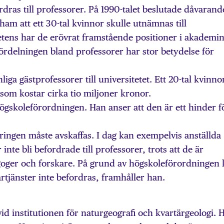
rdras till professorer. På 1990-talet beslutade dåvarand
ham att ett 30-tal kvinnor skulle utnämnas till
tens har de erövrat framstående positioner i akademin
ördelningen bland professorer har stor betydelse för
liga gästprofessorer till universitetet. Ett 20-tal kvinno
 som kostar cirka tio miljoner kronor.
 högskoleförordningen. Han anser att den är ett hinder f
eringen måste avskaffas. I dag kan exempelvis anställda
inte bli befordrade till professorer, trots att de är
oger och forskare. På grund av högskoleförordningen 
tjänster inte befordras, framhåller han.
vid institutionen för naturgeografi och kvartärgeologi. 