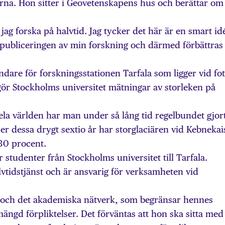
rna. Hon sitter i Geovetenskapens hus och berättar om 
ag forska på halvtid. Jag tycker det här är en smart id
 publiceringen av min forskning och därmed förbättras
ndare för forskningsstationen Tarfala som ligger vid fo
gör Stockholms universitet mätningar av storleken på
ela världen har man under så lång tid regelbundet gjor
er dessa drygt sextio år har storglaciären vid Kebnekai
30 procent.
tudenter från Stockholms universitet till Tarfala.
vtidstjänst och är ansvarig för verksamheten vid
e och det akademiska nätverk, som begränsar hennes
mängd förpliktelser. Det förväntas att hon ska sitta med 