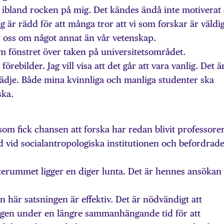
g ibland rocken på mig. Det kändes ändå inte motiverat 
ag är rädd för att många tror att vi som forskar är väldi
yr oss om något annat än vår vetenskap.
om fönstret över taken på universitetsområdet.
örebilder. Jag vill visa att det går att vara vanlig. Det ä
glädje. Både mina kvinnliga och manliga studenter ska
ska.
som fick chansen att forska har redan blivit professorer
ld vid socialantropologiska institutionen och befordrad
sterummet ligger en diger lunta. Det är hennes ansöka
n här satsningen är effektiv. Det är nödvändigt att
ngen under en längre sammanhängande tid för att