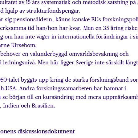
ultatet av 15 års systematisk och metodisk satsning på 
d hjälp av strukturfondspengar.
r sig pensionsåldern, känns kanske EUs forskningspoli
sverksamma tid han/hon har kvar. Men en 35-åring riske
tag om han inte väger in internationella förändringar i s
arne Kirsebom.
or behöver en välunderbyggd omvärldsbevakning och
ledningsnivå. Men här ligger Sverige inte särskilt långt
950-talet byggts upp kring de starka forskningsband s
och USA. Andra forskningssamarbeten har hamnat i
u se början till en kursändring med mera uppmärksam
 Indien och Brasilien.
onens diskussionsdokument