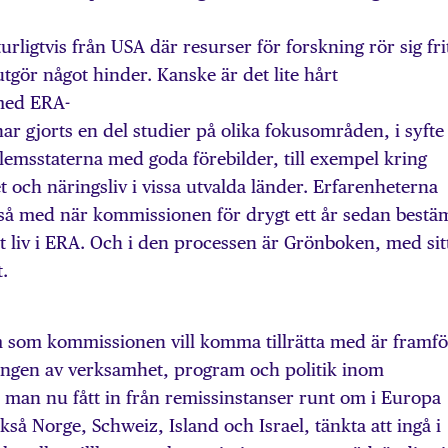
ligtvis från USA där resurser för forskning rör sig fri
tgör något hinder. Kanske är det lite hårt
 med ERA-
ar gjorts en del studier på olika fokusområden, i syfte 
lemsstaterna med goda förebilder, till exempel kring
t och näringsliv i vissa utvalda länder. Erfarenheterna
kså med när kommissionen för drygt ett år sedan best
tt liv i ERA. Och i den processen är Grönboken, med sit
t.
 som kommissionen vill komma tillrätta med är framfö
ingen av verksamhet, program och politik inom
 man nu fått in från remissinstanser runt om i Europa
så Norge, Schweiz, Island och Israel, tänkta att ingå i