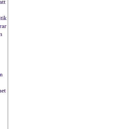
att
tik
rar
in
om
het