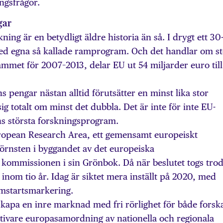
ngsfrågor.
gar
ng är en betydligt äldre historia än så. I drygt ett 30-
med egna så kallade ramprogram. Och det handlar om s
ammet för 2007–2013, delar EU ut 54 miljarder euro till
pengar nästan alltid förutsätter en minst lika stor
ig totalt om minst det dubbla. Det är inte för inte EU-
ns största forskningsprogram.
opean Research Area, ett gemensamt europeiskt
rnsten i byggandet av det europeiska
 kommissionen i sin Grönbok. Då när beslutet togs tro
om tio år. Idag är siktet mera inställt på 2020, med
mstartsmarkering.
skapa en inre marknad med fri rörlighet för både forsk
ktivare europasamordning av nationella och regionala