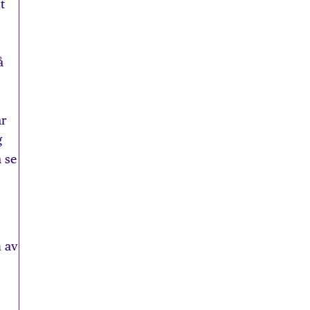
t
å
ar
g
 se
n av