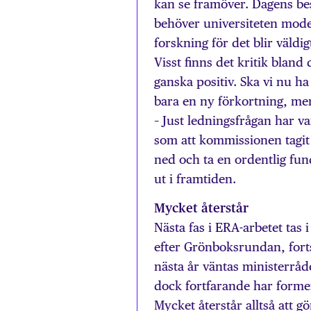
kan se framöver. Dagens be
behöver universiteten moder
forskning för det blir väldi
Visst finns det kritik bla
ganska positiv. Ska vi nu ha
bara en ny förkortning, m
– Just ledningsfrågan har v
som att kommissionen tagit
ned och ta en ordentlig fu
ut i framtiden.
Mycket återstår
Nästa fas i ERA-arbetet tas
efter Grönboksrundan, forts
nästa år väntas ministerråd
dock fortfarande har formen a
Mycket återstår alltså att