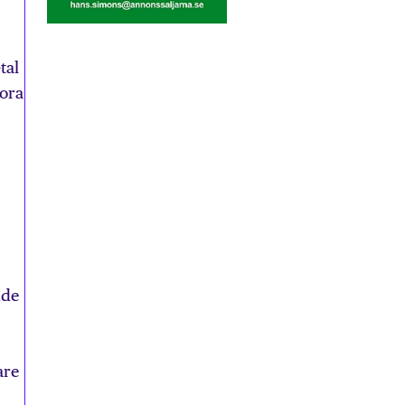
tal
tora
dde
are