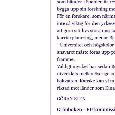
som händer i Spanien är res
bygga upp sin forskning me
För en forskare, som närma
inte så viktig för den yrke
att göra sitt livs stora miss
karriärplanering, menar Bj
– Universitet och högskol
ansvaret måste föras upp på 
framme.
Väldigt mycket har sedan 1
utvecklats mellan Sverige 
bakvatten. Kanske kan vi n
riktad mot länder som Kina,
GÖRAN STEN
Grönboken – EU-kommissi