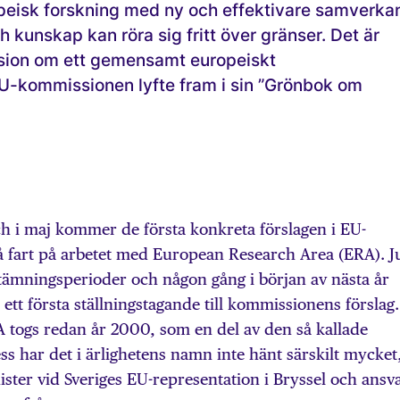
peisk forskning med ny och effektivare samverka
h kunskap kan röra sig fritt över gränser. Det är
ision om ett gemensamt europeiskt
-kommissionen lyfte fram i sin ”Grönbok om
h i maj kommer de första konkreta förslagen i EU-
å fart på arbetet med European Research Area (ERA). Ju
tämningsperioder och någon gång i början av nästa år
t första ställningstagande till kommissionens förslag.
A togs redan år 2000, som en del av den så kallade
ss har det i ärlighetens namn inte hänt särskilt mycket
ster vid Sveriges EU-representation i Bryssel och ansv