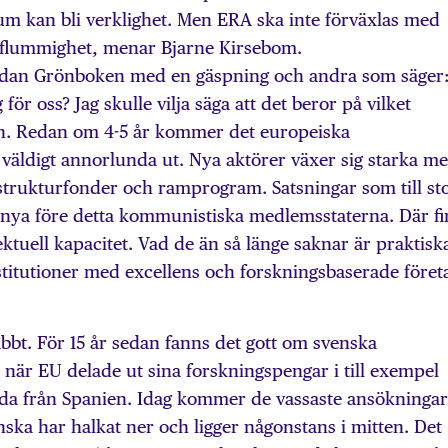
m kan bli verklighet. Men ERA ska inte förväxlas med
flummighet, menar Bjarne Kirsebom.
undan Grönboken med en gäspning och andra som säger
för oss? Jag skulle vilja säga att det beror på vilket
in. Redan om 4-5 år kommer det europeiska
 väldigt annorlunda ut. Nya aktörer växer sig starka m
strukturfonder och ramprogram. Satsningar som till st
nya före detta kommunistiska medlemsstaterna. Där f
ktuell kapacitet. Vad de än så länge saknar är praktisk
titutioner med excellens och forskningsbaserade föret
bbt. För 15 år sedan fanns det gott om svenska
 när EU delade ut sina forskningspengar i till exempel
da från Spanien. Idag kommer de vassaste ansökninga
ka har halkat ner och ligger någonstans i mitten. Det