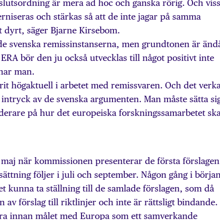
slutsordning är mera ad hoc och ganska rörig. Och viss
niseras och stärkas så att de inte jagar på samma
gt dyrt, säger Bjarne Kirsebom.
nd de svenska remissinstanserna, men grundtonen är änd
 ERA bör den ju också utvecklas till något positivt inte
enar man.
arit högaktuell i arbetet med remissvaren. Och det verk
 intryck av de svenska argumenten. Man måste sätta si
nderare på hur det europeiska forskningssamarbetet ska
 i maj när kommissionen presenterar de första förslagen
ättning följer i juli och september. Någon gång i börja
et kunna ta ställning till de samlade förslagen, som då
v förslag till riktlinjer och inte är rättsligt bindande.
 göra innan målet med Europa som ett samverkande