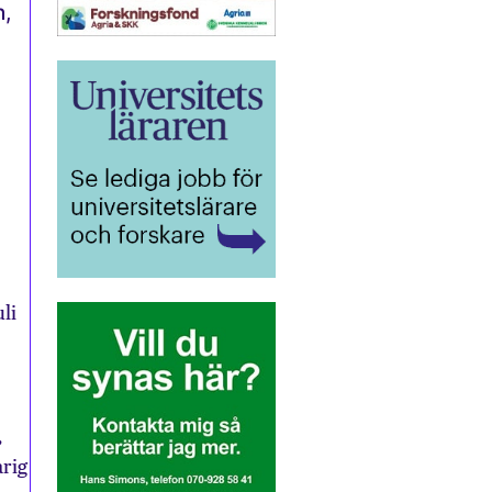
n,
li
,
arig