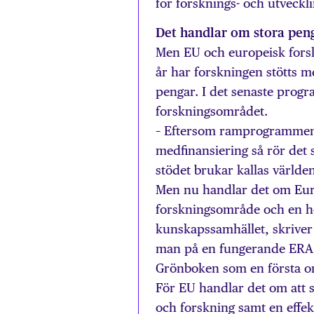
för forsknings- och utveckli
Det handlar om stora pen
Men EU och europeisk forskni
år har forskningen stötts 
pengar. I det senaste progr
forskningsområdet.
– Eftersom ramprogrammens 
medfinansiering så rör det s
stödet brukar kallas världe
Men nu handlar det om Eur
forskningsområde och en hö
kunskapssamhället, skriver
man på en fungerande ERA in
Grönboken som en första o
För EU handlar det om att 
och forskning samt en effe