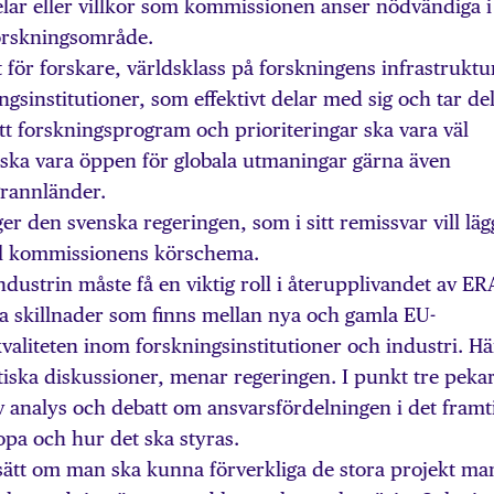
elar eller villkor som kommissionen anser nödvändiga i
rskningsområde.
t för forskare, världsklass på forskningens infrastruktu
gsinstitutioner, som effektivt delar med sig och tar del
t forskningsprogram och prioriteringar ska vara väl
ska vara öppen för globala utmaningar gärna även
rannländer.
äger den svenska regeringen, som i sitt remissvar vill läg
till kommissionens körschema.
dustrin måste få en viktig roll i återupplivandet av ER
a skillnader som finns mellan nya och gamla EU-
aliteten inom forskningsinstitutioner och industri. Hä
iska diskussioner, menar regeringen. I punkt tre peka
v analys och debatt om ansvarsfördelningen i det framt
pa och hur det ska styras.
ssätt om man ska kunna förverkliga de stora projekt ma