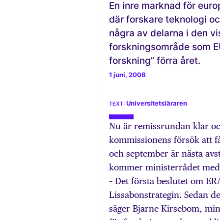
En inre marknad för euro
där forskare teknologi oc
några av delarna i den v
forskningsområde som EU
forskning” förra året.
1 juni, 2008
Universitetsläraren
Nu är remissrundan klar oc
kommissionens försök att f
och september är nästa avs
kommer ministerrådet med et
– Det första beslutet om ER
Lissabonstrategin. Sedan de
säger Bjarne Kirsebom, mini