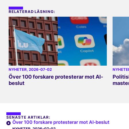
RELATERAD LÄSNING:
NYHETER
, 2026-07-02
NYHETE
Över 100 forskare protesterar mot AI-
Politi
beslut
master
SENASTE ARTIKLAR:
Över 100 forskare protesterar mot AI-beslut
NYHETER
, 2026-07-02