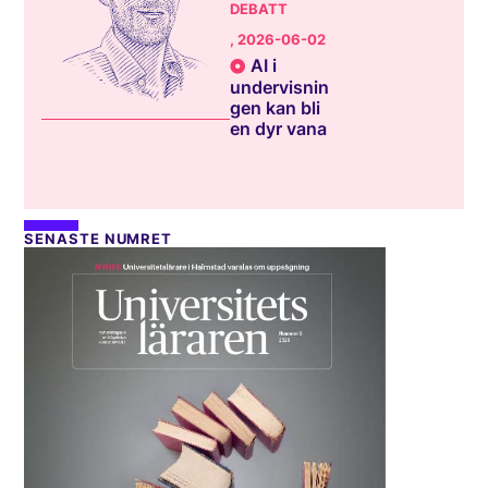
DEBATT
, 2026-06-02
AI i
undervisnin
gen kan bli
en dyr vana
SENASTE NUMRET