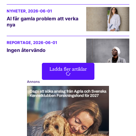
NYHETER
, 2026-06-01
AI får gamla problem att verka
nya
REPORTAGE
, 2026-06-01
Ingen återvändo
Ladda fler artiklar
Annons