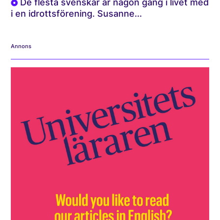
De flesta svenskar är någon gång i livet med
i en idrottsförening. Susanne...
Annons