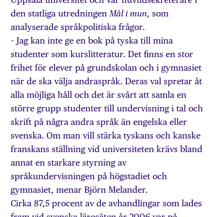
den statliga utredningen
, som
Mål i mun
analyserade språkpolitiska frågor.
– Jag kan inte ge en bok på tyska till mina
studenter som kurslitteratur. Det finns en stor
frihet för elever på grundskolan och i gymnasiet
när de ska välja andraspråk. Deras val spretar åt
alla möjliga håll och det är svårt att samla en
större grupp studenter till undervisning i tal och
skrift på några andra språk än engelska eller
svenska. Om man vill stärka tyskans och kanske
franskans ställning vid universiteten krävs bland
annat en starkare styrning av
språkundervisningen på högstadiet och
gymnasiet, menar Björn Melander.
Cirka 87,5 procent av de avhandlingar som lades
fram vid svenska lärosäten år 2006 var på