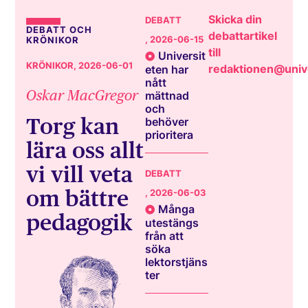
Skicka din
DEBATT
DEBATT OCH
debattartikel
, 2026-06-15
KRÖNIKOR
till
Universit
KRÖNIKOR
, 2026-06-01
redaktionen@unive
eten har
nått
Oskar MacGregor
mättnad
och
Torg kan
behöver
prioritera
lära oss allt
vi vill veta
DEBATT
om bättre
, 2026-06-03
Många
pedagogik
utestängs
från att
söka
lektorstjäns
ter