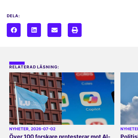
DELA:
RELATERAD LÄSNING:
NYHETER
, 2026-07-02
NYHETE
Över 100 forskare protesterar mot AI-
Politi