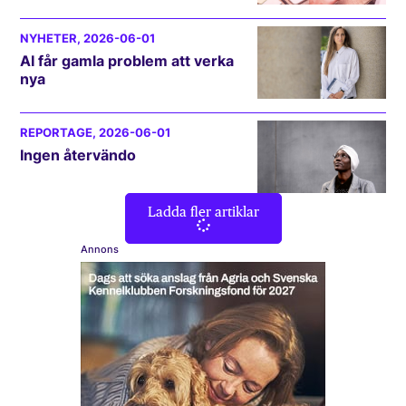
NYHETER
, 2026-06-01
AI får gamla problem att verka
nya
REPORTAGE
, 2026-06-01
Ingen återvändo
Ladda fler artiklar
Annons