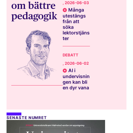
om bättre
, 2026-06-03
Många
pedagogik
utestängs
från att
söka
lektorstjäns
ter
DEBATT
, 2026-06-02
AI i
undervisnin
gen kan bli
en dyr vana
SENASTE NUMRET