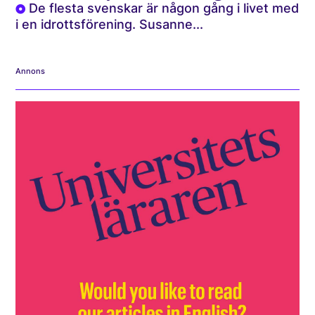
De flesta svenskar är någon gång i livet med
i en idrottsförening. Susanne...
Annons