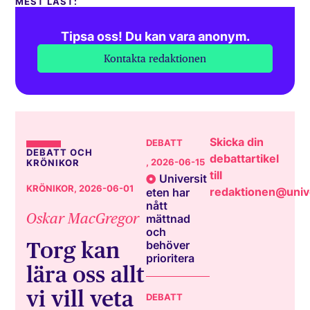
MEST LÄST:
Tipsa oss! Du kan vara anonym.
Kontakta redaktionen
Skicka din
DEBATT
DEBATT OCH
debattartikel
, 2026-06-15
KRÖNIKOR
till
Universit
KRÖNIKOR
, 2026-06-01
redaktionen@unive
eten har
nått
Oskar MacGregor
mättnad
och
Torg kan
behöver
prioritera
lära oss allt
vi vill veta
DEBATT