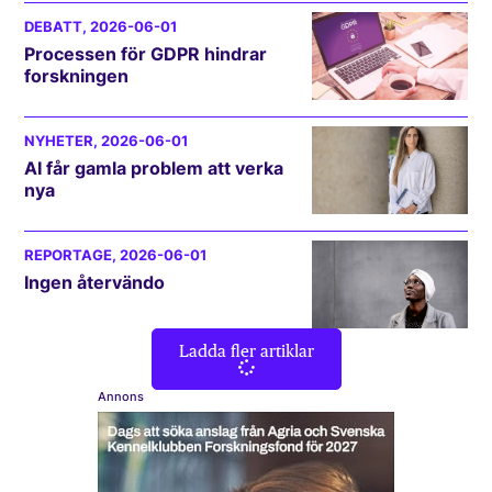
DEBATT
, 2026-06-01
Processen för GDPR hindrar
forskningen
NYHETER
, 2026-06-01
AI får gamla problem att verka
nya
REPORTAGE
, 2026-06-01
Ingen återvändo
Ladda fler artiklar
Annons