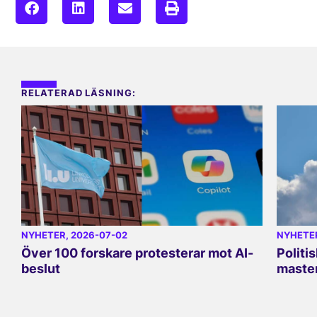
RELATERAD LÄSNING:
NYHETER
, 2026-07-02
NYHETE
Över 100 forskare protesterar mot AI-
Politi
beslut
master