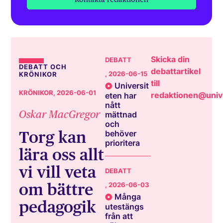
Skicka din
DEBATT
DEBATT OCH
debattartikel
, 2026-06-15
KRÖNIKOR
till
Universit
KRÖNIKOR
, 2026-06-01
redaktionen@unive
eten har
nått
Oskar MacGregor
mättnad
och
Torg kan
behöver
prioritera
lära oss allt
vi vill veta
DEBATT
om bättre
, 2026-06-03
Många
pedagogik
utestängs
från att