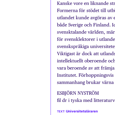
Kanske vore en liknande str
Formerna för stödet till utb
utlandet kunde avgöras av e
både Sverige och Finland. I
svensktalande världen, märk
för svensklektorer i utlandet
svenskspråkiga universitete
Viktigast är dock att utlan
intellektuellt oberoende oc
vara beroende av att främja 
Institutet. Förhoppningsvis
sammanhang brukar värna d
ESBJÖRN NYSTRÖM
fil dr i tyska med litteratu
Universitetsläraren