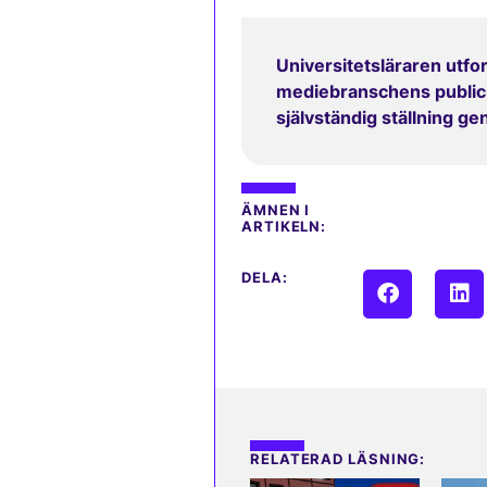
Universitetsläraren utfor
mediebranschens publicit
självständig ställning g
ÄMNEN I
ARTIKELN:
DELA:
RELATERAD LÄSNING: