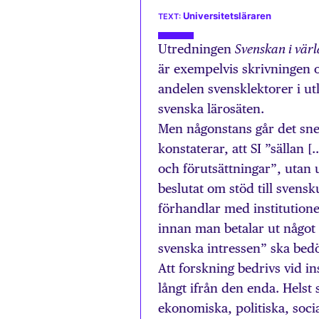
Universitetsläraren
Utredningen
Svenskan i värl
är exempelvis skrivningen om
andelen svensklektorer i u
svenska lärosäten.
Men någonstans går det sne
konstaterar, att SI ”sällan
och förutsättningar”, utan 
beslutat om stöd till svens
förhandlar med institutioner
innan man betalar ut något s
svenska intressen” ska bed
Att forskning bedrivs vid i
långt ifrån den enda. Helst 
ekonomiska, politiska, socia