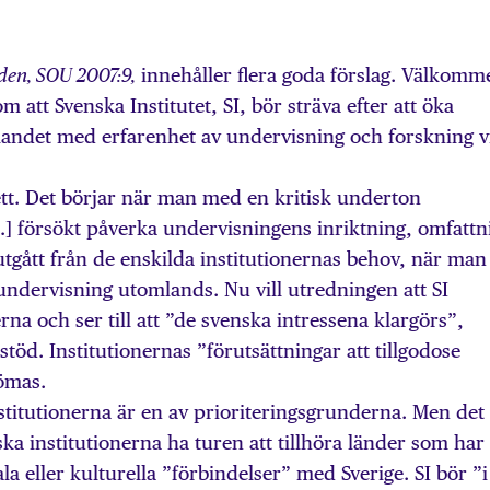
innehåller flera goda förslag. Välkomm
den, SOU 2007:9,
 att Svenska Institutet, SI, bör sträva efter att öka
tlandet med erfarenhet av undervisning och forskning v
tt. Det börjar när man med en kritisk underton
 […] försökt påverka undervisningens inriktning, omfattn
utgått från de enskilda institutionernas behov, när man
kundervisning utomlands. Nu vill utredningen att SI
na och ser till att ”de svenska intressena klargörs”,
töd. Institutionernas ”förutsättningar att tillgodose
ömas.
nstitutionerna är en av prioriteringsgrunderna. Men det
ska institutionerna ha turen att tillhöra länder som har
la eller kulturella ”förbindelser” med Sverige. SI bör ”i