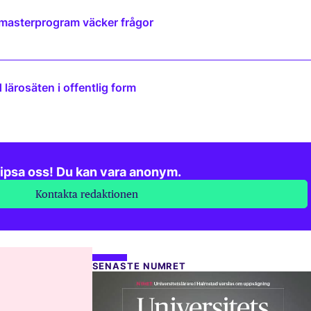
 masterprogram väcker frågor
lärosäten i offentlig form
ipsa oss! Du kan vara anonym.
Kontakta redaktionen
SENASTE NUMRET