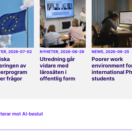
TER
, 2026-07-02
NYHETER
, 2026-06-29
NEWS
, 2026-06-25
iska
Utredning går
Poorer work
eringen av
vidare med
environment fo
erprogram
lärosäten i
international P
er frågor
offentlig form
students
terar mot AI-beslut