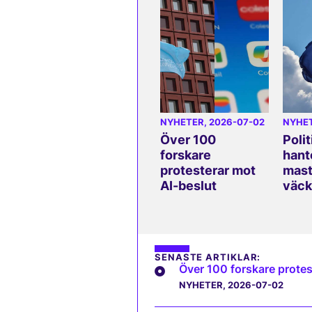
NYHETER
, 2026-07-02
NYHE
Över 100
Polit
forskare
hant
protesterar mot
mast
AI-beslut
väck
SENASTE ARTIKLAR:
Över 100 forskare protes
NYHETER
, 2026-07-02