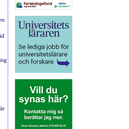
en
id
ing
 är