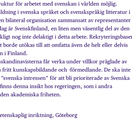
uktur för arbetet med svenskan i världen möjlig.
ildning i svenska språket och svenskspråkig litteratur i
n bilateral organisation sammansatt av representanter
dag är Svenskfinland, en liten men väsentlig del av den
ligt nog inte delaktigt i detta arbete. Rekryteringsbase
 borde utökas till att omfatta även de helt eller delvis
n i Finland.
dsskandinavisterna får verka under villkor präglade av
h fritt kunskapsbildande och -förmedlande. De ska inte
”svenska intressen” för att bli prioriterade av Svenska
 finns denna insikt hos regeringen, som i andra
en akademiska friheten.
rvetenskaplig inriktning, Göteborg