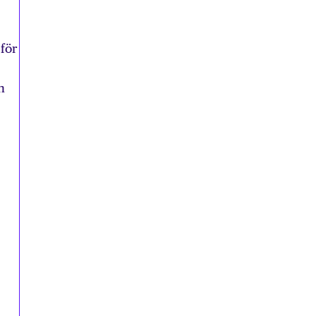
 för
n