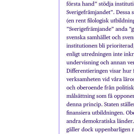
första hand” stödja institu
Sverigefrämjandet”. Dessa s
(en rent filologisk utbildni
”Sverigefrämjande” anda ”g
svenska samhället och svens
institutionen bli prioritera
enligt utredningen inte ink
undervisning och annan ver
Differentieringen visar hur 
verksamheten vid våra läros
och oberoende från politiska
målsättning som få opponera
denna princip. Staten ställe
finansiera utbildningen. Obe
andra demokratiska länder. 
gäller dock uppenbarligen n