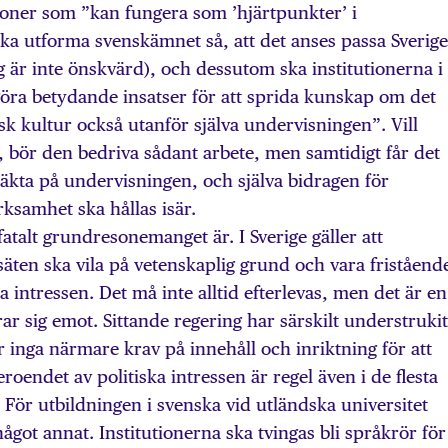
tioner som ”kan fungera som ’hjärtpunkter’ i
ka utforma svenskämnet så, att det anses passa Sverige
ng är inte önskvärd), och dessutom ska institutionerna i
öra betydande insatser för att sprida kunskap om det
k kultur också utanför själva undervisningen”. Vill
d, bör den bedriva sådant arbete, men samtidigt får det
räkta på undervisningen, och själva bidragen för
ksamhet ska hållas isär.
fatalt grundresonemanget är. I Sverige gäller att
äten ska vila på vetenskaplig grund och vara friståend
 intressen. Det må inte alltid efterlevas, men det är en
r sig emot. Sittande regering har särskilt understrukit
r inga närmare krav på innehåll och inriktning för att
roendet av politiska intressen är regel även i de flesta
För utbildningen i svenska vid utländska universitet
ågot annat. Institutionerna ska tvingas bli språkrör för