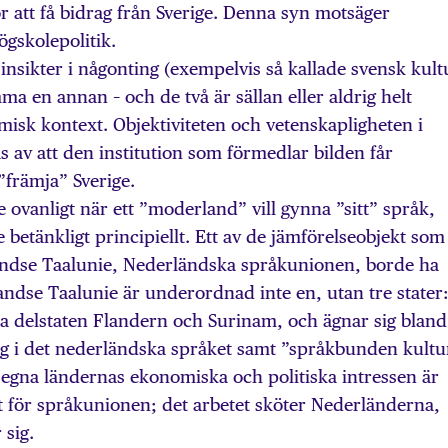
ör att få bidrag från Sverige. Denna syn motsäger
ögskolepolitik.
nsikter i någonting (exempelvis så kallade svensk kult
ma en annan – och de två är sällan eller aldrig helt
emisk kontext. Objektiviteten och vetenskapligheten i
s av att den institution som förmedlar bilden får
”främja” Sverige.
 ovanligt när ett ”moderland” vill gynna ”sitt” språk,
 betänkligt principiellt. Ett av de jämförelseobjekt som
andse Taalunie, Nederländska språkunionen, borde ha
ndse Taalunie är underordnad inte en, utan tre stater
a delstaten Flandern och Surinam, och ägnar sig bland
ing i det nederländska språket samt ”språkbunden kultu
 egna ländernas ekonomiska och politiska intressen är
t för språkunionen; det arbetet sköter Nederländerna,
 sig.