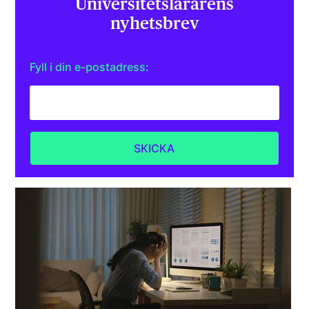
Universitets­lärarens
nyhetsbrev
Fyll i din e-postadress: