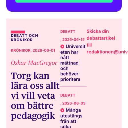
Skicka din
DEBATT
DEBATT OCH
debattartikel
, 2026-06-15
KRÖNIKOR
till
Universit
KRÖNIKOR
, 2026-06-01
redaktionen@unive
eten har
nått
Oskar MacGregor
mättnad
och
Torg kan
behöver
prioritera
lära oss allt
vi vill veta
DEBATT
om bättre
, 2026-06-03
Många
pedagogik
utestängs
från att
söka