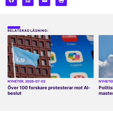
RELATERAD LÄSNING:
NYHETER
, 2026-07-02
NYHETE
Över 100 forskare protesterar mot AI-
Politi
beslut
master