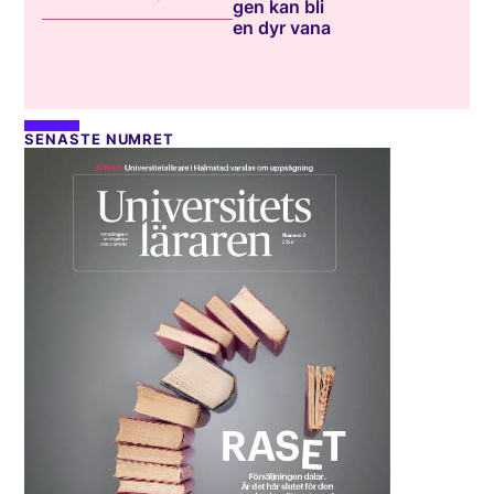
gen kan bli
en dyr vana
SENASTE NUMRET