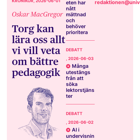
KRÖNIKOR
, 2026-06-01
redaktionen@unive
eten har
nått
Oskar MacGregor
mättnad
och
Torg kan
behöver
prioritera
lära oss allt
vi vill veta
DEBATT
om bättre
, 2026-06-03
Många
pedagogik
utestängs
från att
söka
lektorstjäns
ter
DEBATT
, 2026-06-02
AI i
undervisnin