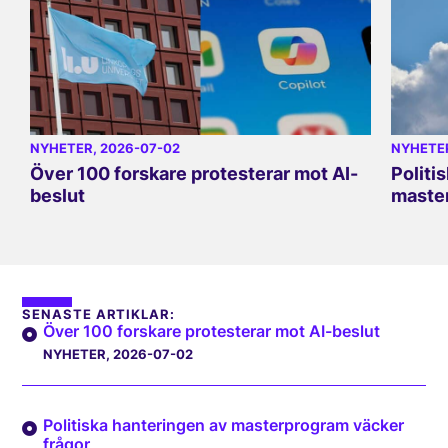
NYHETER
, 2026-07-02
NYHETE
Över 100 forskare protesterar mot AI-
Politi
beslut
master
SENASTE ARTIKLAR:
Över 100 forskare protesterar mot AI-beslut
NYHETER
, 2026-07-02
Politiska hanteringen av masterprogram väcker
frågor