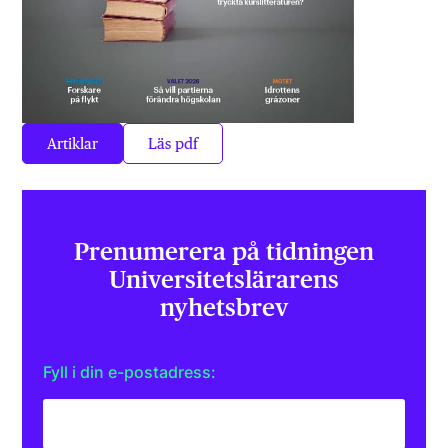
Artiklar
Läs pdf
Prenumerera på tidningen
Universitets­lärarens
nyhetsbrev
Fyll i din e-postadress: