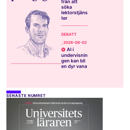
från att
söka
lektorstjäns
ter
DEBATT
, 2026-06-02
AI i
undervisnin
gen kan bli
en dyr vana
SENASTE NUMRET