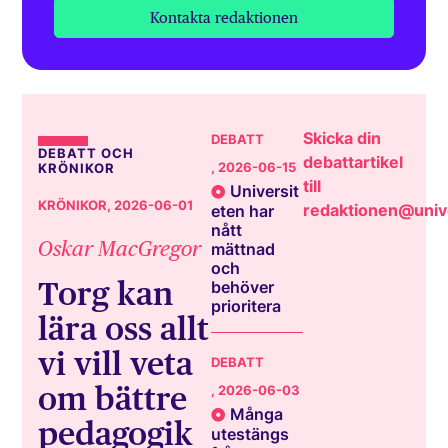
Kontakta redaktionen
Skicka din
DEBATT
DEBATT OCH
debattartikel
, 2026-06-15
KRÖNIKOR
till
Universit
KRÖNIKOR
, 2026-06-01
redaktionen@unive
eten har
nått
Oskar MacGregor
mättnad
och
Torg kan
behöver
prioritera
lära oss allt
vi vill veta
DEBATT
om bättre
, 2026-06-03
Många
pedagogik
utestängs