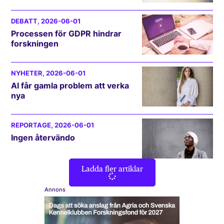
DEBATT
, 2026-06-01
Processen för GDPR hindrar
forskningen
NYHETER
, 2026-06-01
AI får gamla problem att verka
nya
REPORTAGE
, 2026-06-01
Ingen återvändo
Ladda fler artiklar
Annons