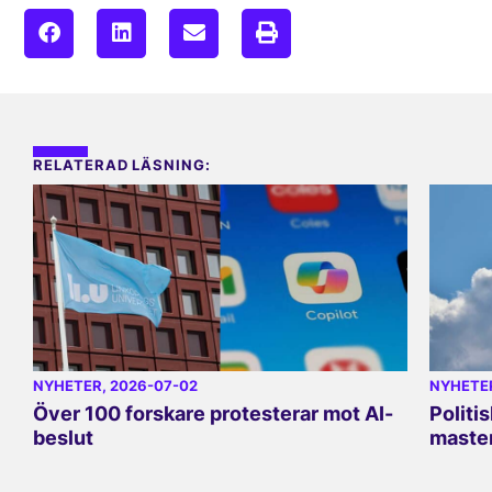
RELATERAD LÄSNING:
NYHETER
, 2026-07-02
NYHETE
Över 100 forskare protesterar mot AI-
Politi
beslut
master