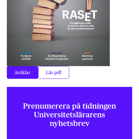
Artiklar
Läs pdf
Prenumerera på tidningen
Universitets­lärarens
nyhetsbrev