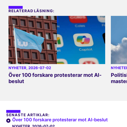
RELATERAD LÄSNING:
NYHETER
, 2026-07-02
NYHETE
Över 100 forskare protesterar mot AI-
Politi
beslut
master
SENASTE ARTIKLAR:
Över 100 forskare protesterar mot AI-beslut
NYHETER
, 2026-07-02