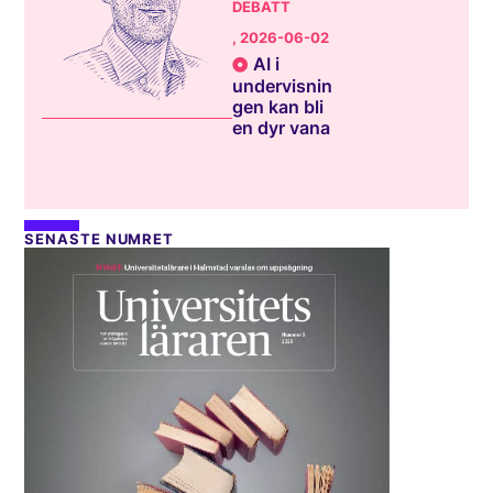
DEBATT
, 2026-06-02
AI i
undervisnin
gen kan bli
en dyr vana
SENASTE NUMRET