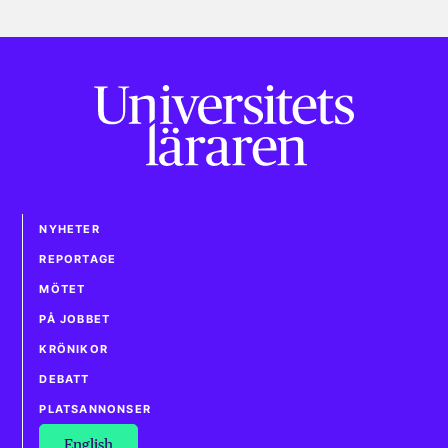
NYHETER
REPORTAGE
MÖTET
PÅ JOBBET
KRÖNIKOR
DEBATT
PLATSANNONSER
English