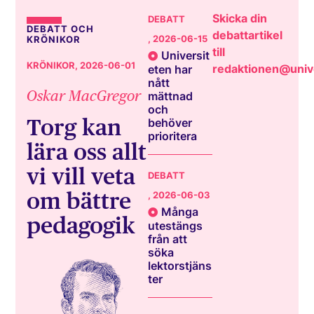
Skicka din
DEBATT
DEBATT OCH
debattartikel
, 2026-06-15
KRÖNIKOR
till
Universit
KRÖNIKOR
, 2026-06-01
redaktionen@unive
eten har
nått
Oskar MacGregor
mättnad
och
Torg kan
behöver
prioritera
lära oss allt
vi vill veta
DEBATT
om bättre
, 2026-06-03
Många
pedagogik
utestängs
från att
söka
lektorstjäns
ter