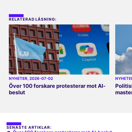
RELATERAD LÄSNING:
NYHETER
, 2026-07-02
NYHETE
Över 100 forskare protesterar mot AI-
Politi
beslut
master
SENASTE ARTIKLAR: