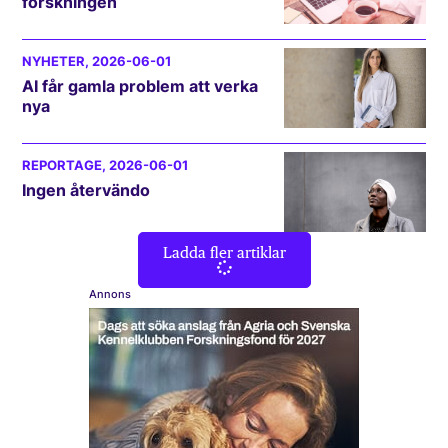
forskningen
NYHETER
, 2026-06-01
AI får gamla problem att verka
nya
REPORTAGE
, 2026-06-01
Ingen återvändo
Ladda fler artiklar
Annons