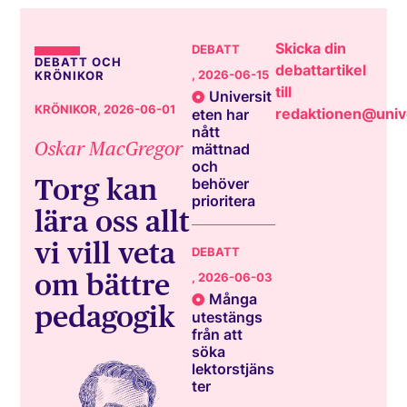
Skicka din
DEBATT
DEBATT OCH
debattartikel
, 2026-06-15
KRÖNIKOR
till
Universit
KRÖNIKOR
, 2026-06-01
redaktionen@unive
eten har
nått
Oskar MacGregor
mättnad
och
Torg kan
behöver
prioritera
lära oss allt
vi vill veta
DEBATT
om bättre
, 2026-06-03
Många
pedagogik
utestängs
från att
söka
lektorstjäns
ter