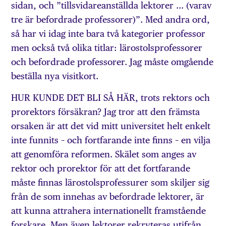
sidan, och ”tillsvidareanställda lektorer … (varav
tre är befordrade professorer)”. Med andra ord,
så har vi idag inte bara två kategorier professor
men också två olika titlar: lärostolsprofessorer
och befordrade professorer. Jag måste omgående
beställa nya visitkort.
HUR KUNDE DET BLI SÅ HÄR, trots rektors och
prorektors försäkran? Jag tror att den främsta
orsaken är att det vid mitt universitet helt enkelt
inte funnits – och fortfarande inte finns – en vilja
att genomföra reformen. Skälet som anges av
rektor och prorektor för att det fortfarande
måste finnas lärostolsprofessurer som skiljer sig
från de som innehas av befordrade lektorer, är
att kunna attrahera internationellt framstående
forskare. Men även lektorer rekryteras utifrån,