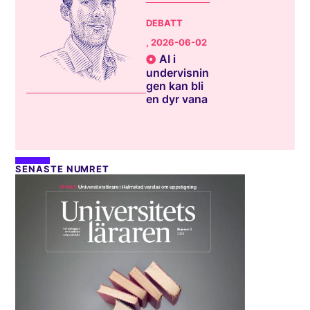
DEBATT
, 2026-06-02
AI i
undervisnin
gen kan bli
en dyr vana
SENASTE NUMRET