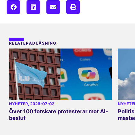
RELATERAD LÄSNING:
NYHETER
, 2026-07-02
NYHETE
Över 100 forskare protesterar mot AI-
Politi
beslut
master