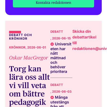
Kontakta redaktionen
Skicka din
DEBATT
DEBATT OCH
debattartikel
, 2026-06-15
KRÖNIKOR
till
Universit
KRÖNIKOR
, 2026-06-01
redaktionen@unive
eten har
nått
Oskar MacGregor
mättnad
och
Torg kan
behöver
prioritera
lära oss allt
vi vill veta
DEBATT
om bättre
, 2026-06-03
Många
pedagogik
utestängs
från att