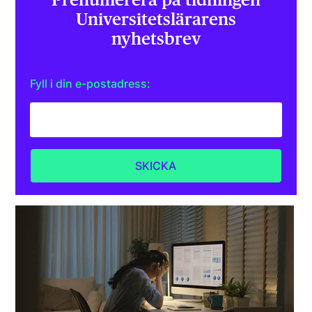
Universitets­lärarens
nyhetsbrev
Fyll i din e-postadress: