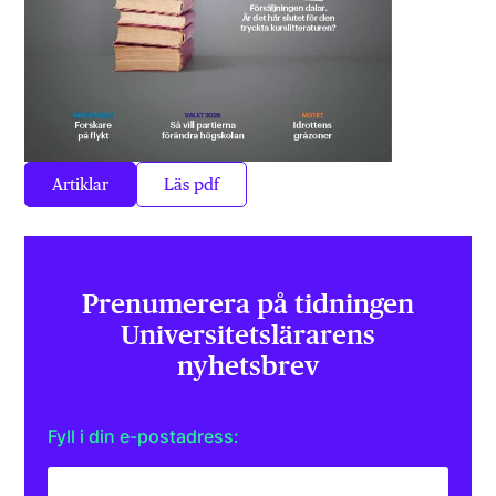
Artiklar
Läs pdf
Prenumerera på tidningen
Universitets­lärarens
nyhetsbrev
Fyll i din e-postadress: