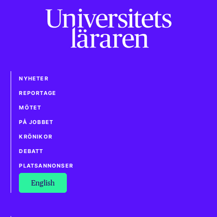
NYHETER
REPORTAGE
MÖTET
PÅ JOBBET
KRÖNIKOR
DEBATT
PLATSANNONSER
English