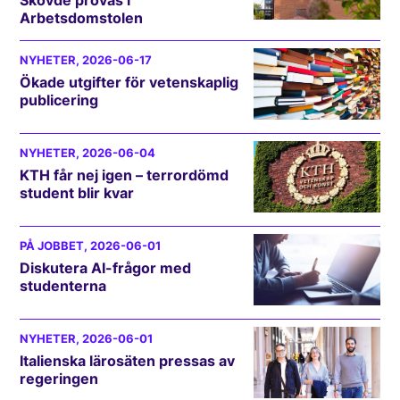
Skövde prövas i
Arbetsdomstolen
NYHETER
, 2026-06-17
Ökade utgifter för vetenskaplig
publicering
NYHETER
, 2026-06-04
KTH får nej igen – terrordömd
student blir kvar
PÅ JOBBET
, 2026-06-01
Diskutera AI-frågor med
studenterna
NYHETER
, 2026-06-01
Italienska lärosäten pressas av
regeringen