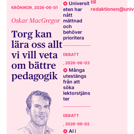
till
Universit
KRÖNIKOR
, 2026-06-01
redaktionen@unive
eten har
nått
Oskar MacGregor
mättnad
och
Torg kan
behöver
prioritera
lära oss allt
vi vill veta
DEBATT
om bättre
, 2026-06-03
Många
pedagogik
utestängs
från att
söka
lektorstjäns
ter
DEBATT
, 2026-06-02
AI i