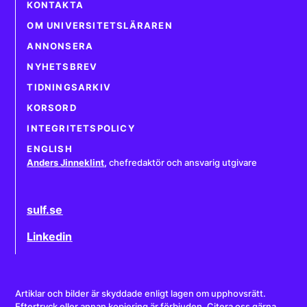
KONTAKTA
OM UNIVERSITETSLÄRAREN
ANNONSERA
NYHETSBREV
TIDNINGSARKIV
KORSORD
INTEGRITETSPOLICY
ENGLISH
Anders Jinneklint
,
chefredaktör och ansvarig utgivare
sulf.se
Linkedin
Artiklar och bilder är skyddade enligt lagen om upphovsrätt.
Eftertryck eller annan kopiering är förbjuden. Citera oss gärna