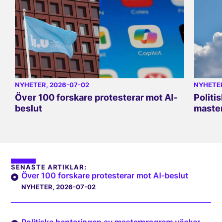
NYHETER
, 2026-07-02
NYHETE
Över 100 forskare protesterar mot AI-
Politi
beslut
master
SENASTE ARTIKLAR:
Över 100 forskare protesterar mot AI-beslut
NYHETER
, 2026-07-02