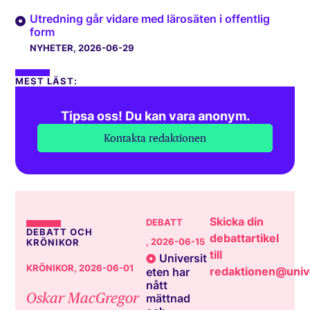
Utredning går vidare med lärosäten i offentlig
form
NYHETER
, 2026-06-29
MEST LÄST:
Tipsa oss! Du kan vara anonym.
Kontakta redaktionen
Skicka din
DEBATT
DEBATT OCH
debattartikel
, 2026-06-15
KRÖNIKOR
till
Universit
KRÖNIKOR
, 2026-06-01
redaktionen@unive
eten har
nått
Oskar MacGregor
mättnad