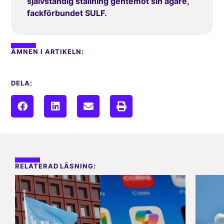
självständig ställning gentemot sin ägare,
fackförbundet SULF.
ÄMNEN I ARTIKELN:
DELA:
RELATERAD LÄSNING: