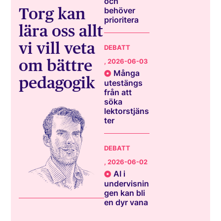
och
Torg kan
behöver
prioritera
lära oss allt
vi vill veta
DEBATT
om bättre
, 2026-06-03
Många
pedagogik
utestängs
från att
söka
lektorstjäns
ter
DEBATT
, 2026-06-02
AI i
undervisnin
gen kan bli
en dyr vana