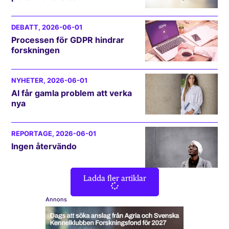
DEBATT
, 2026-06-01
Processen för GDPR hindrar
forskningen
NYHETER
, 2026-06-01
AI får gamla problem att verka
nya
REPORTAGE
, 2026-06-01
Ingen återvändo
Ladda fler artiklar
Annons