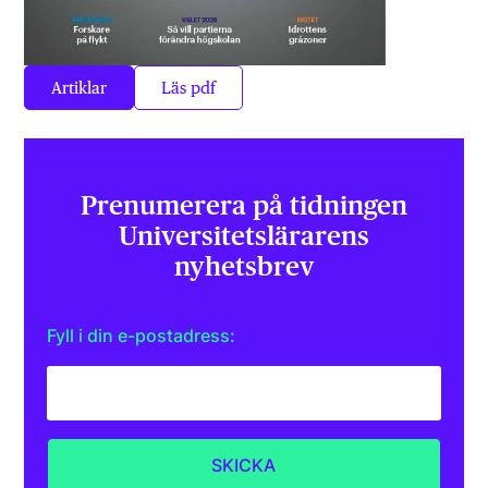
Artiklar
Läs pdf
Prenumerera på tidningen
Universitets­lärarens
nyhetsbrev
Fyll i din e-postadress: