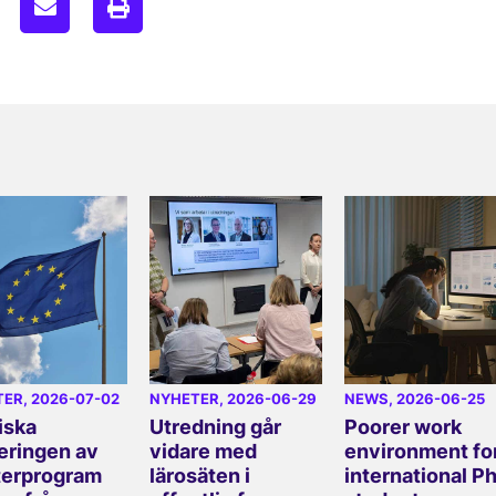
TER
, 2026-07-02
NYHETER
, 2026-06-29
NEWS
, 2026-06-25
iska
Utredning går
Poorer work
eringen av
vidare med
environment fo
erprogram
lärosäten i
international P