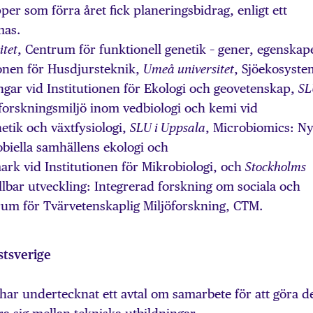
er som förra året fick planeringsbidrag, enligt ett
mas.
, Centrum för funktionell genetik – gener, egenskap
itet
ionen för Husdjursteknik,
, Sjöekosyste
Umeå universitet
ngar vid Institutionen för Ekologi och geovetenskap,
SL
 forskningsmiljö inom vedbiologi och kemi vid
netik och växtfysiologi,
, Microbiomics: N
SLU i Uppsala
robiella samhällens ekologi och
mark vid Institutionen för Mikrobiologi, och
Stockholms
ållbar utveckling: Integrerad forskning om sociala och
rum för Tvärvetenskaplig Miljöforskning, CTM.
stsverige
 har undertecknat ett avtal om samarbete för att göra d