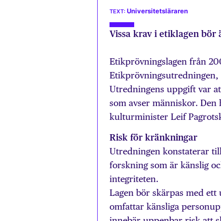
Universitetsläraren
Vissa krav i etiklagen bör
Etikprövningslagen från 20
Etikprövningsutredningen, 
Utredningens uppgift var at
som avser människor. Den ha
kulturminister Leif Pagrots
Risk för kränkningar
Utredningen konstaterar till
forskning som är känslig oc
integriteten.
Lagen bör skärpas med ett 
omfattar känsliga personup
innebär uppenbar risk att 