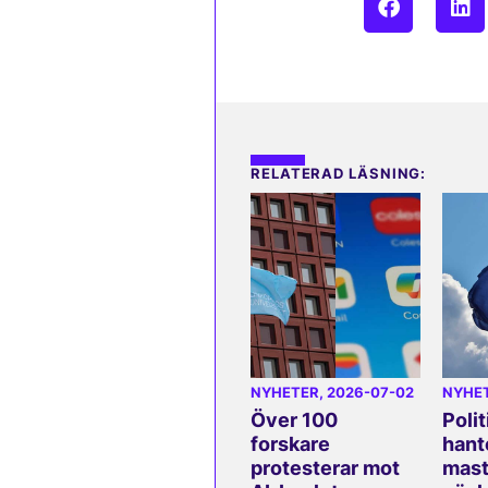
RELATERAD LÄSNING:
NYHETER
, 2026-07-02
NYHE
Över 100
Polit
forskare
hant
protesterar mot
mast