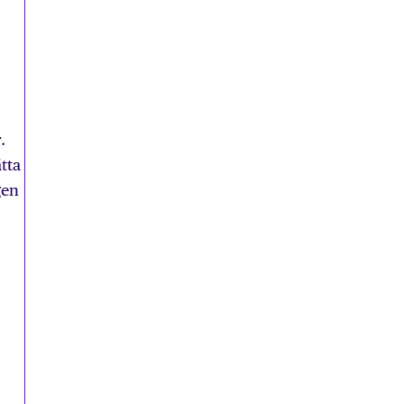
.
tta
gen