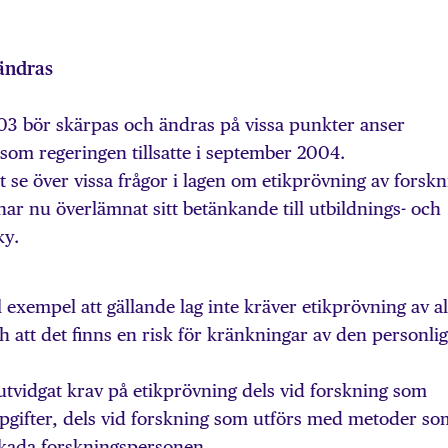
 ändras
03 bör skärpas och ändras på vissa punkter anser
som regeringen tillsatte i september 2004.
t se över vissa frågor i lagen om etikprövning av forskn
r nu överlämnat sitt betänkande till utbildnings- och
ky.
 exempel att gällande lag inte kräver etikprövning av al
h att det finns en risk för kränkningar av den personli
utvidgat krav på etikprövning dels vid forskning som
pgifter, dels vid forskning som utförs med metoder so
skada forskningspersonen.