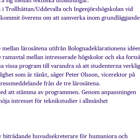
ra sig mellan tekniska utbildningar.
 i Trollhättan/Uddevalla och Ingenjörshögskolan vid
 kommit överens om att samverka inom grundläggande
de mellan lärosätena utifrån Bolognadeklarationens idéer
 ramavtal mellan intresserade högskolor och ska fortsä
 vissa program till varandra så att studenterna verkli
rlighet som är tänkt, säger Peter Olsson, vicerektor på
ressmeddelande från de tre lärosätena.
 med att stämma av programmen. Genom anpassningen
ja intresset för teknikstudier i allmänhet
ny biträdande huvudsekreterare för humaniora och