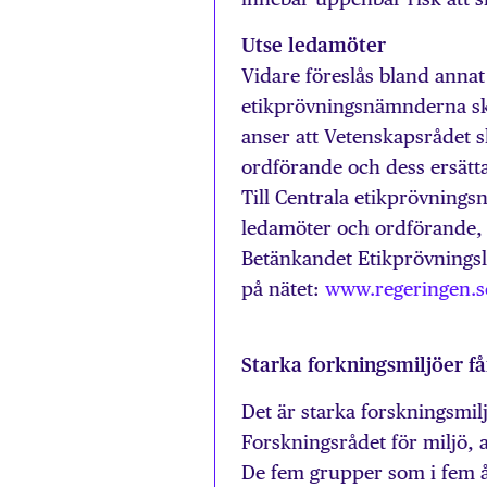
Utse ledamöter
Vidare föreslås bland annat
etikprövningsnämnderna ska
anser att Vetenskapsrådet 
ordförande och dess ersätta
Till Centrala etikprövnings
ledamöter och ordförande, 
Betänkandet Etikprövningsla
på nätet:
www.regeringen.s
Starka forkningsmiljöer f
Det är starka forskningsmil
Forskningsrådet för miljö, 
De fem grupper som i fem å