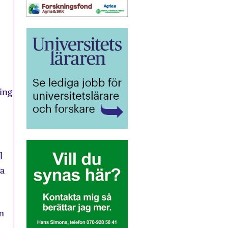
ing
l
ga
m