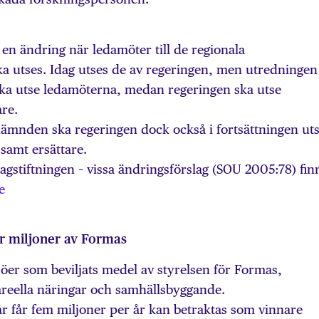
 en ändring när ledamöter till de regionala
 utses. Idag utses de av regeringen, men utredningen
ska utse ledamöterna, medan regeringen ska utse
re.
nämnden ska regeringen dock också i fortsättningen ut
samt ersättare.
gstiftningen – vissa ändringsförslag (SOU 2005:78) fin
e
år miljoner av Formas
jöer som beviljats medel av styrelsen för Formas,
areella näringar och samhällsbyggande.
r får fem miljoner per år kan betraktas som vinnare