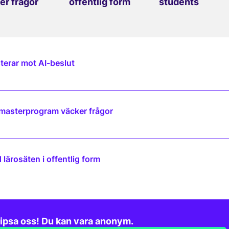
er frågor
offentlig form
students
terar mot AI-beslut
 masterprogram väcker frågor
lärosäten i offentlig form
ipsa oss! Du kan vara anonym.