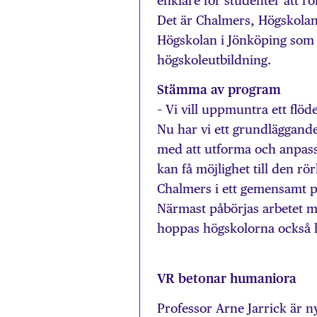
enklare för studenter att rö
Det är Chalmers, Högskolan
Högskolan i Jönköping som
högskoleutbildning.
Stämma av program
– Vi vill uppmuntra ett flö
Nu har vi ett grundläggande
med att utforma och anpassa
kan få möjlighet till den rö
Chalmers i ett gemensamt p
Närmast påbörjas arbetet
hoppas högskolorna också hö
VR betonar humaniora
Professor Arne Jarrick är 