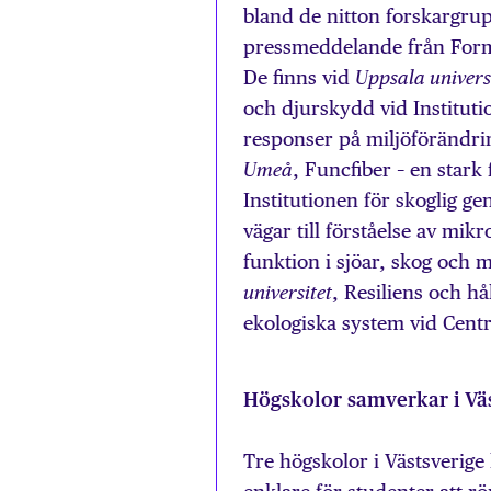
bland de nitton forskargrupp
pressmeddelande från For
De finns vid
Uppsala univers
och djurskydd vid Institut
responser på miljöförändri
, Funcfiber – en stark
Umeå
Institutionen för skoglig ge
vägar till förståelse av mik
funktion i sjöar, skog och 
, Resiliens och h
universitet
ekologiska system vid Cent
Högskolor samverkar i Vä
Tre högskolor i Västsverige