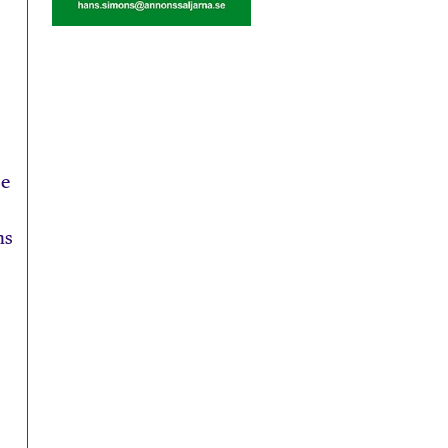
se
ns