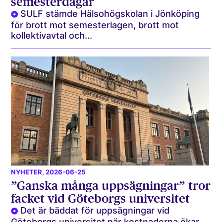
semesterdagar
SULF stämde Hälsohögskolan i Jönköping
för brott mot semesterlagen, brott mot
kollektivavtal och...
NYHETER
, 2026-06-25
”Ganska många uppsägningar” tror
facket vid Göteborgs universitet
Det är bäddat för uppsägningar vid
Göteborgs universitet när kostnaderna ökar