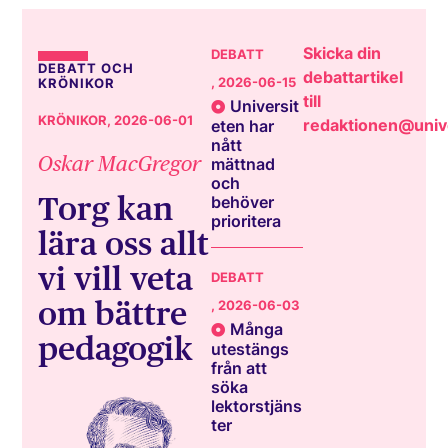
Skicka din
DEBATT
DEBATT OCH
debattartikel
, 2026-06-15
KRÖNIKOR
till
Universit
KRÖNIKOR
, 2026-06-01
redaktionen@unive
eten har
nått
Oskar MacGregor
mättnad
och
Torg kan
behöver
prioritera
lära oss allt
vi vill veta
DEBATT
om bättre
, 2026-06-03
Många
pedagogik
utestängs
från att
söka
lektorstjäns
ter