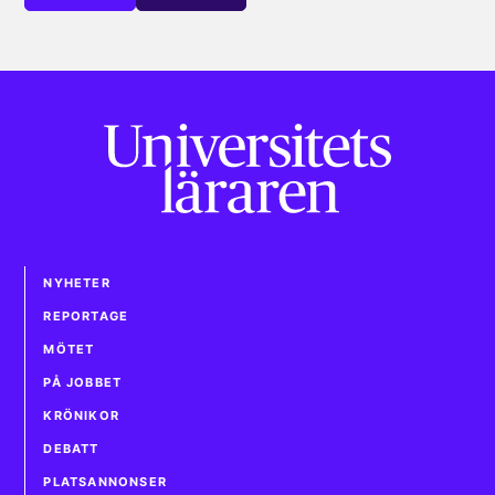
NYHETER
REPORTAGE
MÖTET
PÅ JOBBET
KRÖNIKOR
DEBATT
PLATSANNONSER