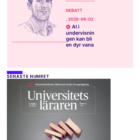
DEBATT
, 2026-06-02
AI i
undervisnin
gen kan bli
en dyr vana
SENASTE NUMRET