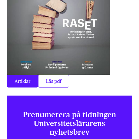
Artiklar
Läs pdf
Prenumerera på tidningen
Universitets­lärarens
nyhetsbrev