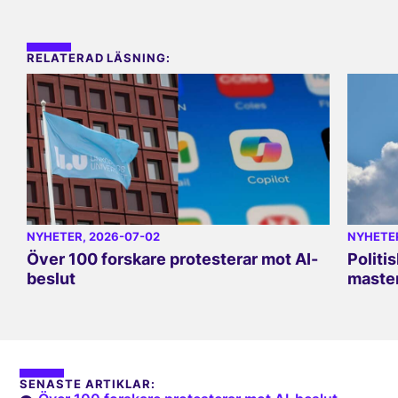
RELATERAD LÄSNING:
NYHETER
, 2026-07-02
NYHETE
Över 100 forskare protesterar mot AI-
Politi
beslut
master
SENASTE ARTIKLAR: