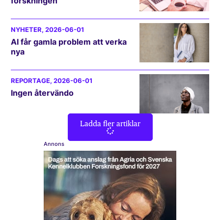
forskningen
NYHETER
, 2026-06-01
AI får gamla problem att verka
nya
REPORTAGE
, 2026-06-01
Ingen återvändo
Ladda fler artiklar
Annons