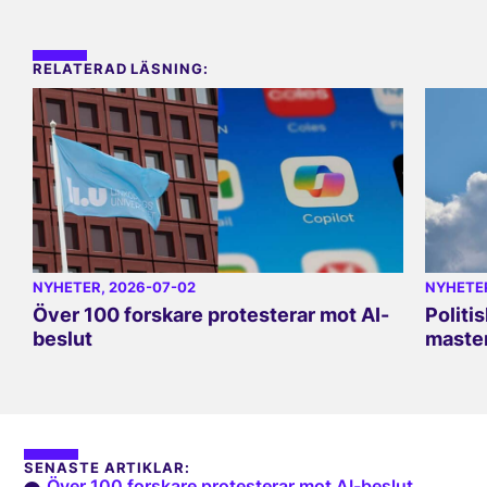
RELATERAD LÄSNING:
NYHETER
, 2026-07-02
NYHETE
Över 100 forskare protesterar mot AI-
Politi
beslut
master
SENASTE ARTIKLAR:
Över 100 forskare protesterar mot AI-beslut