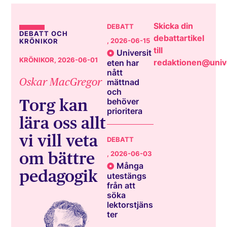
Skicka din
DEBATT
DEBATT OCH
debattartikel
, 2026-06-15
KRÖNIKOR
till
Universit
KRÖNIKOR
, 2026-06-01
redaktionen@unive
eten har
nått
Oskar MacGregor
mättnad
och
Torg kan
behöver
prioritera
lära oss allt
vi vill veta
DEBATT
om bättre
, 2026-06-03
Många
pedagogik
utestängs
från att
söka
lektorstjäns
ter