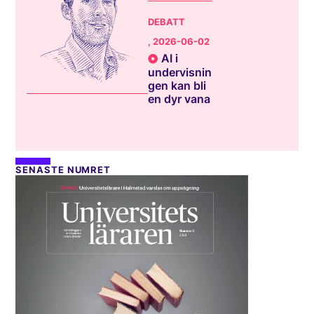
DEBATT
, 2026-06-02
AI i
undervisnin
gen kan bli
en dyr vana
SENASTE NUMRET