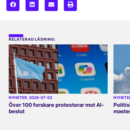
RELATERAD LÄSNING:
NYHETER
, 2026-07-02
NYHETE
Över 100 forskare protesterar mot AI-
Politi
beslut
master