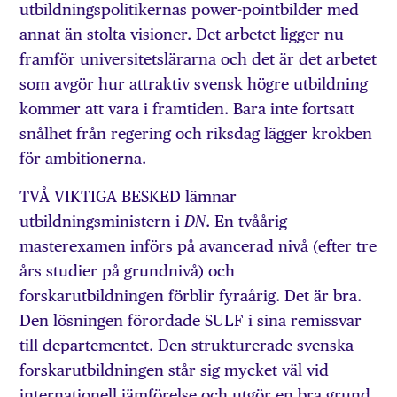
utbildningspolitikernas power-pointbilder med
annat än stolta visioner. Det arbetet ligger nu
framför universitetslärarna och det är det arbetet
som avgör hur attraktiv svensk högre utbildning
kommer att vara i framtiden. Bara inte fortsatt
snålhet från regering och riksdag lägger krokben
för ambitionerna.
TVÅ VIKTIGA BESKED lämnar
utbildningsministern i
. En tvåårig
DN
masterexamen införs på avancerad nivå (efter tre
års studier på grundnivå) och
forskarutbildningen förblir fyraårig. Det är bra.
Den lösningen förordade SULF i sina remissvar
till departementet. Den strukturerade svenska
forskarutbildningen står sig mycket väl vid
internationell jämförelse och utgör en bra grund