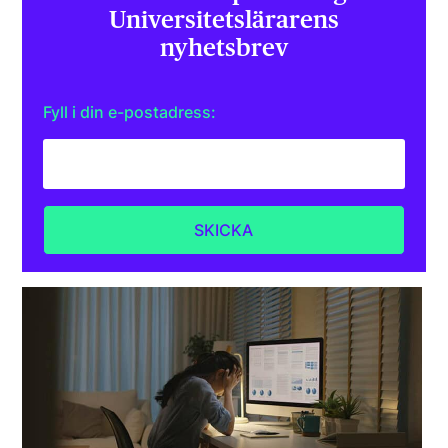
Universitets­lärarens
nyhetsbrev
Fyll i din e-postadress: