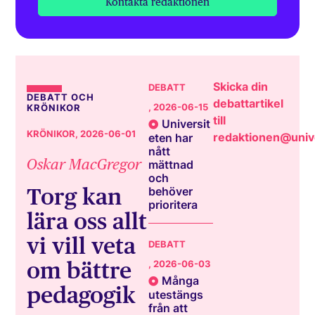
Kontakta redaktionen
Skicka din
DEBATT
DEBATT OCH
debattartikel
, 2026-06-15
KRÖNIKOR
till
Universit
KRÖNIKOR
, 2026-06-01
redaktionen@unive
eten har
nått
Oskar MacGregor
mättnad
och
Torg kan
behöver
prioritera
lära oss allt
vi vill veta
DEBATT
om bättre
, 2026-06-03
Många
pedagogik
utestängs
från att