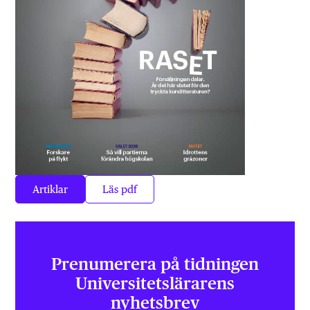
Artiklar
Läs pdf
Prenumerera på tidningen
Universitets­lärarens
nyhetsbrev