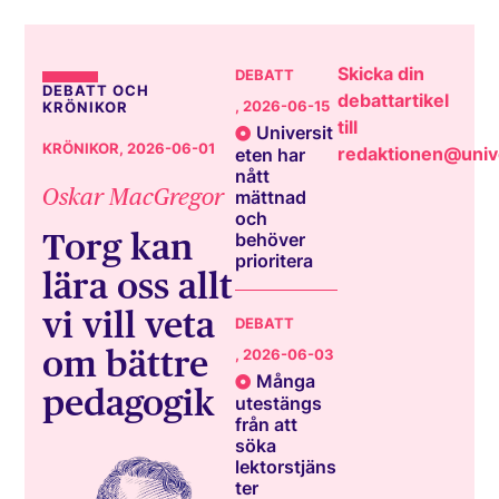
Skicka din
DEBATT
DEBATT OCH
debattartikel
, 2026-06-15
KRÖNIKOR
till
Universit
KRÖNIKOR
, 2026-06-01
redaktionen@unive
eten har
nått
Oskar MacGregor
mättnad
och
Torg kan
behöver
prioritera
lära oss allt
vi vill veta
DEBATT
om bättre
, 2026-06-03
Många
pedagogik
utestängs
från att
söka
lektorstjäns
ter