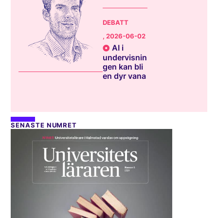
DEBATT
, 2026-06-02
AI i
undervisnin
gen kan bli
en dyr vana
SENASTE NUMRET