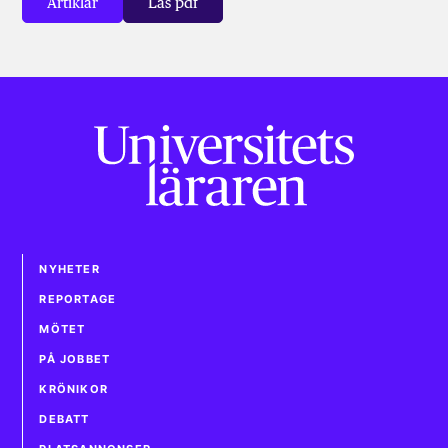
Artiklar
Läs pdf
NYHETER
REPORTAGE
MÖTET
PÅ JOBBET
KRÖNIKOR
DEBATT