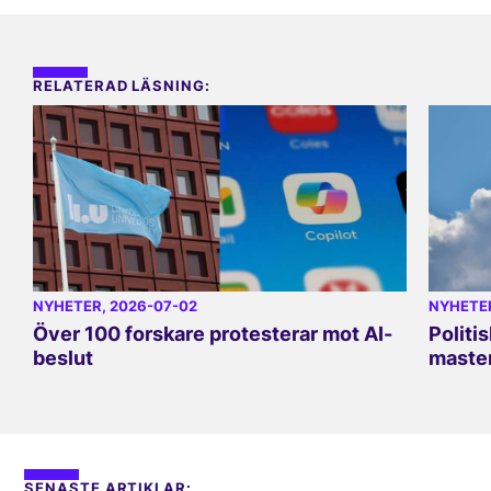
RELATERAD LÄSNING:
NYHETER
, 2026-07-02
NYHETE
Över 100 forskare protesterar mot AI-
Politi
beslut
master
SENASTE ARTIKLAR: