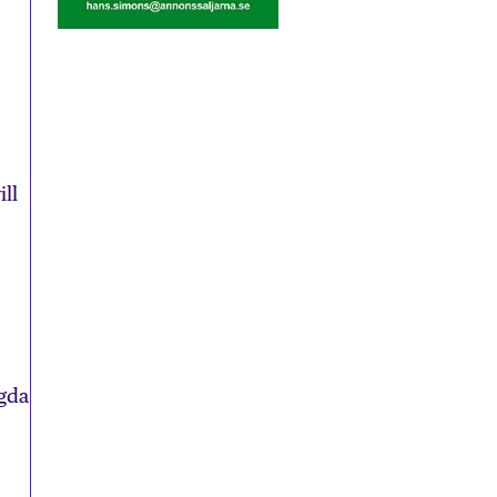
.
ill
agda