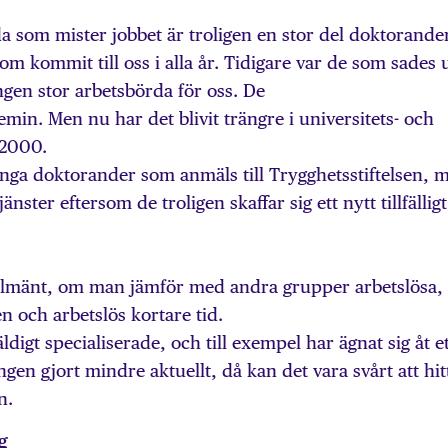
da som mister jobbet är troligen en stor del doktorander
m kommit till oss i alla år. Tidigare var de som sades
gen stor arbetsbörda för oss. De
min. Men nu har det blivit trängre i universitets- och
 2000.
nga doktorander som anmäls till Trygghetsstiftelsen, 
jänster eftersom de troligen skaffar sig ett nytt tillfälligt
llmänt, om man jämför med andra grupper arbetslösa,
 och arbetslös kortare tid.
digt specialiserade, och till exempel har ägnat sig åt e
en gjort mindre aktuellt, då kan det vara svårt att hit
n.
g