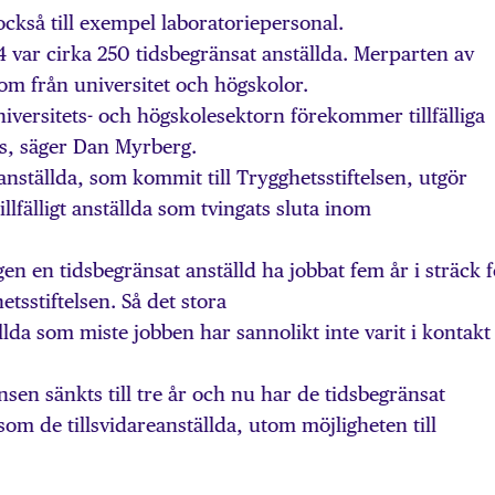
också till exempel laboratoriepersonal.
var cirka 250 tidsbegränsat anställda. Merparten av
om från universitet och högskolor.
versitets- och högskolesektorn förekommer tillfälliga
lls, säger Dan Myrberg.
anställda, som kommit till Trygghetsstiftelsen, utgör
tillfälligt anställda som tvingats sluta inom
en en tidsbegränsat anställd ha jobbat fem år i sträck f
etsstiftelsen. Så det stora
ällda som miste jobben har sannolikt inte varit i kontakt
nsen sänkts till tre år och nu har de tidsbegränsat
m de tillsvidareanställda, utom möjligheten till