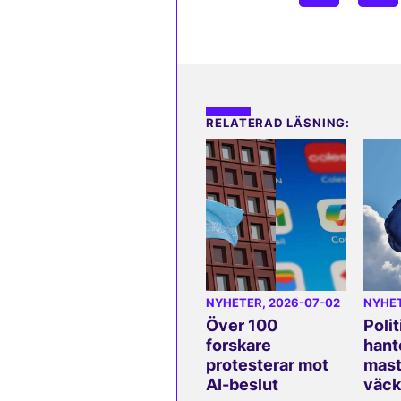
RELATERAD LÄSNING:
NYHETER
, 2026-07-02
NYHE
Över 100
Polit
forskare
hant
protesterar mot
mast
AI-beslut
väck