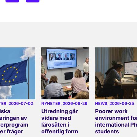
TER
, 2026-07-02
NYHETER
, 2026-06-29
NEWS
, 2026-06-25
iska
Utredning går
Poorer work
eringen av
vidare med
environment fo
erprogram
lärosäten i
international P
er frågor
offentlig form
students