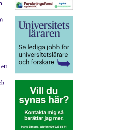
n
om
 ett
ch