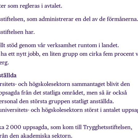
er som regleras i avtalet.
stiftelsen, som administrerar en del av de förmånerna
tiftelsen har.
ellt stöd genom vår verksamhet runtom i landet.
l ha ett nytt jobb, en liten grupp om cirka fem procent v
erg.
ställda
rsitets- och högskolesektorn sammantaget blivit den
ppsagda från det statliga området, men så är också
rsonal den största gruppen statligt anställda.
r universitets- och högskolesektorn störst i antalet upps
rka 2 000 uppsagda, som kom till Trygghetsstiftelsen,
 från den akademiska sektorn.