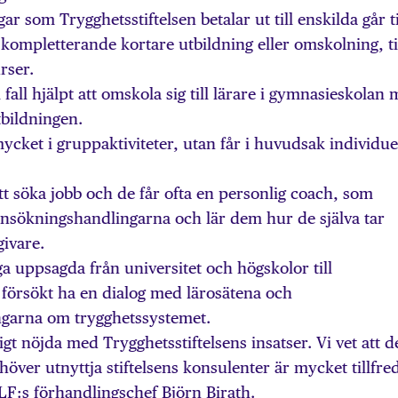
r som Trygghetsstiftelsen betalar ut till enskilda går ti
 kompletterande kortare utbildning eller omskolning, ti
rser.
 fall hjälpt att omskola sig till lärare i gymnasieskolan
tbildningen.
ycket i gruppaktiviteter, utan får i huvudsak individue
 att söka jobb och de får ofta en personlig coach, som
 ansökningshandlingarna och lär dem hur de själva tar
ivare.
uppsagda från universitet och högskolor till
 försökt ha en dialog med lärosätena och
ngarna om trygghetssystemet.
igt nöjda med Trygghetsstiftelsens insatser. Vi vet att d
er utnyttja stiftelsens konsulenter är mycket tillfre
LF:s förhandlingschef Björn Birath.