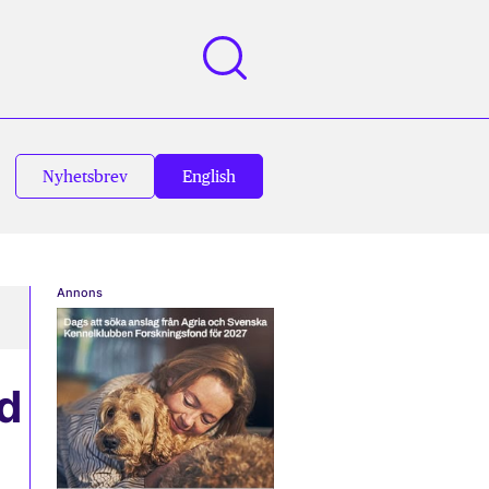
Nyhetsbrev
English
Annons
id