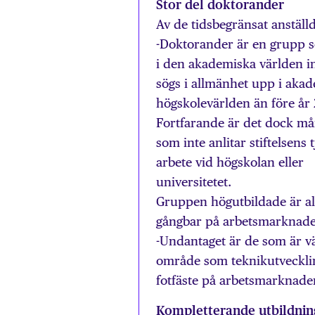
Stor del doktorander
Av de tidsbegränsat anställ
-Doktorander är en grupp so
i den akademiska världen in
sögs i allmänhet upp i akade
högskolevärlden än före år
Fortfarande är det dock må
som inte anlitar stiftelsens t
arbete vid högskolan eller
universitetet.
Gruppen högutbildade är a
gångbar på arbetsmarknaden
-Undantaget är de som är väl
område som teknikutveckling
fotfäste på arbetsmarknade
Kompletterande utbildnin