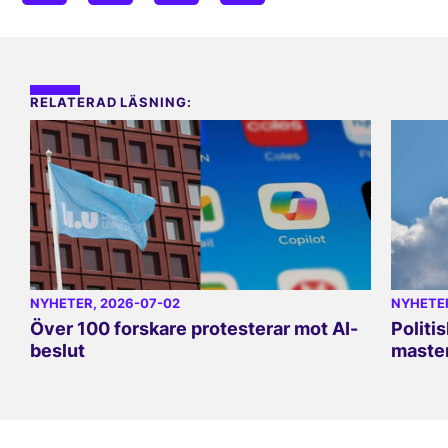
RELATERAD LÄSNING:
NYHETER
, 2026-07-02
NYHETE
Över 100 forskare protesterar mot AI-
Politi
beslut
master