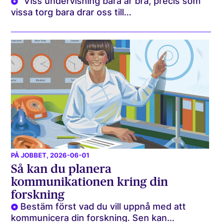
"Viss undervisning bara är bra, precis som
vissa torg bara drar oss till...
PÅ JOBBET
, 2026-06-01
Så kan du planera
kommunikationen kring din
forskning
Bestäm först vad du vill uppnå med att
kommunicera din forskning. Sen kan...