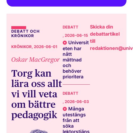
Skicka din
DEBATT
DEBATT OCH
debattartikel
, 2026-06-15
KRÖNIKOR
till
Universit
KRÖNIKOR
, 2026-06-01
redaktionen@unive
eten har
nått
Oskar MacGregor
mättnad
och
Torg kan
behöver
prioritera
lära oss allt
vi vill veta
DEBATT
om bättre
, 2026-06-03
Många
pedagogik
utestängs
från att
söka
lektorstjäns