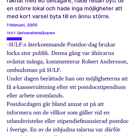
räknat med 80 deltagare, hade redan bytt till
en större lokal och hade inga möjligheter att
med kort varsel byta till en ännu större.
1 februari, 2005
Universitetsläraren
–SULF:s återkommande Postdoc-dag brukar
locka stor publik. Denna gång var åhörarna
oväntat många, kommenterar Robert Andersson,
ombudsman på SULF.
Under dagen berättade han om möjligheterna att
få a-kasseersättning efter ett postdocstipendium
eller arbete utomlands.
Postdocdagen går bland annat ut på att
informera om de villkor som gäller vid en
utlandsvistelse eller stipendiefinansierad postdoc
i Sverige. En av de inbjudna talarna var därför