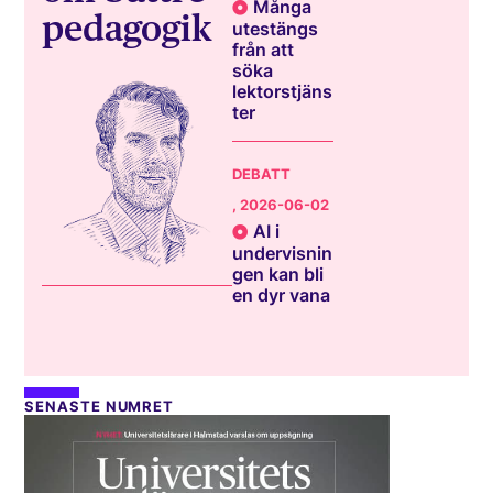
Många
pedagogik
utestängs
från att
söka
lektorstjäns
ter
DEBATT
, 2026-06-02
AI i
undervisnin
gen kan bli
en dyr vana
SENASTE NUMRET