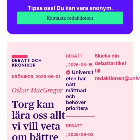
Tipsa oss! Du kan vara anonym.
Kontakta redaktionen
Skicka din
DEBATT
DEBATT OCH
debattartikel
, 2026-06-15
KRÖNIKOR
till
Universit
KRÖNIKOR
, 2026-06-01
redaktionen@unive
eten har
nått
Oskar MacGregor
mättnad
och
Torg kan
behöver
prioritera
lära oss allt
vi vill veta
DEBATT
om bättre
, 2026-06-03