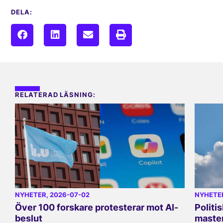
DELA:
RELATERAD LÄSNING:
NYHETER
, 2026-07-02
NYHETE
Över 100 forskare protesterar mot AI-
Politi
beslut
master