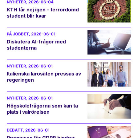
NYHETER
, 2026-06-04
KTH får nej igen – terrordömd
student blir kvar
PÅ JOBBET
, 2026-06-01
Diskutera AI-frågor med
studenterna
NYHETER
, 2026-06-01
Italienska lärosäten pressas av
regeringen
NYHETER
, 2026-06-01
Högskolefrågorna som kan ta
plats i valrörelsen
DEBATT
, 2026-06-01
Processen för GDPR hindrar