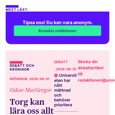
MEST LÄST:
Tipsa oss! Du kan vara anonym.
Kontakta redaktionen
Skicka din
DEBATT
DEBATT OCH
debattartikel
, 2026-06-15
KRÖNIKOR
till
Universit
KRÖNIKOR
, 2026-06-01
redaktionen@unive
eten har
nått
Oskar MacGregor
mättnad
och
Torg kan
behöver
prioritera
lära oss allt