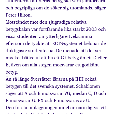
studenterna att deras betyg ska vara jämförbara
och begripliga om de söker sig utomlands, säger
Peter Hilton.
Motståndet mot den sjugradiga relativa
betygskalan var fortfarande lika starkt 2003 och
vissa studenter var ytterligare tveksamma
eftersom de tyckte att ECTS-systemet belönar de
duktigaste studenterna. De menade att det ser
mycket bättre ut att ha ett G i betyg än ett D eller
E, även om alla stegen motsvarar ett godkänt
betyg.
Än så länge översätter lärarna på IHH också
betygen till det svenska systemet. Schablonen
säger att A och B motsvarar VG, medan C, D och
E motsvarar G. FX och F motsvaras av U.
Den första omläggningen innebar naturligtvis ett