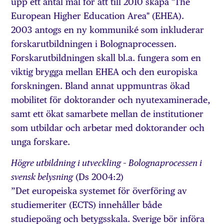
upp ett antal mål för att till 2010 skapa "The
European Higher Education Area" (EHEA).
2003 antogs en ny kommuniké som inkluderar
forskarutbildningen i Bolognaprocessen.
Forskarutbildningen skall bl.a. fungera som en
viktig brygga mellan EHEA och den europiska
forskningen. Bland annat uppmuntras ökad
mobilitet för doktorander och nyutexaminerade,
samt ett ökat samarbete mellan de institutioner
som utbildar och arbetar med doktorander och
unga forskare.
Högre utbildning i utveckling – Bolognaprocessen i
(Ds 2004:2)
svensk belysning
”Det europeiska systemet för överföring av
studiemeriter (ECTS) innehåller både
studiepoäng och betygsskala. Sverige bör införa