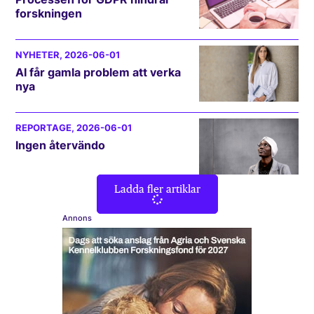
forskningen
NYHETER
, 2026-06-01
AI får gamla problem att verka
nya
REPORTAGE
, 2026-06-01
Ingen återvändo
Ladda fler artiklar
Annons