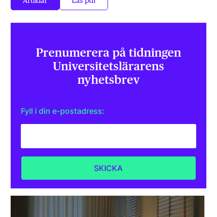
Artiklar
Läs pdf
Prenumerera på tidningen
Universitets­lärarens
nyhetsbrev
Fyll i din e-postadress: