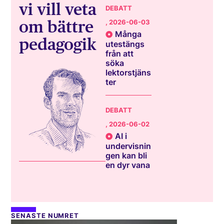
vi vill veta
DEBATT
om bättre
, 2026-06-03
Många
pedagogik
utestängs
från att
söka
lektorstjäns
ter
DEBATT
, 2026-06-02
AI i
undervisnin
gen kan bli
en dyr vana
SENASTE NUMRET