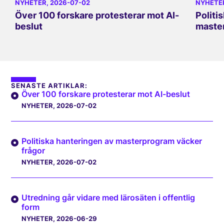
NYHETER
, 2026-07-02
NYHETE
Över 100 forskare protesterar mot AI-
Politi
beslut
master
SENASTE ARTIKLAR:
Över 100 forskare protesterar mot AI-beslut
NYHETER
, 2026-07-02
Politiska hanteringen av masterprogram väcker
frågor
NYHETER
, 2026-07-02
Utredning går vidare med lärosäten i offentlig
form
NYHETER
, 2026-06-29