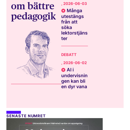
om bättre
, 2026-06-03
Många
pedagogik
utestängs
från att
söka
lektorstjäns
ter
DEBATT
, 2026-06-02
AI i
undervisnin
gen kan bli
en dyr vana
SENASTE NUMRET