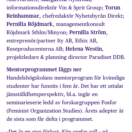
informationsdirektör Vin & Sprit Group;
Torun
Reinhammar
, chefredaktör Nyhetsbyrån Direkt;
Pernilla Röjdmark
, managementkonsult
Röjdmark Sthlm/Minyon;
Pernilla Ström
,
entreprenör/partner Ity AB, Ethix AB,
Reseproducenterna AB;
Helena Westin
,
projektledare & planning director Paradiset DDB.
Mentorprogrammet läggs ner
Handelshögskolans mentorprogram för kvinnliga
studenter har funnits i fem år. Det har ett uttalat
jämställdhetsperspektiv, bl.a. ingår en
seminarieserie ledd av forskargruppen Fosfor
(Feminist Organization Studies). Årets adepter är
de sista som får delta i programmet.
–Det är en stor förlust. Kön spelar roll – på