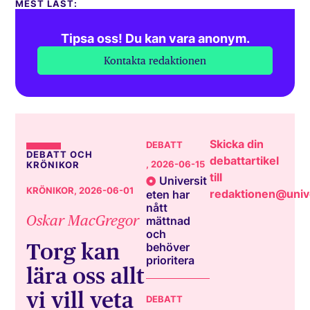
MEST LÄST:
Tipsa oss! Du kan vara anonym.
Kontakta redaktionen
Skicka din
DEBATT
DEBATT OCH
debattartikel
, 2026-06-15
KRÖNIKOR
till
Universit
KRÖNIKOR
, 2026-06-01
redaktionen@unive
eten har
nått
Oskar MacGregor
mättnad
och
Torg kan
behöver
prioritera
lära oss allt
vi vill veta
DEBATT