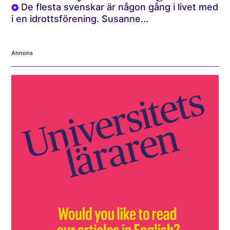
De flesta svenskar är någon gång i livet med
i en idrottsförening. Susanne...
Annons