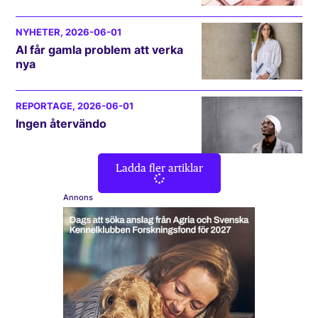
NYHETER
, 2026-06-01
AI får gamla problem att verka
nya
REPORTAGE
, 2026-06-01
Ingen återvändo
Ladda fler artiklar
Annons