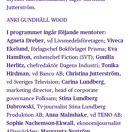
Jutterström.
ANKI GUNDHÄLL WOOD
I programmet ingår följande mentorer:
Agneta Dreber
, vd Livsmedelsföretagen;
Viveca
Ekelund
, förlagschef Bokförlaget Prisma;
Eva
Hamilton
, enhetschef Fiction (SVT);
Gunilla
Herlitz,
chefredaktör Dagens Industri;
Tonika
Hirdman
, vd Banco AB;
Christina
Jutterström,
vd Sveriges Television;
Carina Lundberg
,
marketing director, head of corporate
governance Folksam;
Stina Lundberg
Dabrowski
, Tv-journalist Stina Lundberg
Produktion AB;
Anna Malmhake
, vd TEMO AB;
Sophie Nachemson-Ekwall
, ekonomijournalist
Afärsvärlden;
Margareta Nyström,