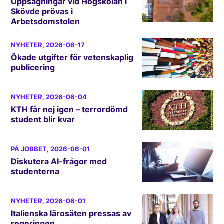
Uppsägningar vid Högskolan i
Skövde prövas i
Arbetsdomstolen
NYHETER
, 2026-06-17
Ökade utgifter för vetenskaplig
publicering
NYHETER
, 2026-06-04
KTH får nej igen – terrordömd
student blir kvar
PÅ JOBBET
, 2026-06-01
Diskutera AI-frågor med
studenterna
NYHETER
, 2026-06-01
Italienska lärosäten pressas av
regeringen