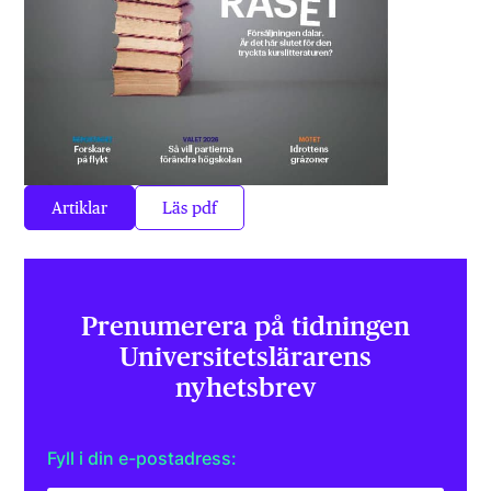
Artiklar
Läs pdf
Prenumerera på tidningen
Universitets­lärarens
nyhetsbrev
Fyll i din e-postadress: