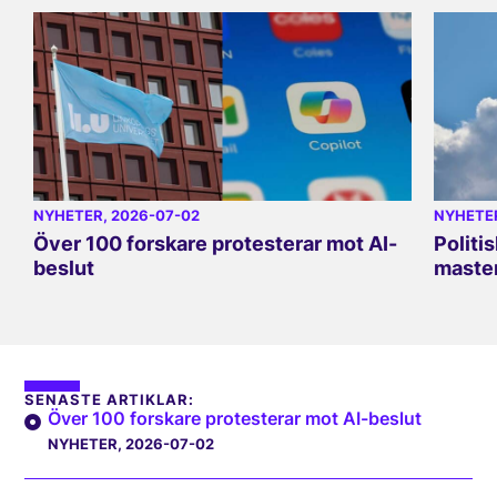
NYHETER
, 2026-07-02
NYHETE
Över 100 forskare protesterar mot AI-
Politi
beslut
master
SENASTE ARTIKLAR:
Över 100 forskare protesterar mot AI-beslut
NYHETER
, 2026-07-02