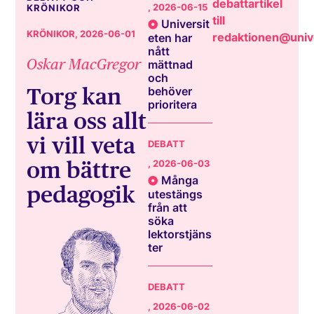
debattartikel
, 2026-06-15
KRÖNIKOR
till
Universit
KRÖNIKOR
, 2026-06-01
redaktionen@unive
eten har
nått
Oskar MacGregor
mättnad
och
Torg kan
behöver
prioritera
lära oss allt
vi vill veta
DEBATT
om bättre
, 2026-06-03
Många
pedagogik
utestängs
från att
söka
lektorstjäns
ter
DEBATT
, 2026-06-02