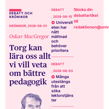
Skicka din
DEBATT
DEBATT OCH
debattartikel
, 2026-06-15
KRÖNIKOR
till
Universit
KRÖNIKOR
, 2026-06-01
redaktionen@unive
eten har
nått
Oskar MacGregor
mättnad
och
Torg kan
behöver
prioritera
lära oss allt
vi vill veta
DEBATT
om bättre
, 2026-06-03
Många
pedagogik
utestängs
från att
söka
lektorstjäns
ter