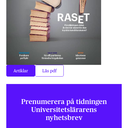
Artiklar
Läs pdf
Prenumerera på tidningen
Universitets­lärarens
nyhetsbrev