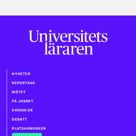
NYHETER
REPORTAGE
MÖTET
PÅ JOBBET
KRÖNIKOR
DEBATT
PLATSANNONSER