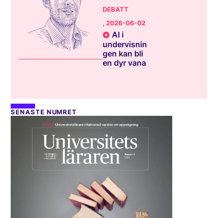
DEBATT
, 2026-06-02
AI i
undervisnin
gen kan bli
en dyr vana
SENASTE NUMRET