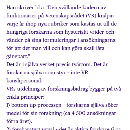
Han skriver bl a ”Den svällande kadern av
funktionärer på Vetenskapsrådet (VR) knåpar
varje år ihop nya rubriker som kastas ut till de
hungriga forskarna som hysteriskt vrider och
vänder på sina formuleringar i ansökningarna
för att det man vill och kan göra skall låta
gångbart.”
Det är i själva verket precis tvärtom. Det är
forskarna själva som styr – inte VR
kanslipersonal.
VRs utdelning av forskningsbidrag bygger på två
enkla principer:
1) bottom-up processen – forskarna själva söker
medel för sin forskning (ca 4 500 ansökningar
förra året).
2) forskarstyrt urval – det är aktiva forskare (i ca