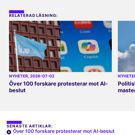
RELATERAD LÄSNING:
NYHETER
, 2026-07-02
NYHETE
Över 100 forskare protesterar mot AI-
Politi
beslut
master
SENASTE ARTIKLAR:
Över 100 forskare protesterar mot AI-beslut