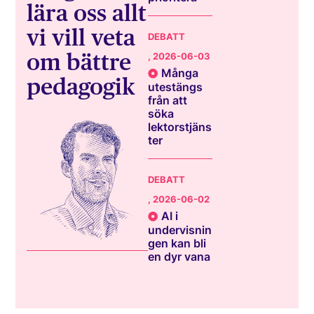
lära oss allt
vi vill veta
DEBATT
om bättre
, 2026-06-03
Många
pedagogik
utestängs
från att
söka
lektorstjäns
ter
DEBATT
, 2026-06-02
AI i
undervisnin
gen kan bli
en dyr vana