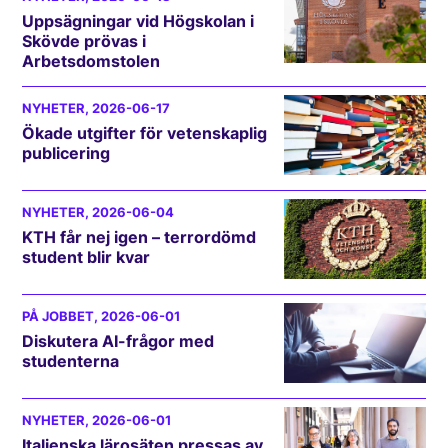
Uppsägningar vid Högskolan i
Skövde prövas i
Arbetsdomstolen
NYHETER
, 2026-06-17
Ökade utgifter för vetenskaplig
publicering
NYHETER
, 2026-06-04
KTH får nej igen – terrordömd
student blir kvar
PÅ JOBBET
, 2026-06-01
Diskutera AI-frågor med
studenterna
NYHETER
, 2026-06-01
Italienska lärosäten pressas av