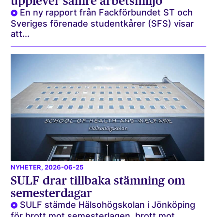
upplever sämre arbetsmiljö
En ny rapport från Fackförbundet ST och
Sveriges förenade studentkårer (SFS) visar
att...
NYHETER
, 2026-06-25
SULF drar tillbaka stämning om
semesterdagar
SULF stämde Hälsohögskolan i Jönköping
för brott mot semesterlagen, brott mot