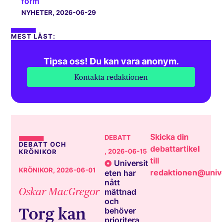
form
NYHETER
, 2026-06-29
MEST LÄST:
Tipsa oss! Du kan vara anonym.
Kontakta redaktionen
Skicka din
DEBATT
DEBATT OCH
debattartikel
, 2026-06-15
KRÖNIKOR
till
Universit
KRÖNIKOR
, 2026-06-01
redaktionen@unive
eten har
nått
Oskar MacGregor
mättnad
och
Torg kan
behöver
prioritera