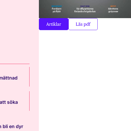
Artiklar
Läs pdf
 mättnad
att söka
 bli en dyr