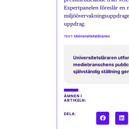
Expertpanelen föreslår en 
miljöövervakningsuppdraget
uppdrag.
Universitetsläraren
Universitetsläraren utfor
mediebranschens publicit
självständig ställning g
ÄMNEN I
ARTIKELN:
DELA: