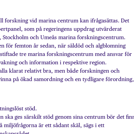
till forskning vid marina centrum kan ifrågasättas. Det
ertpanel, som på regeringens uppdrag utvärderat
, Stockholm och Umeås marina forskningscentrum.
en för femton år sedan, när säldöd och algblomning
nstiftade tre marina forskningscentrum med ansvar för
akning och information i respektive region.
lla klarat relativt bra, men både forskningen och
vinna på ökad samordning och en tydligare förordning,
tningslöst stöd.
 ska ges särskilt stöd genom sina centrum bör det fin
å miljöfrågorna är ett sådant skäl, sägs i ett
nskapsrådet.