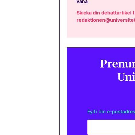
vana
Skicka din debattartikel ti
redaktionen@universitet
Prenum
Uni
Fyll i din e-postadre