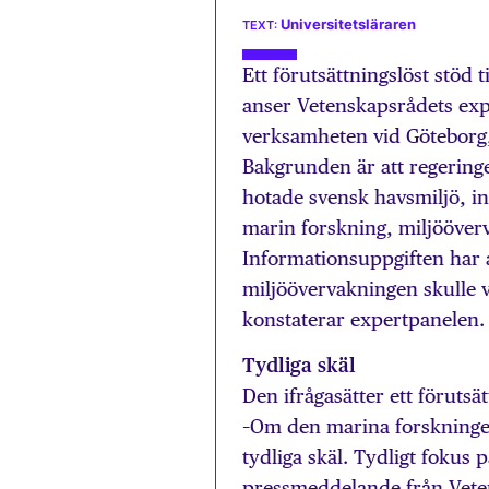
Universitetsläraren
Ett förutsättningslöst stöd 
anser Vetenskapsrådets exp
verksamheten vid Göteborg
Bakgrunden är att regering
hotade svensk havsmiljö, i
marin forskning, miljööverv
Informationsuppgiften har a
miljöövervakningen skulle 
konstaterar expertpanelen.
Tydliga skäl
Den ifrågasätter ett förutsät
–Om den marina forskningen
tydliga skäl. Tydligt fokus p
pressmeddelande från Vete