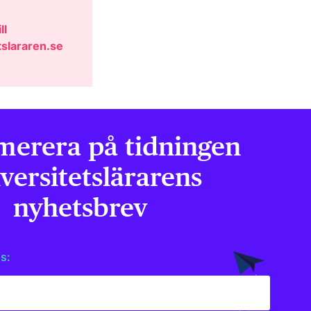
ll
slararen.se
erera på tidningen
versitets­lärarens
nyhetsbrev
ss: