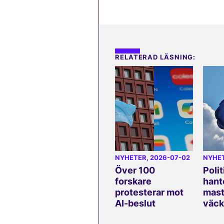
RELATERAD LÄSNING:
NYHETER
, 2026-07-02
NYHE
Över 100
Polit
forskare
hant
protesterar mot
mast
AI-beslut
väck