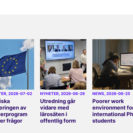
TER
, 2026-07-02
NYHETER
, 2026-06-29
NEWS
, 2026-06-25
iska
Utredning går
Poorer work
eringen av
vidare med
environment fo
erprogram
lärosäten i
international P
er frågor
offentlig form
students