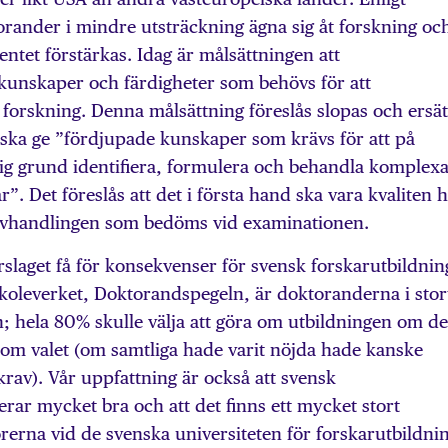
rander i mindre utsträckning ägna sig åt forskning oc
entet förstärkas. Idag är målsättningen att
 kunskaper och färdigheter som behövs för att
 forskning. Denna målsättning föreslås slopas och ersät
 ska ge ”fördjupade kunskaper som krävs för att på
lig grund identifiera, formulera och behandla komplex
”. Det föreslås att det i första hand ska vara kvaliten 
 avhandlingen som bedöms vid examinationen.
rslaget få för konsekvenser för svensk forskarutbildnin
skoleverket, Doktorandspegeln, är doktoranderna i stor
; hela 80% skulle välja att göra om utbildningen om de
a om valet (om samtliga hade varit nöjda hade kanske
a krav). Vår uppfattning är också att svensk
erar mycket bra och att det finns ett mycket stort
erna vid de svenska universiteten för forskarutbildnin