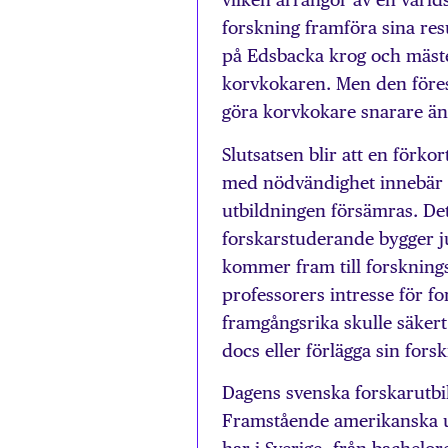
forskning framföra sina res
på Edsbacka krog och mäste
korvkokaren. Men den föresl
göra korvkokare snarare ä
Slutsatsen blir att en förk
med nödvändighet innebär a
utbildningen försämras. D
forskarstuderande bygger ju
kommer fram till forskning
professorers intresse för f
framgångsrika skulle säkert 
docs eller förlägga sin forsk
Dagens svenska forskarutbi
Framstående amerikanska un