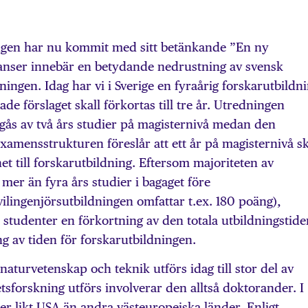
ngen har nu kommit med sitt betänkande ”En ny
anser innebär en betydande nedrustning av svensk
ingen. Idag har vi i Sverige en fyraårig forskarutbildn
de förslaget skall förkortas till tre år. Utredningen
regås av två års studier på magisternivå medan den
xamensstrukturen föreslår att ett år på magisternivå sk
ghet till forskarutbildning. Eftersom majoriteten av
mer än fyra års studier i bagaget före
vilingenjörsutbildningen omfattar t.ex. 180 poäng),
 studenter en förkortning av den totala utbildningstide
ing av tiden för forskarutbildningen.
aturvetenskap och teknik utförs idag till stor del av
sforskning utförs involverar den alltså doktorander. I
er likt USA än andra västeuropeiska länder. Enligt