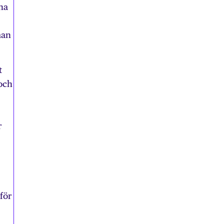
na
man
t
 och
r
mför