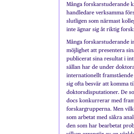
Många forskarstuderande kan
handledare verksamma förs
slutligen som närmast koll
inte ägnar sig åt riktig for
Många forskarstuderande in
möjlighet att presentera sin
publicerat sina resultat i in
sällan har de under doktora
internationellt framståend
sig ofta besvär att komma ti
doktorsdisputationer. De so
docs konkurrerar med framgå
forskargrupperna. Men vilke
som arbetat med säkra analog
den som har bearbetat prob
vilken arrangör av en värl