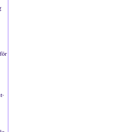
g
för
t-