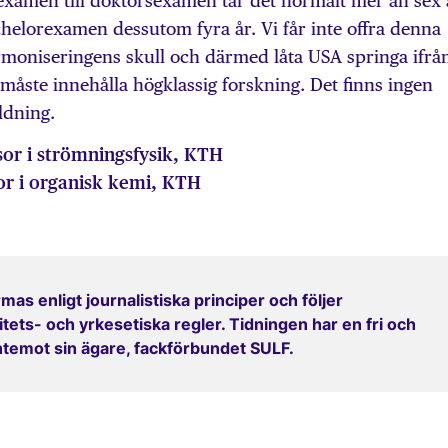
rexamen till doktorsexamen tar det normalt mer än sex 
achelorexamen dessutom fyra år. Vi får inte offra denna
rmoniseringens skull och därmed låta USA springa ifrå
e måste innehålla högklassig forskning. Det finns ingen
ldning.
sor i strömningsfysik, KTH
or i organisk kemi, KTH
mas enligt journalistiska principer och följer
ets- och yrkesetiska regler. Tidningen har en fri och
entemot sin ägare, fackförbundet SULF.