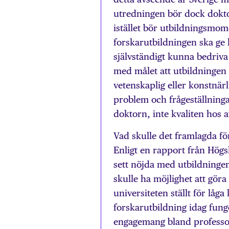
utredningen bör dock dokto
istället bör utbildningsmom
forskarutbildningen ska ge
självständigt kunna bedriva
med målet att utbildningen
vetenskaplig eller konstnär
problem och frågeställningar
doktorn, inte kvaliten hos
Vad skulle det framlagda fö
Enligt en rapport från Hög
sett nöjda med utbildningen
skulle ha möjlighet att gör
universiteten ställt för låg
forskarutbildning idag fung
engagemang bland professor