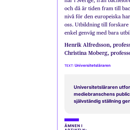
har i Sverige, från bachelo
och då är tiden fram till b
nivå för den europeiska ha
oss. Utbildning till forskar
enkel genväg med bara utbi
Henrik Alfredsson, profes
Christina Moberg, profess
Universitetsläraren
Universitetsläraren utfor
mediebranschens publicit
självständig ställning g
ÄMNEN I