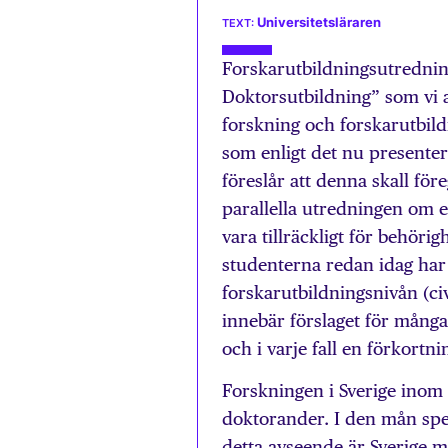
Universitetsläraren
Forskarutbildningsutredni
Doktorsutbildning” som vi 
forskning och forskarutbildn
som enligt det nu presentera
föreslår att denna skall fö
parallella utredningen om e
vara tillräckligt för behöri
studenterna redan idag har 
forskarutbildningsnivån (ci
innebär förslaget för många
och i varje fall en förkortn
Forskningen i Sverige inom n
doktorander. I den mån spet
detta avseende är Sverige m