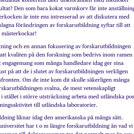
ultat? Den som bara kokat varmkorv får inte anställnin
rkocken är inte ens intresserad av att diskutera med
agna förändringen av forskarutbildning syftar till att
n mästerkockar!
ortning och en annan fokusering av forskarutbildningen
tt kvaliten på den forskning som bedrivs inom ramen 
et engagemang som många handledare idag ger sina
st på att de i slutet av forskarutbildningen verkligen
sfronten. Om de inte kom dit skulle säkerligen många
orskarutbildningen svalna, de mest vetenskapligt
i stället i större utsträckning arbeta med utländska pos
ningsaktivitet till utländska laboratorier.
ldning liknar idag den amerikanska på många sätt.
iversitet har t o m längre forskarutbildning än vad vi