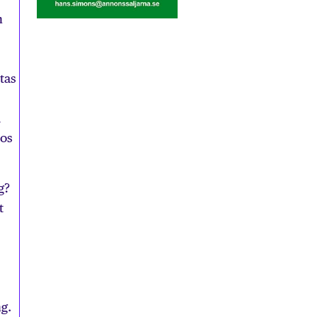
h
tas
a
hos
g?
t
g.