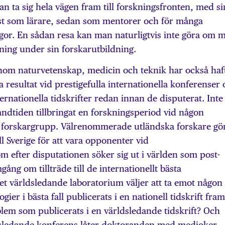
 ta sig hela vägen fram till forskningsfronten, med si
t som lärare, sedan som mentorer och för många
egor. En sådan resa kan man naturligtvis inte göra om 
skning under sin forskarutbildning.
om naturvetenskap, medicin och teknik har också haf
a resultat vid prestigefulla internationella konferenser
ternationella tidskrifter redan innan de disputerat. Inte
ndtiden tillbringat en forskningsperiod vid någon
e forskargrupp. Välrenommerade utländska forskare gö
ll Sverige för att vara opponenter vid
m efter disputationen söker sig ut i världen som post-
ng om tillträde till de internationellt bästa
t världsledande laboratorium väljer att ta emot någon
ier i bästa fall publicerats i en nationell tidskrift fra
lem som publicerats i en världsledande tidskrift? Och
dsledande konferens låter doktoranden med medioker