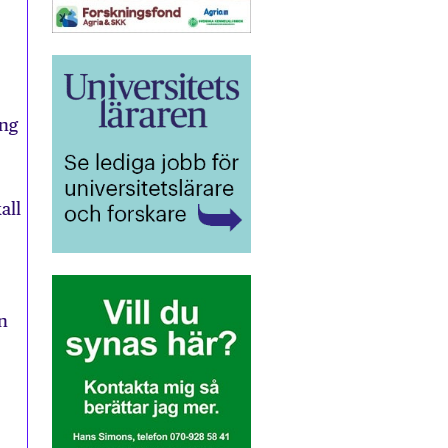
ing
all
n