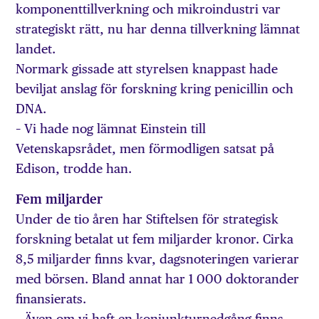
komponenttillverkning och mikroindustri var
strategiskt rätt, nu har denna tillverkning lämnat
landet.
Normark gissade att styrelsen knappast hade
beviljat anslag för forskning kring penicillin och
DNA.
– Vi hade nog lämnat Einstein till
Vetenskapsrådet, men förmodligen satsat på
Edison, trodde han.
Fem miljarder
Under de tio åren har Stiftelsen för strategisk
forskning betalat ut fem miljarder kronor. Cirka
8,5 miljarder finns kvar, dagsnoteringen varierar
med börsen. Bland annat har 1 000 doktorander
finansierats.
– Även om vi haft en konjunkturnedgång finns