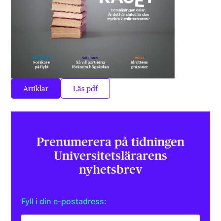
Artiklar
Läs pdf
Prenumerera på tidningen
Universitets­lärarens
nyhetsbrev
Fyll i din e-postadress: