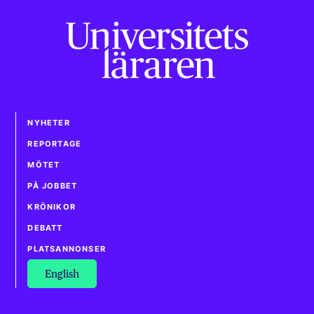
NYHETER
REPORTAGE
MÖTET
PÅ JOBBET
KRÖNIKOR
DEBATT
PLATSANNONSER
English