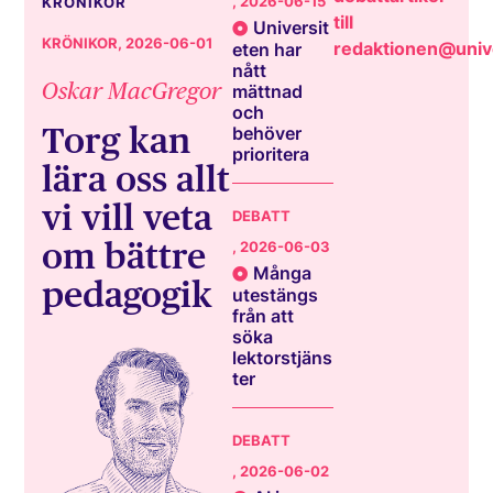
, 2026-06-15
KRÖNIKOR
till
Universit
KRÖNIKOR
, 2026-06-01
redaktionen@unive
eten har
nått
Oskar MacGregor
mättnad
och
Torg kan
behöver
prioritera
lära oss allt
vi vill veta
DEBATT
om bättre
, 2026-06-03
Många
pedagogik
utestängs
från att
söka
lektorstjäns
ter
DEBATT
, 2026-06-02