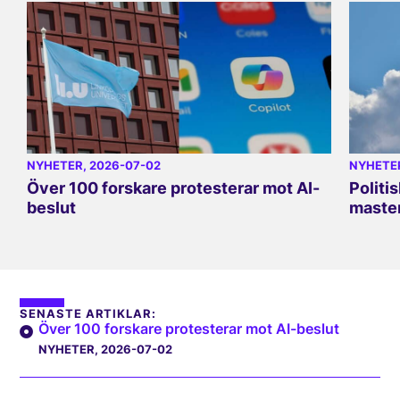
NYHETER
, 2026-07-02
NYHETE
Över 100 forskare protesterar mot AI-
Politi
beslut
master
SENASTE ARTIKLAR:
Över 100 forskare protesterar mot AI-beslut
NYHETER
, 2026-07-02