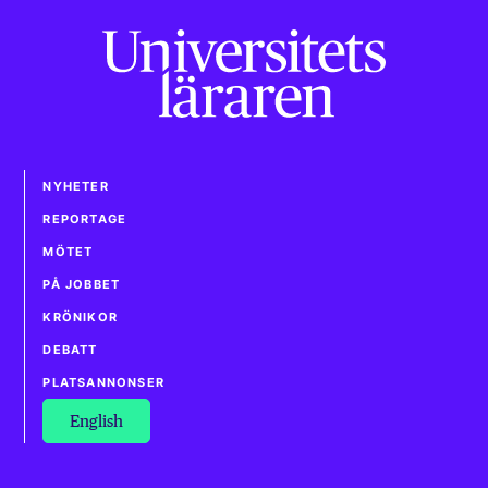
NYHETER
REPORTAGE
MÖTET
PÅ JOBBET
KRÖNIKOR
DEBATT
PLATSANNONSER
English