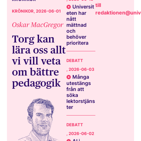
till
Universit
KRÖNIKOR
, 2026-06-01
redaktionen@unive
eten har
nått
Oskar MacGregor
mättnad
och
Torg kan
behöver
prioritera
lära oss allt
vi vill veta
DEBATT
om bättre
, 2026-06-03
Många
pedagogik
utestängs
från att
söka
lektorstjäns
ter
DEBATT
, 2026-06-02
AI i