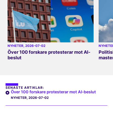
NYHETER
, 2026-07-02
NYHETE
Över 100 forskare protesterar mot AI-
Politi
beslut
master
SENASTE ARTIKLAR:
Över 100 forskare protesterar mot AI-beslut
NYHETER
, 2026-07-02