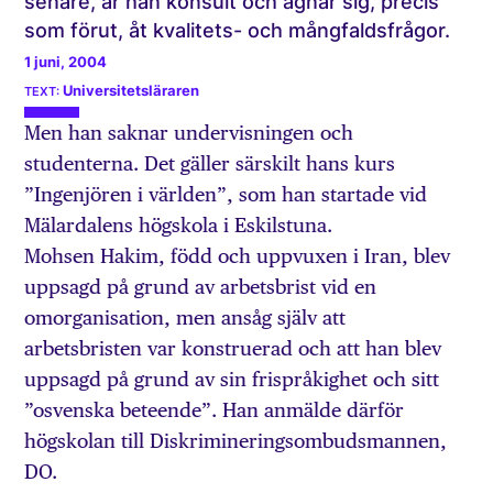
senare, är han konsult och ägnar sig, precis
som förut, åt kvalitets- och mångfaldsfrågor.
1 juni, 2004
Universitetsläraren
Men han saknar undervisningen och
studenterna. Det gäller särskilt hans kurs
”Ingenjören i världen”, som han startade vid
Mälardalens högskola i Eskilstuna.
Mohsen Hakim, född och uppvuxen i Iran, blev
uppsagd på grund av arbetsbrist vid en
omorganisation, men ansåg själv att
arbetsbristen var konstruerad och att han blev
uppsagd på grund av sin frispråkighet och sitt
”osvenska beteende”. Han anmälde därför
högskolan till Diskrimineringsombudsmannen,
DO.