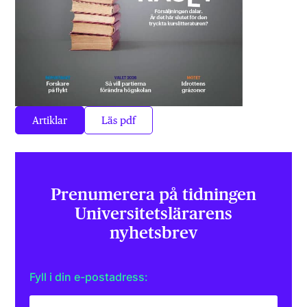
Artiklar
Läs pdf
Prenumerera på tidningen
Universitets­lärarens
nyhetsbrev
Fyll i din e-postadress: