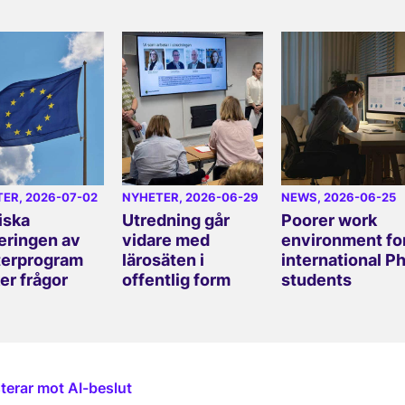
TER
, 2026-07-02
NYHETER
, 2026-06-29
NEWS
, 2026-06-25
iska
Utredning går
Poorer work
eringen av
vidare med
environment fo
erprogram
lärosäten i
international P
er frågor
offentlig form
students
terar mot AI-beslut