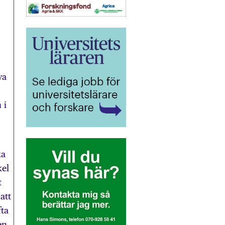
va
 i
ka
kel
t
att
fta
en