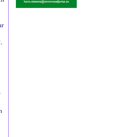
ur
.
r
n