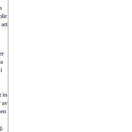
h
blir
 att
er
ka
i
t in
r av
ken
g.