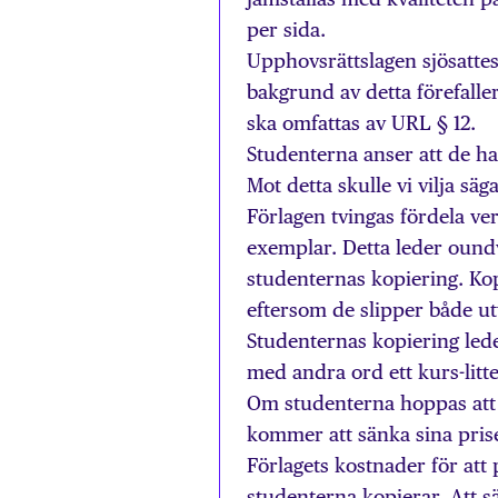
per sida.
Upphovsrättslagen sjösattes
bakgrund av detta förefaller
ska omfattas av URL § 12.
Studenterna anser att de har
Mot detta skulle vi vilja sä
Förlagen tvingas fördela ve
exemplar. Detta leder oundv
studenternas kopiering. Ko
eftersom de slipper både u
Studenternas kopiering leder 
med andra ord ett kurs-lit
Om studenterna hoppas att
kommer att sänka sina pris
Förlagets kostnader för att
studenterna kopierar. Att s