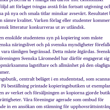
 följd att förlaget tvingas avstå från fortsatt utgivning oc
tsa på nya och smala titlar minskar avsevärt. Resultatet 
 sämre kvalitet. Varken förlag eller studenter kommer
ensk litteratur konkurreras ut av utländsk.
 enskilde studentens syn på kopiering som måste
enska näringslivet och på svenska myndigheter förefall
ara tämligen begränsad. Detta måste åtgärdas. Svens
öreningen Svenska Läromedel har därför engagerat sig 
 uppmärksamma lagstiftare och allmänhet på den olagliga
mmer.
ngsbutik, centralt beläget i en studentstad, som scanna
 På beställning printade kopieringsbutiken ut exempla
en av verket och försäljningen av kopiorna gjorde buti
 rättigheter. Våra föreningar agerade som ombud för
de in en ansökan om stämning för upphovsrättsintrån