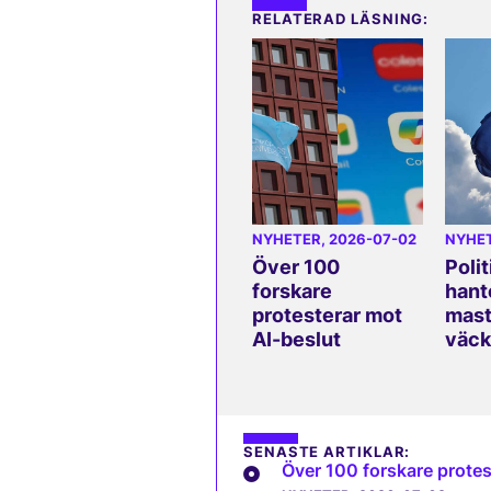
RELATERAD LÄSNING:
NYHETER
, 2026-07-02
NYHE
Över 100
Polit
forskare
hant
protesterar mot
mast
AI-beslut
väck
SENASTE ARTIKLAR:
Över 100 forskare protes