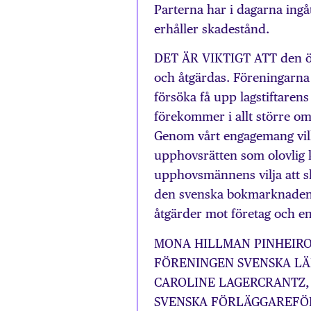
Parterna har i dagarna ingåt
erhåller skadestånd.
DET ÄR VIKTIGT ATT den ök
och åtgärdas. Föreningarna
försöka få upp lagstiftaren
förekommer i allt större om
Genom vårt engagemang vill 
upphovsrätten som olovlig 
upphovsmännens vilja att s
den svenska bokmarknaden i
åtgärder mot företag och en
MONA HILLMAN PINHEIRO
FÖRENINGEN SVENSKA L
CAROLINE LAGERCRANTZ, 
SVENSKA FÖRLÄGGAREFÖ