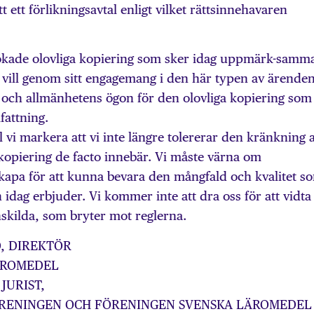
t ett förlikningsavtal enligt vilket rättsinnehavaren
ade olovliga kopiering som sker idag uppmärk-samm
 vill genom sitt engagemang i den här typen av ärende
s och allmänhetens ögon för den olovliga kopiering som
fattning.
vi markera att vi inte längre tolererar den kränkning 
kopiering de facto innebär. Vi måste värna om
kapa för att kunna bevara den mångfald och kvalitet s
dag erbjuder. Vi kommer inte att dra oss för att vidta
skilda, som bryter mot reglerna.
, DIREKTÖR
ÄROMEDEL
JURIST,
RENINGEN OCH FÖRENINGEN SVENSKA LÄROMEDEL