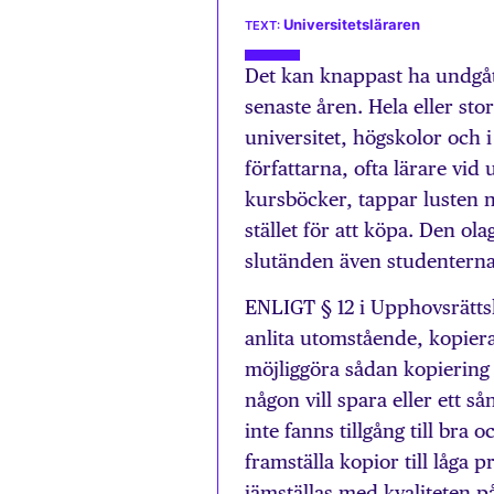
Universitetsläraren
Det kan knappast ha undgått
senaste åren. Hela eller sto
universitet, högskolor och 
författarna, ofta lärare vid
kursböcker, tappar lusten n
stället för att köpa. Den ol
slutänden även studenterna
ENLIGT § 12 i Upphovsrättsl
anlita utomstående, kopiera
möjliggöra sådan kopiering s
någon vill spara eller ett så
inte fanns tillgång till bra 
framställa kopior till låga p
jämställas med kvaliteten p