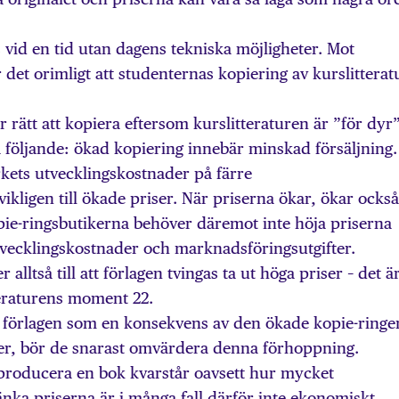
 vid en tid utan dagens tekniska möjligheter. Mot
 det orimligt att studenternas kopiering av kurslitterat
 rätt att kopiera eftersom kurslitteraturen är ”för dyr”
ga följande: ökad kopiering innebär minskad försäljning.
rkets utvecklingskostnader på färre
ikligen till ökade priser. När priserna ökar, ökar också
pie-ringsbutikerna behöver däremot inte höja priserna
tvecklingskostnader och marknadsföringsutgifter.
alltså till att förlagen tvingas ta ut höga priser – det ä
teraturens moment 22.
 förlagen som en konsekvens av den ökade kopie-ringe
er, bör de snarast omvärdera denna förhoppning.
 producera en bok kvarstår oavsett hur mycket
änka priserna är i många fall därför inte ekonomiskt