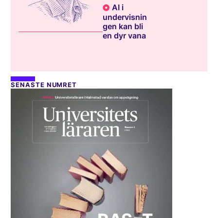
AI i
undervisnin
gen kan bli
en dyr vana
SENASTE NUMRET