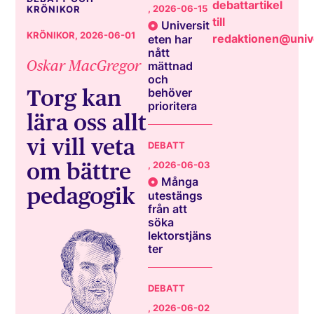
debattartikel
, 2026-06-15
KRÖNIKOR
till
Universit
KRÖNIKOR
, 2026-06-01
redaktionen@unive
eten har
nått
Oskar MacGregor
mättnad
och
Torg kan
behöver
prioritera
lära oss allt
vi vill veta
DEBATT
om bättre
, 2026-06-03
Många
pedagogik
utestängs
från att
söka
lektorstjäns
ter
DEBATT
, 2026-06-02