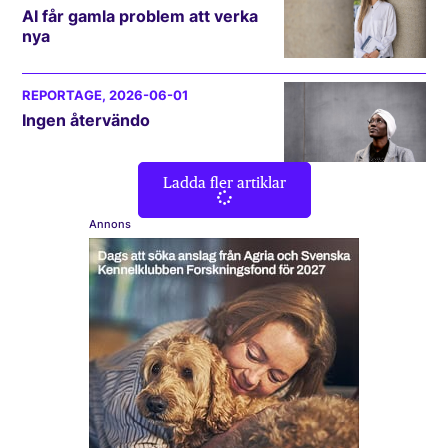
AI får gamla problem att verka
nya
REPORTAGE
, 2026-06-01
Ingen återvändo
Ladda fler artiklar
Annons