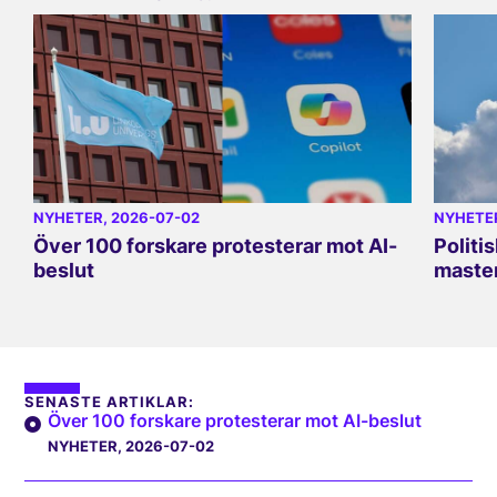
NYHETER
, 2026-07-02
NYHETE
Över 100 forskare protesterar mot AI-
Politi
beslut
master
SENASTE ARTIKLAR:
Över 100 forskare protesterar mot AI-beslut
NYHETER
, 2026-07-02