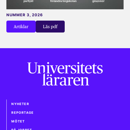
NUMMER 3, 2026
Artiklar
Läs pdf
NYHETER
REPORTAGE
MÖTET
PÅ JOBBET