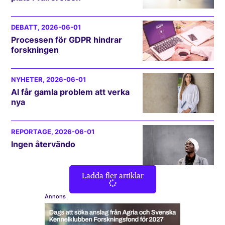
DEBATT
, 2026-06-01
Processen för GDPR hindrar
forskningen
NYHETER
, 2026-06-01
AI får gamla problem att verka
nya
REPORTAGE
, 2026-06-01
Ingen återvändo
Ladda fler artiklar
Annons