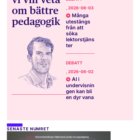
om bättre
, 2026-06-03
Många
pedagogik
utestängs
från att
söka
lektorstjäns
ter
DEBATT
, 2026-06-02
AI i
undervisnin
gen kan bli
en dyr vana
SENASTE NUMRET