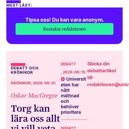
MEST LÄST:
Tipsa oss! Du kan vara anonym.
Kontakta redaktionen
Skicka din
DEBATT
DEBATT OCH
debattartikel
, 2026-06-15
KRÖNIKOR
till
Universit
KRÖNIKOR
, 2026-06-01
redaktionen@unive
eten har
nått
Oskar MacGregor
mättnad
och
Torg kan
behöver
prioritera
lära oss allt
vi vill veta
DEBATT