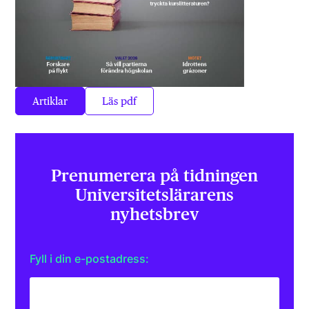
Artiklar
Läs pdf
Prenumerera på tidningen
Universitets­lärarens
nyhetsbrev
Fyll i din e-postadress: