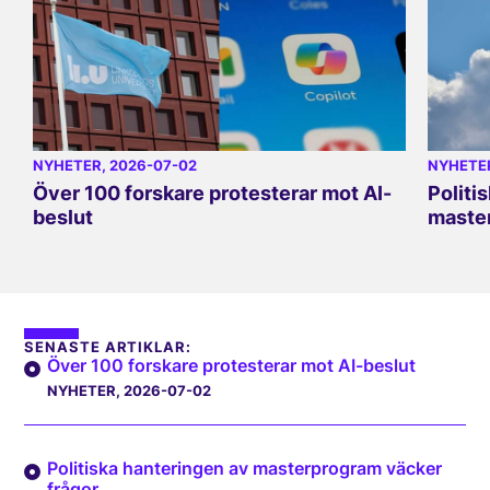
NYHETER
, 2026-07-02
NYHETE
Över 100 forskare protesterar mot AI-
Politi
beslut
master
SENASTE ARTIKLAR:
Över 100 forskare protesterar mot AI-beslut
NYHETER
, 2026-07-02
Politiska hanteringen av masterprogram väcker
frågor