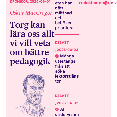
KRÖNIKOR
, 2026-06-01
redaktionen@unive
eten har
nått
Oskar MacGregor
mättnad
och
Torg kan
behöver
prioritera
lära oss allt
vi vill veta
DEBATT
om bättre
, 2026-06-03
Många
pedagogik
utestängs
från att
söka
lektorstjäns
ter
DEBATT
, 2026-06-02
AI i
undervisnin