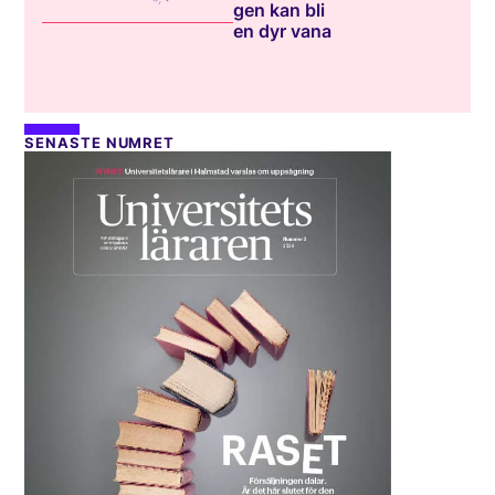
gen kan bli
en dyr vana
SENASTE NUMRET