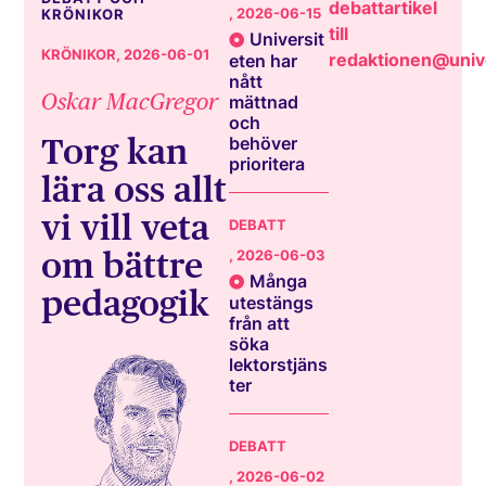
debattartikel
, 2026-06-15
KRÖNIKOR
till
Universit
KRÖNIKOR
, 2026-06-01
redaktionen@unive
eten har
nått
Oskar MacGregor
mättnad
och
Torg kan
behöver
prioritera
lära oss allt
vi vill veta
DEBATT
om bättre
, 2026-06-03
Många
pedagogik
utestängs
från att
söka
lektorstjäns
ter
DEBATT
, 2026-06-02