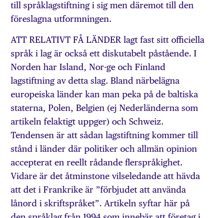
till språklagstiftning i sig men däremot till den
föreslagna utformningen.
ATT RELATIVT FÅ LÄNDER lagt fast sitt officiella
språk i lag är också ett diskutabelt påstående. I
Norden har Island, Nor-ge och Finland
lagstiftning av detta slag. Bland närbelägna
europeiska länder kan man peka på de baltiska
staterna, Polen, Belgien (ej Nederländerna som
artikeln felaktigt uppger) och Schweiz.
Tendensen är att sådan lagstiftning kommer till
stånd i länder där politiker och allmän opinion
accepterat en reellt rådande flerspråkighet.
Vidare är det åtminstone vilseledande att hävda
att det i Frankrike är ”förbjudet att använda
lånord i skriftspråket”. Artikeln syftar här på
den språklag från 1994 som innebär att företag i