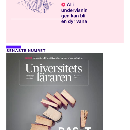
AI i
undervisnin
gen kan bli
en dyr vana
SENASTE NUMRET