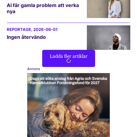
AI får gamla problem att verka
nya
REPORTAGE
, 2026-06-01
Ingen återvändo
Ladda fler artiklar
Annons