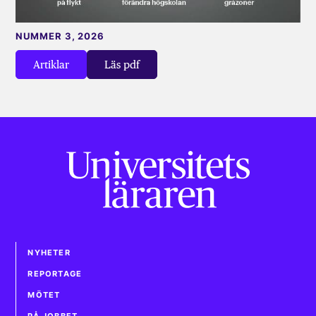
NUMMER 3, 2026
Artiklar
Läs pdf
NYHETER
REPORTAGE
MÖTET
PÅ JOBBET