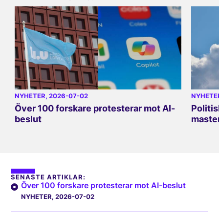
NYHETER
, 2026-07-02
NYHETE
Över 100 forskare protesterar mot AI-
Politi
beslut
master
SENASTE ARTIKLAR:
Över 100 forskare protesterar mot AI-beslut
NYHETER
, 2026-07-02