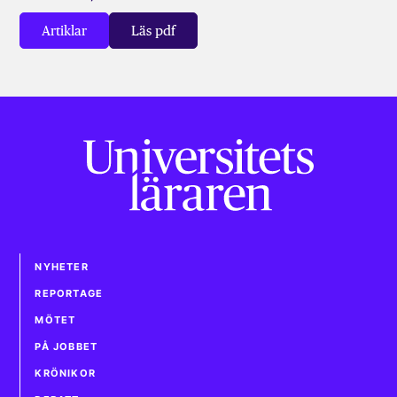
Artiklar
Läs pdf
NYHETER
REPORTAGE
MÖTET
PÅ JOBBET
KRÖNIKOR