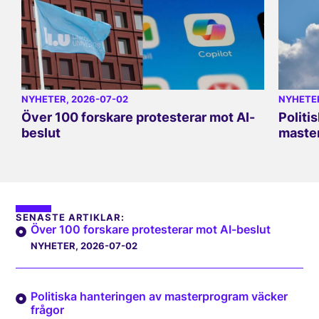
NYHETER
, 2026-07-02
NYHETE
Över 100 forskare protesterar mot AI-
Politi
beslut
master
SENASTE ARTIKLAR:
Över 100 forskare protesterar mot AI-beslut
NYHETER
, 2026-07-02
Politiska hanteringen av masterprogram väcker
frågor