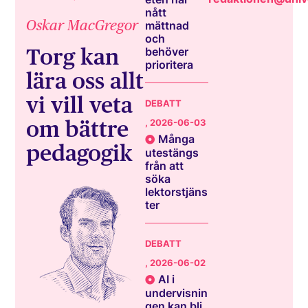
nått
Oskar MacGregor
mättnad
och
Torg kan
behöver
prioritera
lära oss allt
vi vill veta
DEBATT
om bättre
, 2026-06-03
Många
pedagogik
utestängs
från att
söka
lektorstjäns
ter
DEBATT
, 2026-06-02
AI i
undervisnin
gen kan bli