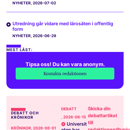
NYHETER
, 2026-07-02
Utredning går vidare med lärosäten i offentlig
form
NYHETER
, 2026-06-29
MEST LÄST:
Tipsa oss! Du kan vara anonym.
Kontakta redaktionen
Skicka din
DEBATT
DEBATT OCH
debattartikel
, 2026-06-15
KRÖNIKOR
till
Universit
KRÖNIKOR
, 2026-06-01
redaktionen@unive
eten har