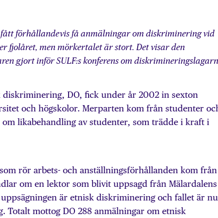
ått förhållandevis få anmälningar om diskriminering vid
r fjolåret, men mörkertalet är stort. Det visar den
aren gjort inför SULF:s konferens om diskrimineringslagarn
iskriminering, DO, fick under år 2002 in sexton
sitet och högskolor. Merparten kom från studenter oc
n om likabehandling av studenter, som trädde i kraft i
om rör arbets- och anställningsförhållanden kom från
ndlar om en lektor som blivit uppsagd från Mälardalens
 uppsägningen är etnisk diskriminering och fallet är nu
ng. Totalt mottog DO 288 anmälningar om etnisk