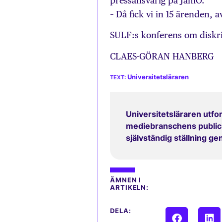
pressansvarig på JämO.
– Då fick vi in 15 ärenden, 
SULF:s konferens om diskri
CLAES-GÖRAN HANBERG
Universitetsläraren
Universitetsläraren utfor
mediebranschens publicit
självständig ställning g
ÄMNEN I
ARTIKELN:
DELA: