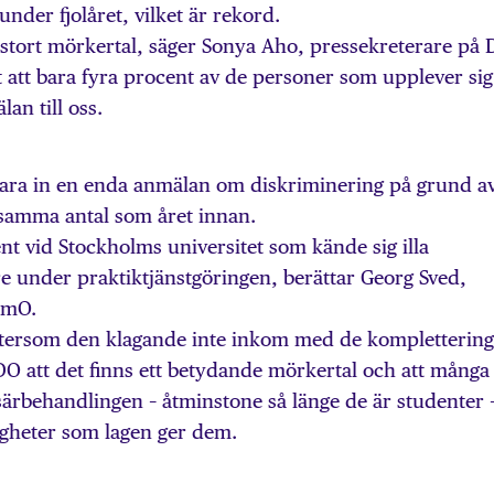
under fjolåret, vilket är rekord.
 stort mörkertal, säger Sonya Aho, pressekreterare på 
 att bara fyra procent av de personer som upplever sig
an till oss.
ara in en enda anmälan om diskriminering på grund a
t samma antal som året innan.
t vid Stockholms universitet som kände sig illa
e under praktiktjänstgöringen, berättar Georg Sved,
omO.
eftersom den klagande inte inkom med de komplettering
 DO att det finns ett betydande mörkertal och att många
särbehandlingen – åtminstone så länge de är studenter 
ttigheter som lagen ger dem.