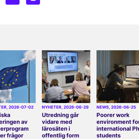
TER
, 2026-07-02
NYHETER
, 2026-06-29
NEWS
, 2026-06-25
iska
Utredning går
Poorer work
eringen av
vidare med
environment fo
erprogram
lärosäten i
international P
er frågor
offentlig form
students