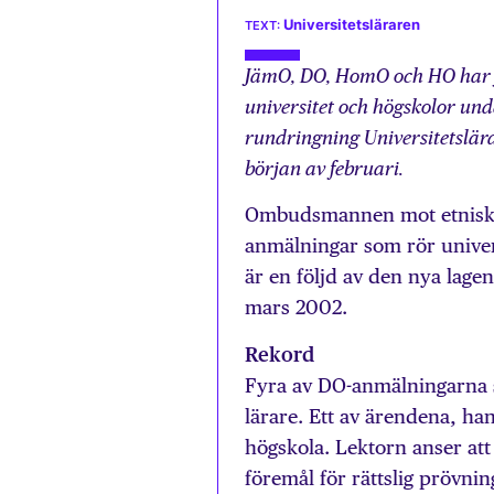
Universitetsläraren
JämO, DO, HomO och HO har f
universitet och högskolor unde
rundringning Universitetslär
början av februari.
Ombudsmannen mot etnisk d
anmälningar som rör univer
är en följd av den nya lage
mars 2002.
Rekord
Fyra av DO-anmälningarna s
lärare. Ett av ärendena, ha
högskola. Lektorn anser att
föremål för rättslig prövni