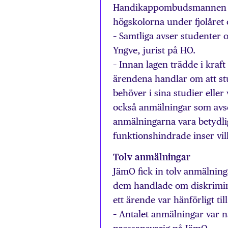
Handikappombudsmannen (H
högskolorna under fjolåret 
– Samtliga avser studenter 
Yngve, jurist på HO.
– Innan lagen trädde i kraf
ärendena handlar om att st
behöver i sina studier eller
också anmälningar som avser
anmälningarna vara betydlig
funktionshindrade inser vilk
Tolv anmälningar
JämO fick in tolv anmälnin
dem handlade om diskrimin
ett ärende var hänförligt ti
– Antalet anmälningar var n