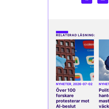
RELATERAD LÄSNING:
NYHETER
, 2026-07-02
NYHE
Över 100
Polit
forskare
hant
protesterar mot
mast
AI-beslut
väck