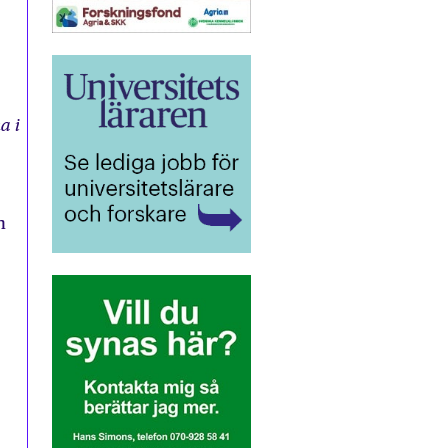
a i
h