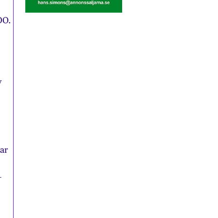
DO.
v
ar
–