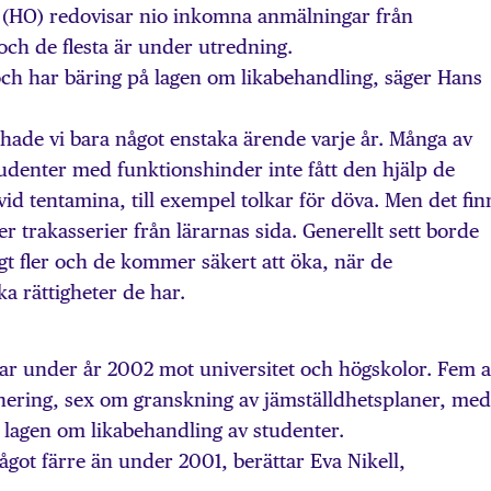
O) redovisar nio inkomna anmälningar från
och de flesta är under utredning.
och har bäring på lagen om likabehandling, säger Hans
t hade vi bara något enstaka ärende varje år. Många av
udenter med funktionshinder inte fått den hjälp de
 vid tentamina, till exempel tolkar för döva. Men det fin
 trakasserier från lärarnas sida. Generellt sett borde
t fler och de kommer säkert att öka, när de
a rättigheter de har.
gar under år 2002 mot universitet och högskolor. Fem 
ering, sex om granskning av jämställdhetsplaner, me
ll lagen om likabehandling av studenter.
ågot färre än under 2001, berättar Eva Nikell,