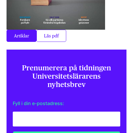
Artiklar
Läs pdf
Prenumerera på tidningen
Universitets­lärarens
nyhetsbrev
Fyll i din e-postadress: