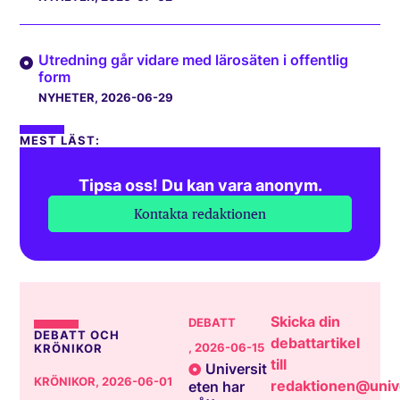
Utredning går vidare med lärosäten i offentlig
form
NYHETER
, 2026-06-29
MEST LÄST:
Tipsa oss! Du kan vara anonym.
Kontakta redaktionen
Skicka din
DEBATT
DEBATT OCH
debattartikel
, 2026-06-15
KRÖNIKOR
till
Universit
KRÖNIKOR
, 2026-06-01
redaktionen@unive
eten har