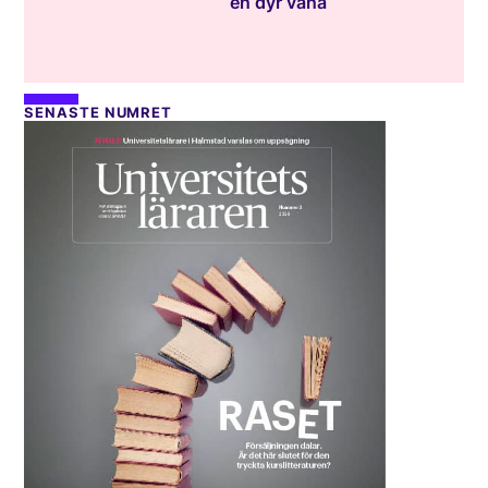
en dyr vana
SENASTE NUMRET