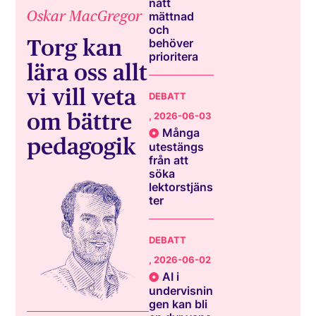
nått
Oskar MacGregor
mättnad
och
Torg kan
behöver
prioritera
lära oss allt
vi vill veta
DEBATT
om bättre
, 2026-06-03
Många
pedagogik
utestängs
från att
söka
lektorstjäns
ter
DEBATT
, 2026-06-02
AI i
undervisnin
gen kan bli