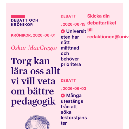
Skicka din
DEBATT
DEBATT OCH
debattartikel
, 2026-06-15
KRÖNIKOR
till
Universit
KRÖNIKOR
, 2026-06-01
redaktionen@unive
eten har
nått
Oskar MacGregor
mättnad
och
Torg kan
behöver
prioritera
lära oss allt
vi vill veta
DEBATT
om bättre
, 2026-06-03
Många
pedagogik
utestängs
från att
söka
lektorstjäns
ter