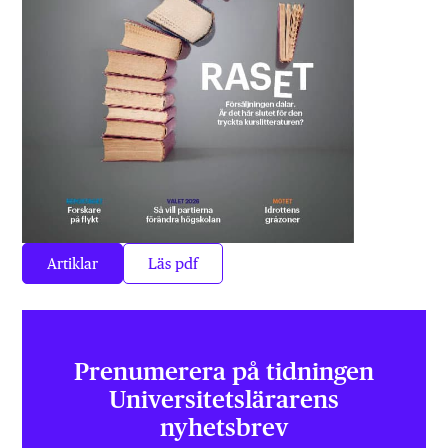
Artiklar
Läs pdf
Prenumerera på tidningen
Universitets­lärarens
nyhetsbrev