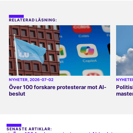
RELATERAD LÄSNING:
NYHETER
, 2026-07-02
NYHETE
Över 100 forskare protesterar mot AI-
Politi
beslut
master
SENASTE ARTIKLAR: