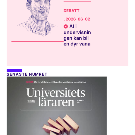
DEBATT
, 2026-06-02
AI i
undervisnin
gen kan bli
en dyr vana
SENASTE NUMRET