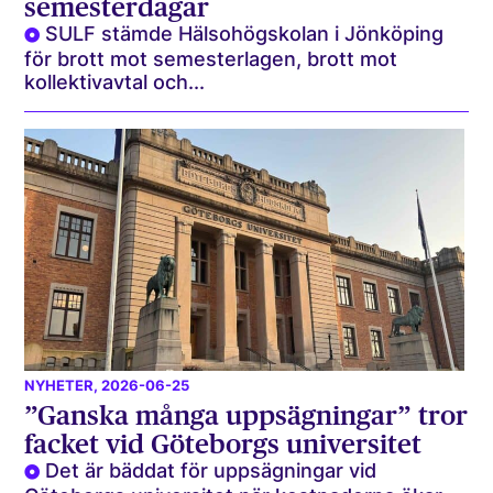
semesterdagar
SULF stämde Hälsohögskolan i Jönköping
för brott mot semesterlagen, brott mot
kollektivavtal och...
NYHETER
, 2026-06-25
”Ganska många uppsägningar” tror
facket vid Göteborgs universitet
Det är bäddat för uppsägningar vid