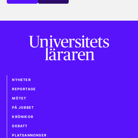
NYHETER
REPORTAGE
MÖTET
PÅ JOBBET
KRÖNIKOR
DEBATT
PLATSANNONSER