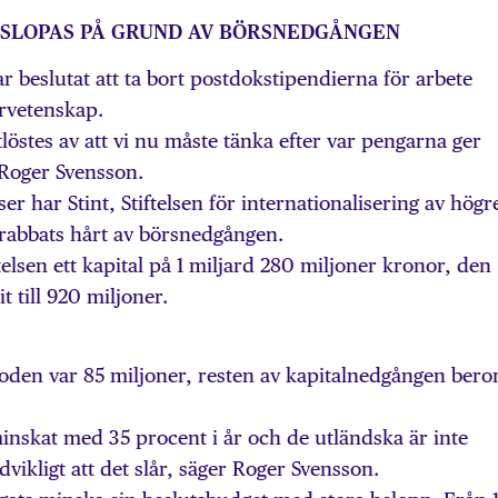
SLOPAS PÅ GRUND AV BÖRSNEDGÅNGEN
ar beslutat att ta bort postdokstipendierna för arbete
rvetenskap.
löstes av att vi nu måste tänka efter var pengarna ger
 Roger Svensson.
er har Stint, Stiftelsen för internationalisering av högr
drabbats hårt av börsnedgången.
ftelsen ett kapital på 1 miljard 280 miljoner kronor, den
t till 920 miljoner.
oden var 85 miljoner, resten av kapitalnedgången bero
inskat med 35 procent i år och de utländska är inte
vikligt att det slår, säger Roger Svensson.