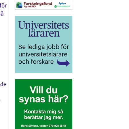
för
så
 de
e