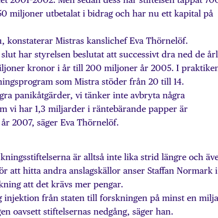
0 miljoner utbetalat i bidrag och har nu ett kapital på
nu, konstaterar Mistras kanslichef Eva Thörnelöf.
 slut har styrelsen beslutat att successivt dra ned de årl
joner kronor i år till 200 miljoner år 2005. I praktike
ningsprogram som Mistra stöder från 20 till 14.
ågra panikåtgärder, vi tänker inte avbryta några
m vi har 1,3 miljarder i räntebärande papper är
l år 2007, säger Eva Thörnelöf.
ingsstiftelserna är alltså inte lika strid längre och äv
ör att hitta andra anslagskällor anser Staffan Normark i
rskning att det krävs mer pengar.
g injektion från staten till forskningen på minst en milj
gen oavsett stiftelsernas nedgång, säger han.