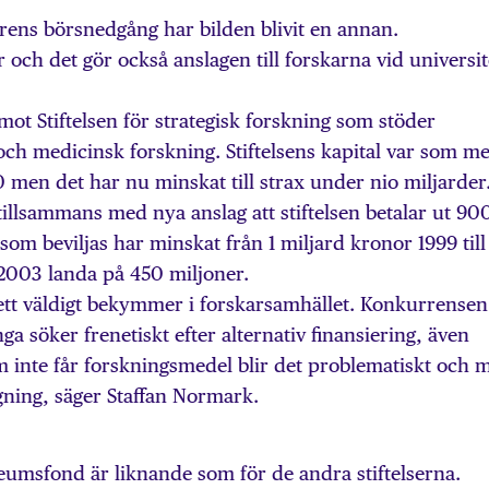
rens börsnedgång har bilden blivit en annan.
r och det gör också anslagen till forskarna vid universit
 mot Stiftelsen för strategisk forskning som stöder
och medicinsk forskning. Stiftelsens kapital var som me
 men det har nu minskat till strax under nio miljarder
tillsammans med nya anslag att stiftelsen betalar ut 90
som beviljas har minskat från 1 miljard kronor 1999 till
r 2003 landa på 450 miljoner.
ett väldigt bekymmer i forskarsamhället. Konkurrensen
a söker frenetiskt efter alternativ finansiering, även
m inte får forskningsmedel blir det problematiskt och 
gning, säger Staffan Normark.
eumsfond är liknande som för de andra stiftelserna.