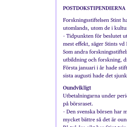
POSTDOKSTIPENDIERNA 
Forskningsstiftelsen Stint h
utomlands, utom de i kultu
– Tidpunkten för beslutet ut
mest effekt, säger Stints vd
Som andra forskningsstiftels
utbildning och forskning, 
Första januari i år hade sti
sista augusti hade det sjunki
Oundvikligt
Utbetalningarna under peri
på börsraset.
– Den svenska börsen har m
mycket bättre så det är ound