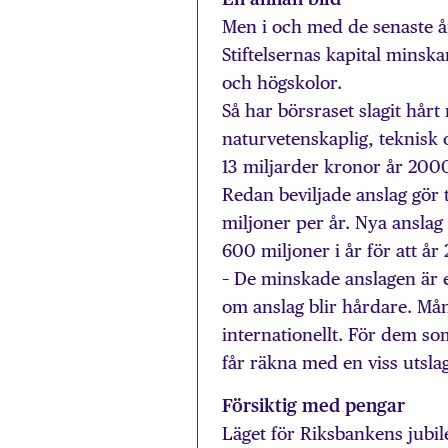
Men i och med de senaste å
Stiftelsernas kapital minska
och högskolor.
Så har börsraset slagit hårt
naturvetenskaplig, teknisk 
13 miljarder kronor år 2000
Redan beviljade anslag gör 
miljoner per år. Nya anslag 
600 miljoner i år för att å
– De minskade anslagen är 
om anslag blir hårdare. Mång
internationellt. För dem so
får räkna med en viss utsla
Försiktig med pengar
Läget för Riksbankens jubil