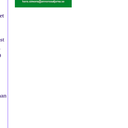
et
st
.
0
man