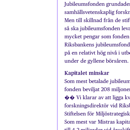
Jubileumsfonden grundades 1
samhällsvetenskaplig forskn
Men till skillnad från de s
så ska jubileumsfonden leva
mycket pengar som fonden b
Riksbankens jubileumsfond
på en relativt hög nivå i u
under de gyllene börsåren.
Kapitalet minskar
Som mest betalade jubileum
fonden beviljat 208 miljone
�� Vi klarar av att ligga kv
forskningsdirektör vid Rik
Stiftelsen för Miljöstrategis
Som mest var Mistras kapita
till 4,2 miljarder vid årssk