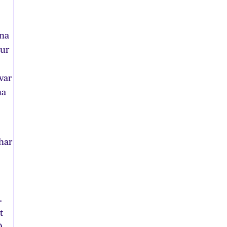
rna
hur
var
na
har
.
t
0