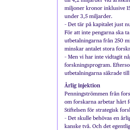
miljoner kronor inklusive 15
under 3,5 miljarder.
– Det tär på kapitalet just 
För att inte pengarna ska ta
utbetalningarna från 250 mil
minskar antalet stora forsk
– Men vi har inte vidtagit n
forskningsprogram. Efterso
utbetalningarna säkrade til
Årlig injektion
Penningströmmen från forskn
om forskarna arbetar hårt f
Stiftelsen för strategisk fo
– Det skulle behövas en årli
kanske två. Och det egentli