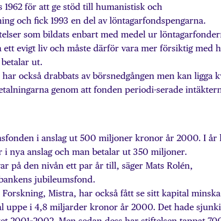
962 för att ge stöd till humanistisk och
ing och fick 1993 en del av löntagarfondspengarna.
tiftelser som bildats enbart med medel ur löntagarfonde
 ett evigt liv och måste därför vara mer försiktig med 
etalar ut.
 har också drabbats av börsnedgången men kan ligga k
tbetalningarna genom att fonden periodi-serade intäkter
sfonden i anslag ut 500 miljoner kronor år 2000. I år 
r i nya anslag och man betalar ut 350 miljoner.
ar på den nivån ett par år till, säger Mats Rolén,
sbankens jubileumsfond.
k Forskning, Mistra, har också fått se sitt kapital minska
l uppe i 4,8 miljarder kronor år 2000. Det hade sjunki
iftet 2001–2002. Men sedan dess har stiftelsen tappat 70