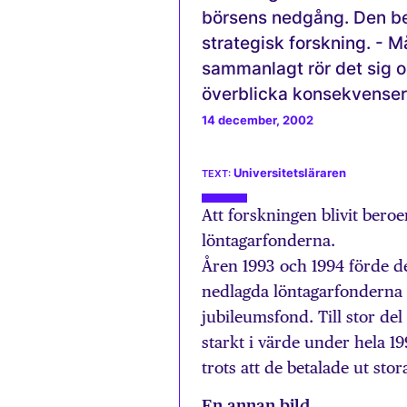
börsens nedgång. Den be
strategisk forskning. - M
sammanlagt rör det sig om
överblicka konsekvenser
14 december, 2002
Universitetsläraren
Att forskningen blivit bero
löntagarfonderna.
Åren 1993 och 1994 förde d
nedlagda löntagarfonderna t
jubileumsfond. Till stor del
starkt i värde under hela 199
trots att de betalade ut sto
En annan bild