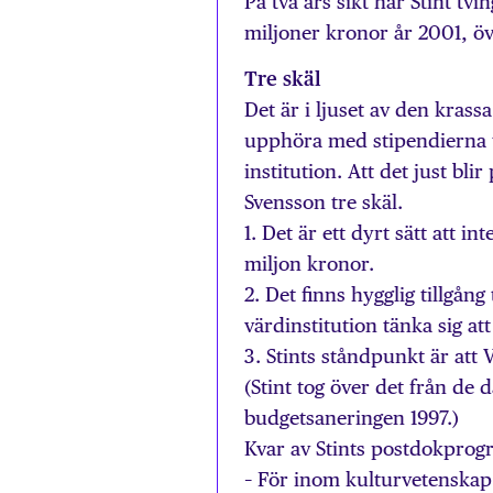
På två års sikt har Stint t
miljoner kronor år 2001, öv
Tre skäl
Det är i ljuset av den krass
upphöra med stipendierna ti
institution. Att det just bl
Svensson tre skäl.
1. Det är ett dyrt sätt att in
miljon kronor.
2. Det finns hygglig tillgån
värdinstitution tänka sig att
3. Stints ståndpunkt är at
(Stint tog över det från de
budgetsaneringen 1997.)
Kvar av Stints postdokprogr
– För inom kulturvetenskap 