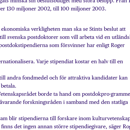
vingats minska sin beslutsbudget med stora belopp. Från 
er 130 miljoner 2002, till 100 miljoner 2003.
a ekonomiska verkligheten man ska se Stints beslut att
ll svenska postdoktorer som vill arbeta vid en utländs
ir postdokstipendierna som försvinner har enligt Roger
ternationalisera. Varje stipendiat kostar en halv till en
g till andra fondmedel och för attraktiva kandidater kan
 betala.
t Vetenskapsrådet borde ta hand om postdokpro-gramme
 dåvarande forskningsråden i samband med den statliga
am blir stipendierna till forskare inom kulturvetenskap
finns det ingen annan större stipendiegivare, säger Ro