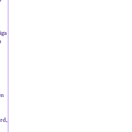
iga
n
en
ard,