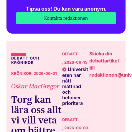
Tipsa oss! Du kan vara anonym.
Kontakta redaktionen
Skicka din
DEBATT
DEBATT OCH
debattartikel
, 2026-06-15
KRÖNIKOR
till
Universit
KRÖNIKOR
, 2026-06-01
redaktionen@unive
eten har
nått
Oskar MacGregor
mättnad
och
Torg kan
behöver
prioritera
lära oss allt
vi vill veta
DEBATT
om bättre
, 2026-06-03