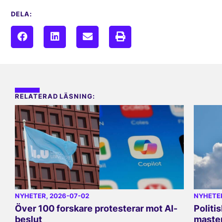
DELA:
RELATERAD LÄSNING:
NYHETER
, 2026-07-02
NYHETE
Över 100 forskare protesterar mot AI-
Politi
beslut
master