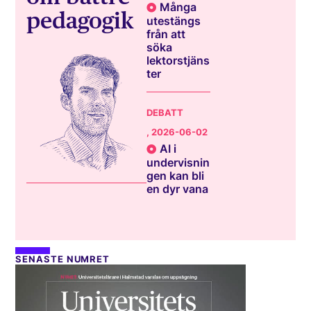
Många
pedagogik
utestängs
från att
söka
lektorstjäns
ter
DEBATT
, 2026-06-02
AI i
undervisnin
gen kan bli
en dyr vana
SENASTE NUMRET