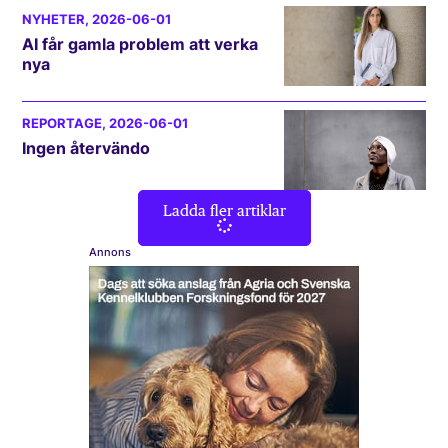
NYHETER
, 2026-06-01
AI får gamla problem att verka
nya
REPORTAGE
, 2026-06-01
Ingen återvändo
Ladda fler artiklar
Annons