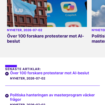
NYHETER
, 2026-07-02
NYHETE
Över 100 forskare protesterar mot AI-
Politi
beslut
master
SENASTE ARTIKLAR:
Över 100 forskare protesterar mot AI-beslut
NYHETER
, 2026-07-02
Politiska hanteringen av masterprogram väcker
frågor
NYHETER
, 2026-07-02