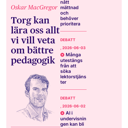
nått
Oskar MacGregor
mättnad
och
Torg kan
behöver
prioritera
lära oss allt
vi vill veta
DEBATT
om bättre
, 2026-06-03
Många
pedagogik
utestängs
från att
söka
lektorstjäns
ter
DEBATT
, 2026-06-02
AI i
undervisnin
gen kan bli