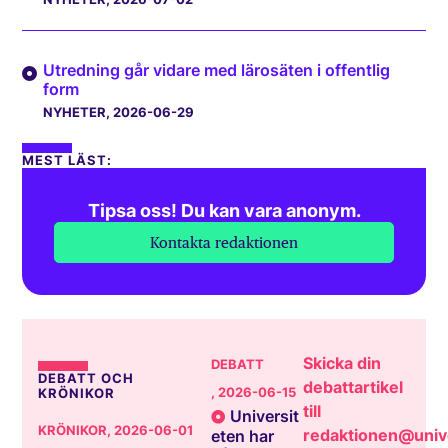
Utredning går vidare med lärosäten i offentlig
form
NYHETER
, 2026-06-29
MEST LÄST:
Tipsa oss! Du kan vara anonym.
Kontakta redaktionen
Skicka din
DEBATT
DEBATT OCH
debattartikel
, 2026-06-15
KRÖNIKOR
till
Universit
KRÖNIKOR
, 2026-06-01
redaktionen@unive
eten har